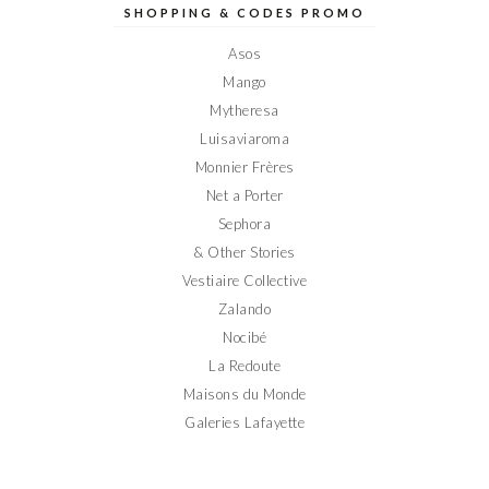
sur
sur
sur
sur
sur
SHOPPING & CODES PROMO
Facebook
Twitter
Instagram
Pinterest
YouTube
Asos
Mango
Mytheresa
Luisaviaroma
Monnier Frères
Net a Porter
Sephora
& Other Stories
Vestiaire Collective
Zalando
Nocibé
La Redoute
Maisons du Monde
Galeries Lafayette