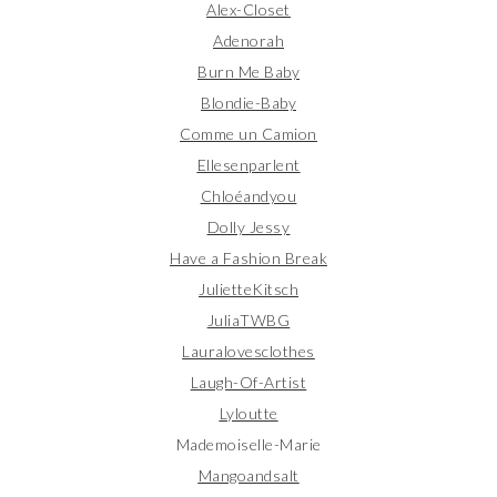
Alex-Closet
Adenorah
Burn Me Baby
Blondie-Baby
Comme un Camion
Ellesenparlent
Chloéandyou
Dolly Jessy
Have a Fashion Break
JulietteKitsch
JuliaTWBG
Lauralovesclothes
Laugh-Of-Artist
Lyloutte
Mademoiselle-Marie
Mangoandsalt