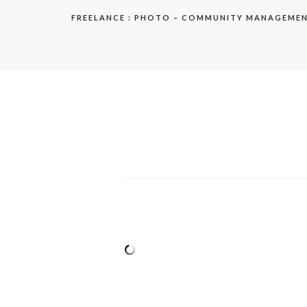
Aller
FREELANCE : PHOTO – COMMUNITY MANAGEME
au
contenu
elodie