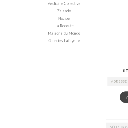
Vestiaire Collective
Zalando
Nocibé
La Redoute
Maisons du Monde
Galeries Lafayette
S
ADRESSE
EMAIL
ARCHIVES