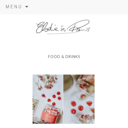
Aller
MENU
au
contenu
elodie in
paris
FOOD & DRINKS