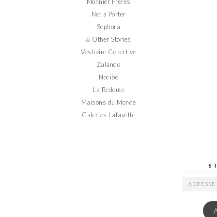
Monnier Frères
Net a Porter
Sephora
& Other Stories
Vestiaire Collective
Zalando
Nocibé
La Redoute
Maisons du Monde
Galeries Lafayette
S
ADRESSE
EMAIL