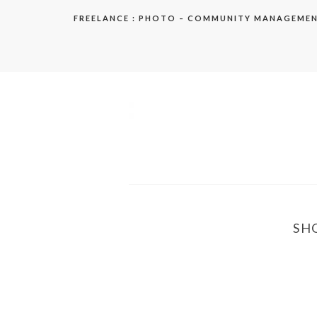
Aller
FREELANCE : PHOTO – COMMUNITY MANAGEME
au
contenu
elodie
SH