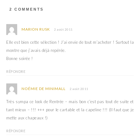
a
d
n
a
s
n
2 COMMENTS
u
s
n
u
e
n
n
e
o
n
MARION RUSK
2 août 2011
u
o
v
u
e
v
Elle est bien cette sélection ! J’ai envie de tout m’acheter ! Surtout la
l
e
l
l
montre que j’avais déjà repérée.
e
l
f
e
Bonne soirée !
e
f
n
e
ê
n
RÉPONDRE
t
ê
r
t
e
r
)
e
NOÉMIE DE MINIMALL
2 août 2011
)
Très sympa ce look de Rentrée – mais bon c’est pas tout de suite et
tant mieux – !!! +++ pour le cartable et la capeline !!! (Il faut que je
mette aux chapeaux !)
RÉPONDRE