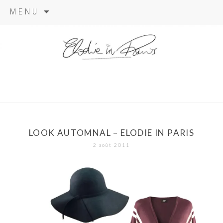
Aller
MENU
au
contenu
elodie in
paris
LOOK AUTOMNAL – ELODIE IN PARIS
2 août 2011