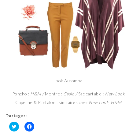
Look Automnal
Poncho :
H&M /
Montre :
Casio /
Sac cartable :
New Look
Capeline & Pantalon : similaires chez
New Look
,
H&M
Partager :
C
C
l
l