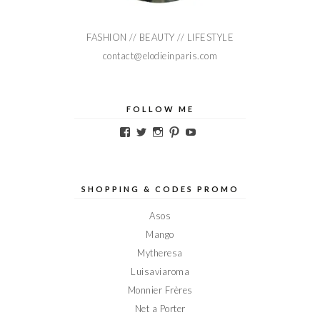
FASHION // BEAUTY // LIFESTYLE
contact@elodieinparis.com
FOLLOW ME
Voir
Voir
Voir
Voir
Voir
le
le
le
le
le
profil
profil
profil
profil
profil
de
de
de
de
de
Elodieinparis
Elodieinparis
Elodieinparis
Elodieinparis
Elodieinparis
sur
sur
sur
sur
sur
SHOPPING & CODES PROMO
Facebook
Twitter
Instagram
Pinterest
YouTube
Asos
Mango
Mytheresa
Luisaviaroma
Monnier Frères
Net a Porter