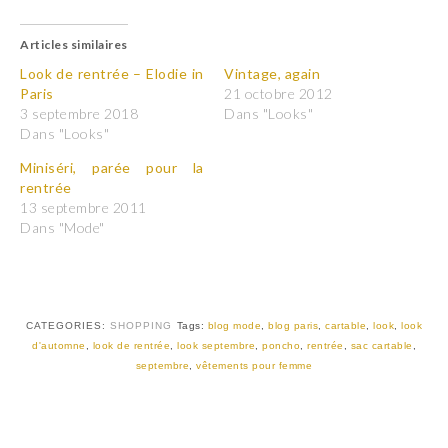
i
i
q
q
u
u
Articles similaires
e
e
z
z
p
p
Look de rentrée – Elodie in
Vintage, again
o
o
Paris
21 octobre 2012
u
u
r
r
3 septembre 2018
Dans "Looks"
p
p
Dans "Looks"
a
a
r
r
t
t
Miniséri, parée pour la
a
a
rentrée
g
g
e
e
13 septembre 2011
r
r
Dans "Mode"
s
s
u
u
r
r
T
F
w
a
i
c
t
e
t
b
CATEGORIES:
SHOPPING
Tags:
blog mode
,
blog paris
,
cartable
,
look
,
look
e
o
r
o
d'automne
,
look de rentrée
,
look septembre
,
poncho
,
rentrée
,
sac cartable
,
(
k
septembre
,
vêtements pour femme
o
(
u
o
v
u
r
v
e
r
d
e