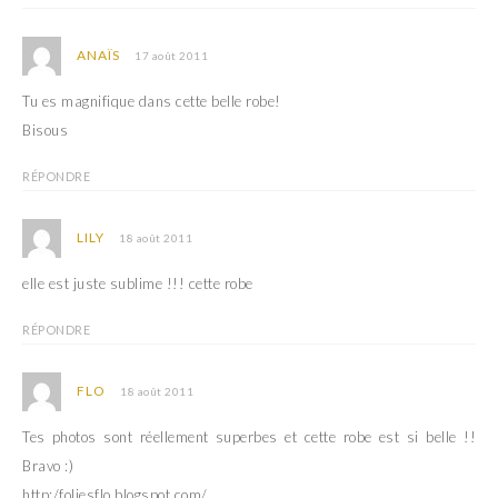
ANAÏS
17 août 2011
Tu es magnifique dans cette belle robe!
Bisous
RÉPONDRE
LILY
18 août 2011
elle est juste sublime !!! cette robe
RÉPONDRE
FLO
18 août 2011
Tes photos sont réellement superbes et cette robe est si belle !!
Bravo :)
http:/foliesflo.blogspot.com/