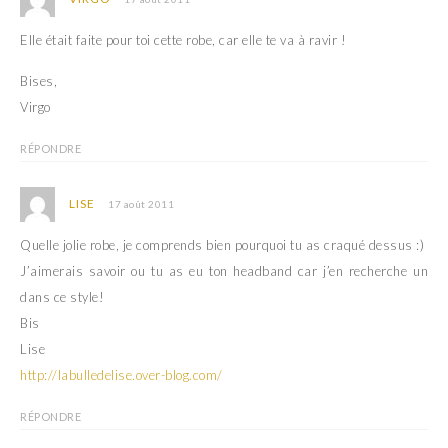
Elle était faite pour toi cette robe, car elle te va à ravir !
Bises,
Virgo
RÉPONDRE
LISE
17 août 2011
Quelle jolie robe, je comprends bien pourquoi tu as craqué dessus :)
J’aimerais savoir ou tu as eu ton headband car j’en recherche un
dans ce style!
Bis
Lise
http://labulledelise.over-blog.com/
RÉPONDRE