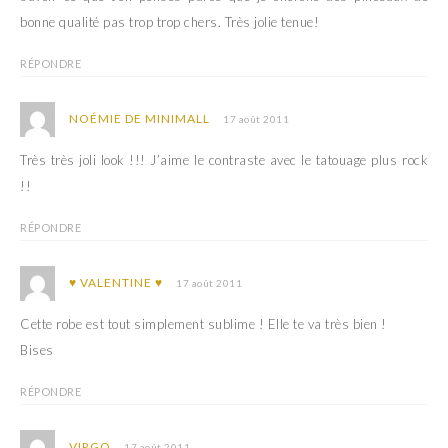
bonne qualité pas trop trop chers. Très jolie tenue!
RÉPONDRE
NOÉMIE DE MINIMALL
17 août 2011
Très très joli look !!! J’aime le contraste avec le tatouage plus rock
!!
RÉPONDRE
♥ VALENTINE ♥
17 août 2011
Cette robe est tout simplement sublime ! Elle te va très bien !
Bises
RÉPONDRE
VIRGO
17 août 2011