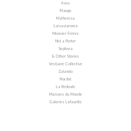
Asos
Mango
Mytheresa
Luisaviaroma
Monnier Frères
Net a Porter
Sephora
& Other Stories
Vestiaire Collective
Zalando
Nocibé
La Redoute
Maisons du Monde
Galeries Lafayette