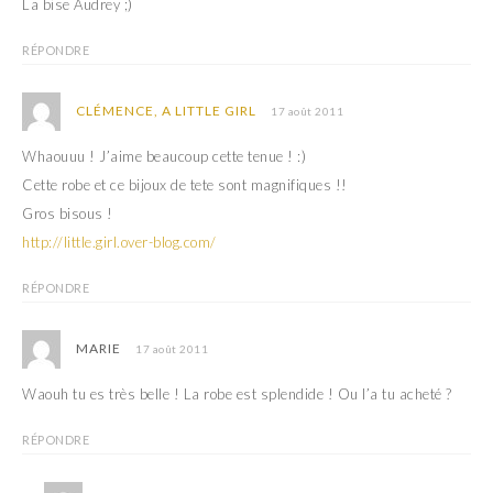
La bise Audrey ;)
RÉPONDRE
CLÉMENCE, A LITTLE GIRL
17 août 2011
Whaouuu ! J’aime beaucoup cette tenue ! :)
Cette robe et ce bijoux de tete sont magnifiques !!
Gros bisous !
http://little.girl.over-blog.com/
RÉPONDRE
MARIE
17 août 2011
Waouh tu es très belle ! La robe est splendide ! Ou l’a tu acheté ?
RÉPONDRE