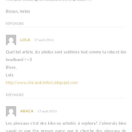
Bisous, leeloo
RÉPONDRE
LOLA
17 août 2011
Quel bel article, les photos sont sublimes tout comme ta robe et ton
headband ! <3
Bises,
Lola
http://www.chicandclothes.blogspot.com
RÉPONDRE
ABACA
17 août 2011
Les pinceaux c’est des kiko ou achetés à sephora? J’aimerais bien
savoir ce que t’en penses parce que je cherche des pinceaux de