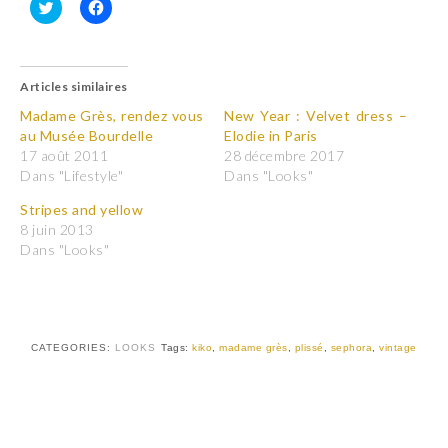
C
C
l
l
i
i
q
q
u
u
Articles similaires
e
e
z
z
p
p
Madame Grès, rendez vous
New Year : Velvet dress –
o
o
au Musée Bourdelle
Elodie in Paris
u
u
r
r
17 août 2011
28 décembre 2017
p
p
Dans "Lifestyle"
Dans "Looks"
a
a
r
r
t
t
Stripes and yellow
a
a
8 juin 2013
g
g
e
e
Dans "Looks"
r
r
s
s
u
u
r
r
T
F
w
a
i
c
t
e
CATEGORIES:
LOOKS
Tags:
kiko
,
madame grès
,
plissé
,
sephora
,
vintage
t
b
e
o
r
o
(
k
o
(
u
o
v
u