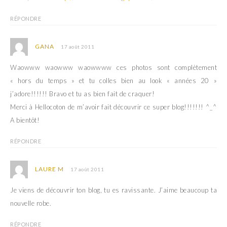
RÉPONDRE
GANA
17 août 2011
Waowww waowww waowwww ces photos sont complètement
« hors du temps » et tu colles bien au look « années 20 »
j’adore!!!!!! Bravo et tu as bien fait de craquer!
Merci à Hellocoton de m’avoir fait découvrir ce super blog!!!!!!! ^_^
A bientôt!
RÉPONDRE
LAURE M
17 août 2011
Je viens de découvrir ton blog, tu es ravissante. J’aime beaucoup ta
nouvelle robe.
RÉPONDRE