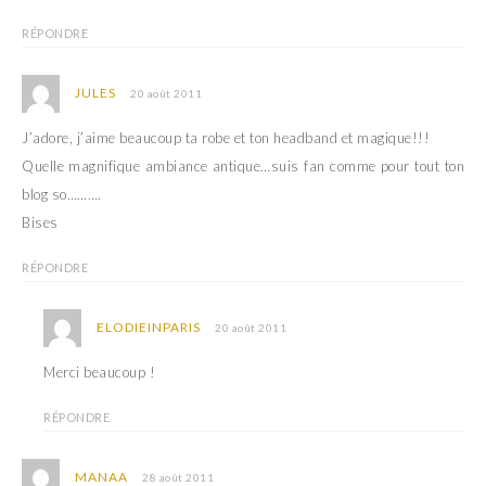
RÉPONDRE
JULES
20 août 2011
J’adore, j’aime beaucoup ta robe et ton headband et magique!!!
Quelle magnifique ambiance antique…suis fan comme pour tout ton
blog so……….
Bises
RÉPONDRE
ELODIEINPARIS
20 août 2011
Merci beaucoup !
RÉPONDRE
MANAA
28 août 2011