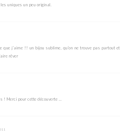
 les uniques un peu original.
e que j’aime !! un bijou sublime, qu’on ne trouve pas partout et
aire rêver
ues ! Merci pour cette découverte …
2011