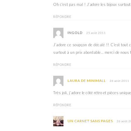
e
r
Oh c’est pas mal ! J’adore les bijoux surtout
d
e
a
d
n
a
RÉPONDRE
s
n
u
s
n
u
e
n
INGOLD
25 août 2011
n
e
o
n
u
o
J’adore ce soupçon de décalé !! C’est tout c
v
u
e
v
surtout à un prix abordable… merci de nous f
l
e
l
l
e
l
f
e
RÉPONDRE
e
f
n
e
ê
n
t
ê
LAURA DE MINIMALL
26 août 2011
r
t
e
r
)
e
Très joli, j’adore le côté rétro et pièces uniq
)
RÉPONDRE
UN CARNET SANS PAGES
26 août 