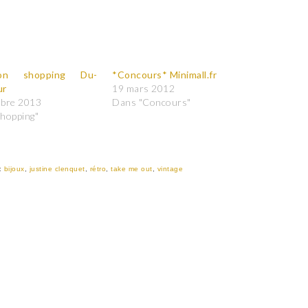
tion shopping Du-
*Concours* Minimall.fr
ur
19 mars 2012
mbre 2013
Dans "Concours"
hopping"
:
bijoux
,
justine clenquet
,
rétro
,
take me out
,
vintage