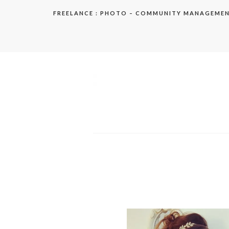
Aller
FREELANCE : PHOTO – COMMUNITY MANAGEME
au
contenu
elodie