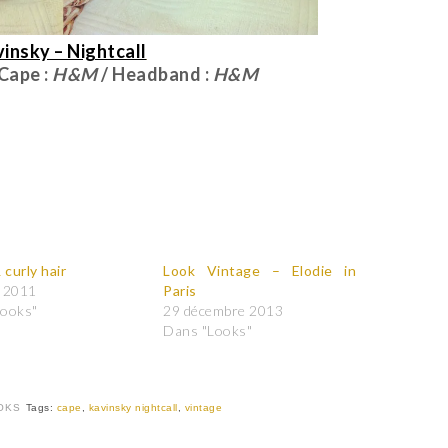
insky – Nightcall
Cape :
H&M
/ Headband :
H&M
 curly hair
Look Vintage – Elodie in
 2011
Paris
Looks"
29 décembre 2013
Dans "Looks"
OKS
Tags:
cape
,
kavinsky nightcall
,
vintage