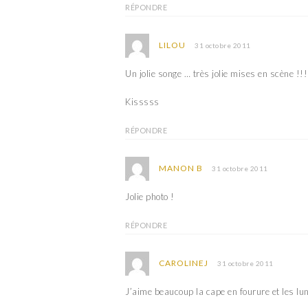
RÉPONDRE
LILOU
31 octobre 2011
Un jolie songe … très jolie mises en scène !!!
Kisssss
RÉPONDRE
MANON B
31 octobre 2011
Jolie photo !
RÉPONDRE
CAROLINEJ
31 octobre 2011
J’aime beaucoup la cape en fourure et les lune