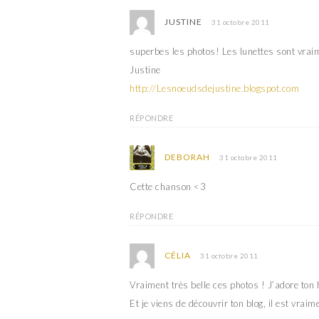
e
r
)
e
JUSTINE
31 octobre 2011
)
superbes les photos! Les lunettes sont vraim
Justine
http://Lesnoeudsdejustine.blogspot.com
RÉPONDRE
DEBORAH
31 octobre 2011
Cette chanson <3
RÉPONDRE
CÉLIA
31 octobre 2011
Vraiment très belle ces photos ! J’adore ton 
Et je viens de découvrir ton blog, il est vrai