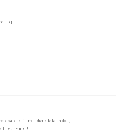
ent top !
headband et l’atmosphère de la photo. :)
ment très sympa !