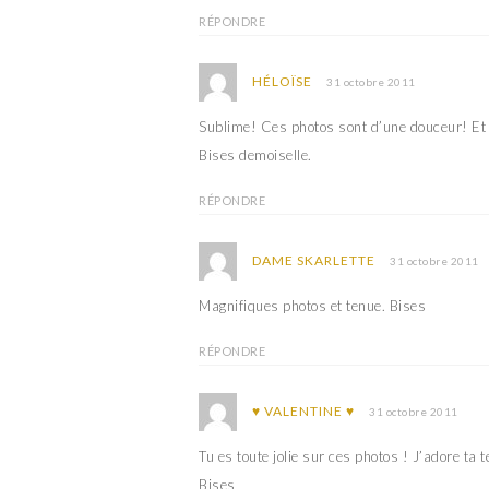
RÉPONDRE
HÉLOÏSE
31 octobre 2011
Sublime! Ces photos sont d’une douceur! Et je
Bises demoiselle.
RÉPONDRE
DAME SKARLETTE
31 octobre 2011
Magnifiques photos et tenue. Bises
RÉPONDRE
♥ VALENTINE ♥
31 octobre 2011
Tu es toute jolie sur ces photos ! J’adore ta t
Bises