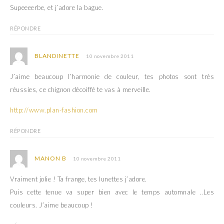
Supeeeerbe, et j’adore la bague.
RÉPONDRE
BLANDINETTE
10 novembre 2011
J’aime beaucoup l’harmonie de couleur, tes photos sont très
réussies, ce chignon décoiffé te vas à merveille.
http://www.plan-fashion.com
RÉPONDRE
MANON B
10 novembre 2011
Vraiment jolie ! Ta frange, tes lunettes j’adore.
Puis cette tenue va super bien avec le temps automnale ..Les
couleurs. J’aime beaucoup !