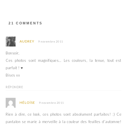
v
u
r
v
e
r
d
e
a
d
n
a
s
n
21 COMMENTS
u
s
n
u
e
n
n
e
o
n
AUDREY
9 novembre 2011
u
o
v
u
e
v
Bonsoir,
l
e
l
l
Ces photos sont magnifiques… Les couleurs, la tenue, tout est
e
l
f
e
parfait ! ♥
e
f
n
e
Bises xx
ê
n
t
ê
r
t
RÉPONDRE
e
r
)
e
)
HÉLOÏSE
9 novembre 2011
Rien à dire, ce look, ces photos sont absolument parfaites! :) Ce
pantalon se marie à merveille à la couleur des feuilles d’automne!