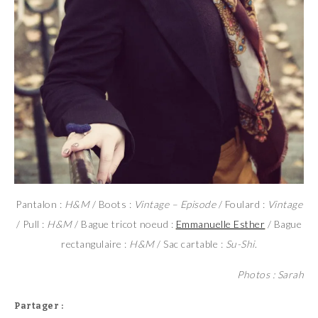
Pantalon :
H&M
/ Boots :
Vintage – Episode
/ Foulard :
Vintage
/ Pull :
H&M
/ Bague tricot noeud :
Emmanuelle Esther
/ Bague
rectangulaire :
H&M
/ Sac cartable :
Su-Shi
.
Photos : Sarah
Partager :