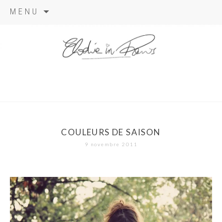
Aller
MENU
au
contenu
elodie in
paris
COULEURS DE SAISON
9 novembre 2011