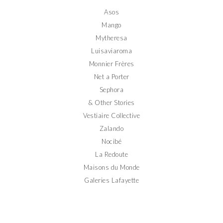
Facebook
Twitter
Instagram
Pinterest
YouTube
Asos
Mango
Mytheresa
Luisaviaroma
Monnier Frères
Net a Porter
Sephora
& Other Stories
Vestiaire Collective
Zalando
Nocibé
La Redoute
Maisons du Monde
Galeries Lafayette