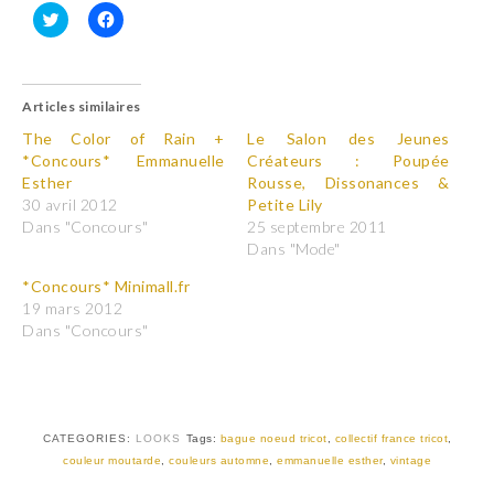
C
C
l
l
i
i
q
q
u
u
Articles similaires
e
e
z
z
p
p
The Color of Rain +
Le Salon des Jeunes
o
o
*Concours* Emmanuelle
Créateurs : Poupée
u
u
r
r
Esther
Rousse, Dissonances &
p
p
30 avril 2012
Petite Lily
a
a
r
r
Dans "Concours"
25 septembre 2011
t
t
Dans "Mode"
a
a
g
g
e
e
*Concours* Minimall.fr
r
r
19 mars 2012
s
s
u
u
Dans "Concours"
r
r
T
F
w
a
i
c
t
e
t
b
e
o
r
o
CATEGORIES:
LOOKS
Tags:
bague noeud tricot
,
collectif france tricot
,
(
k
couleur moutarde
,
couleurs automne
,
emmanuelle esther
,
vintage
o
(
u
o