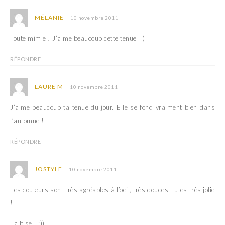
MÉLANIE
10 novembre 2011
Toute mimie ! J’aime beaucoup cette tenue =)
RÉPONDRE
LAURE M
10 novembre 2011
J’aime beaucoup ta tenue du jour. Elle se fond vraiment bien dans
l’automne !
RÉPONDRE
JOSTYLE
10 novembre 2011
Les couleurs sont très agréables à l’oeil, très douces, tu es très jolie
!
La bise ! :))