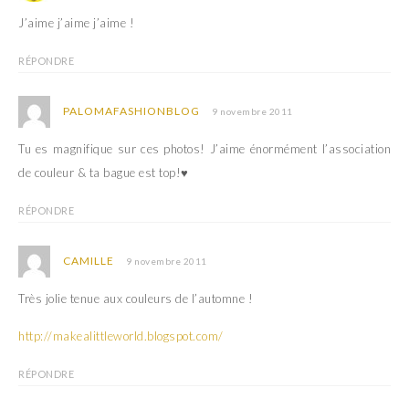
J’aime j’aime j’aime !
RÉPONDRE
PALOMAFASHIONBLOG
9 novembre 2011
Tu es magnifique sur ces photos! J’aime énormément l’association
de couleur & ta bague est top!♥
RÉPONDRE
CAMILLE
9 novembre 2011
Très jolie tenue aux couleurs de l’automne !
http://makealittleworld.blogspot.com/
RÉPONDRE