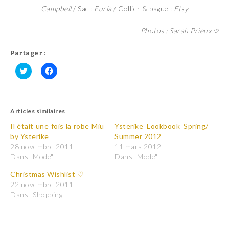
Campbell
/ Sac :
Furla
/ Collier & bague :
Etsy
Photos : Sarah Prieux
♡
Partager :
C
C
l
l
i
i
q
q
u
u
Articles similaires
e
e
z
z
p
p
Il était une fois la robe Miu
Ysterike Lookbook Spring/
o
o
by Ysterike
Summer 2012
u
u
r
r
28 novembre 2011
11 mars 2012
p
p
Dans "Mode"
Dans "Mode"
a
a
r
r
t
t
Christmas Wishlist ♡
a
a
22 novembre 2011
g
g
e
e
Dans "Shopping"
r
r
s
s
u
u
r
r
T
F