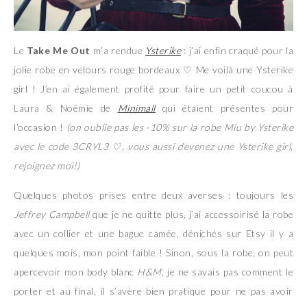
Le
Take Me Out
m’a rendue
Ysterike
: j’ai enfin craqué pour la
jolie robe en velours rouge bordeaux ♡ Me voilà une Ysterike
girl ! J’en ai également profité pour faire un petit coucou à
Laura & Noémie de
Minimall
qui étaient présentes pour
l’occasion !
(on oublie pas les -10% sur la robe Miu by Ysterike
avec le code 3CRYL3 ♡, vous aussi devenez une Ysterike girl,
rejoignez moi!)
Quelques photos prises entre deux averses : toujours les
Jeffrey Campbell
que je ne quitte plus, j’ai accessoirisé la robe
avec un collier et une bague camée, dénichés sur Etsy il y a
quelques mois, mon point faible ! Sinon, sous la robe, on peut
apercevoir mon body blanc
H&M
, je ne savais pas comment le
porter et au final, il s’avère bien pratique pour ne pas avoir