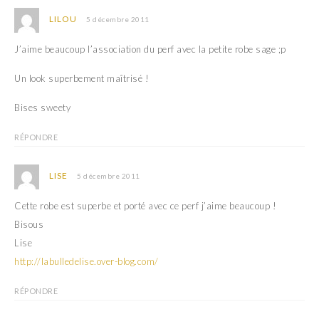
LILOU
5 décembre 2011
J’aime beaucoup l’association du perf avec la petite robe sage ;p
Un look superbement maîtrisé !
Bises sweety
RÉPONDRE
LISE
5 décembre 2011
Cette robe est superbe et porté avec ce perf j’aime beaucoup !
Bisous
Lise
http://labulledelise.over-blog.com/
RÉPONDRE