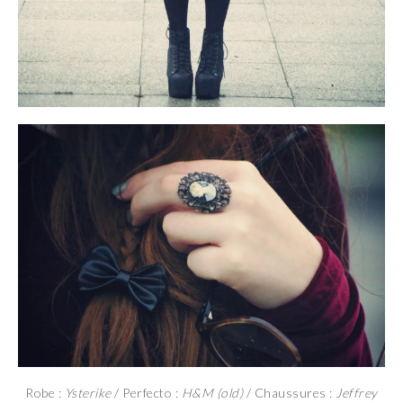
Robe :
Ysterike
/ Perfecto :
H&M (old)
/ Chaussures :
Jeffrey