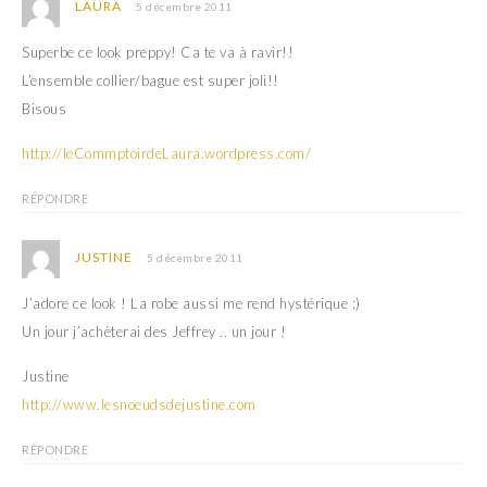
LAURA
5 décembre 2011
Superbe ce look preppy! Ca te va à ravir!!
L’ensemble collier/bague est super joli!!
Bisous
http://leCommptoirdeLaura.wordpress.com/
RÉPONDRE
JUSTINE
5 décembre 2011
J’adore ce look ! La robe aussi me rend hystérique :)
Un jour j’achèterai des Jeffrey .. un jour !
Justine
http://www.lesnoeudsdejustine.com
RÉPONDRE