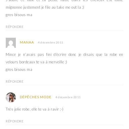
)
mignonne justement je file au take me out la ;)
gros bisous ma
RÉPONDRE
MANAA
4 décembre 2011
Mince je n’avais pas fini d’écrire donc je disais que la robe en
velours bordeaux te va à merveille ;)
gros bisous ma
RÉPONDRE
DÉPÊCHES MODE
4 décembre 2011
Très jolie robe, elle te va à ravir ;-)
RÉPONDRE