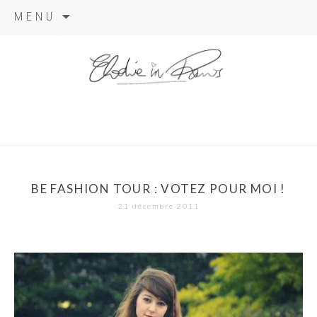
Aller
MENU
au
contenu
elodie in
paris
BE FASHION TOUR : VOTEZ POUR MOI !
21 décembre 2011