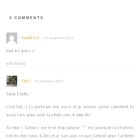
e
r
d
e
a
d
n
a
s
n
4 COMMENTS
u
s
n
u
e
n
n
e
o
n
ISABELLE
21 décembre 2011
u
o
v
u
e
v
tout les jours ;)
l
e
l
l
e
l
RÉPONDRE
f
e
e
f
n
e
ê
n
TAO
21 décembre 2011
t
ê
r
t
e
r
Salut Elodie,
)
e
)
c’est fait ;) j’y participe moi aussi et je voulais savoir comment tu
avais fais, pour avoir ta photo avec le logo Be?
Ta robe « Satine » me rend trop jalouse ^^ est pourtant la créatrice
est de chez nous (Lille) et je sais pas ce que j’attend pour l’acheter