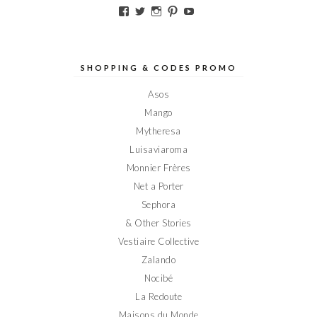
Voir
Voir
Voir
Voir
Voir
le
le
le
le
le
profil
profil
profil
profil
profil
de
de
de
de
de
Elodieinparis
Elodieinparis
Elodieinparis
Elodieinparis
Elodieinparis
sur
sur
sur
sur
sur
SHOPPING & CODES PROMO
Facebook
Twitter
Instagram
Pinterest
YouTube
Asos
Mango
Mytheresa
Luisaviaroma
Monnier Frères
Net a Porter
Sephora
& Other Stories
Vestiaire Collective
Zalando
Nocibé
La Redoute
Maisons du Monde