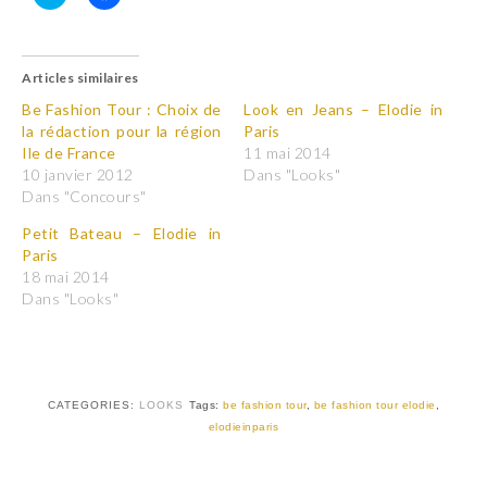
C
C
l
l
i
i
q
q
u
u
Articles similaires
e
e
z
z
p
p
Be Fashion Tour : Choix de
Look en Jeans – Elodie in
o
o
la rédaction pour la région
Paris
u
u
r
r
Ile de France
11 mai 2014
p
p
10 janvier 2012
Dans "Looks"
a
a
r
r
Dans "Concours"
t
t
a
a
Petit Bateau – Elodie in
g
g
e
e
Paris
r
r
18 mai 2014
s
s
u
u
Dans "Looks"
r
r
T
F
w
a
i
c
t
e
t
b
e
o
r
o
CATEGORIES:
LOOKS
Tags:
be fashion tour
,
be fashion tour elodie
,
(
k
elodieinparis
o
(
u
o
v
u
r
v