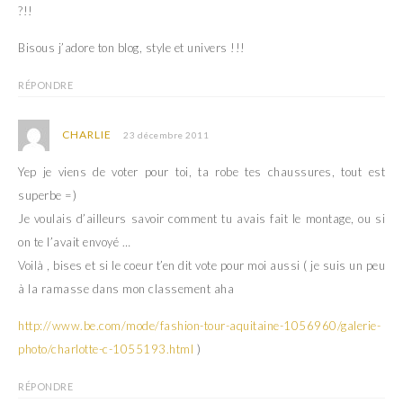
?!!
Bisous j’adore ton blog, style et univers !!!
RÉPONDRE
CHARLIE
23 décembre 2011
Yep je viens de voter pour toi, ta robe tes chaussures, tout est
superbe =)
Je voulais d’ailleurs savoir comment tu avais fait le montage, ou si
on te l’avait envoyé …
Voilà , bises et si le coeur t’en dit vote pour moi aussi ( je suis un peu
à la ramasse dans mon classement aha
http://www.be.com/mode/fashion-tour-aquitaine-1056960/galerie-
photo/charlotte-c-1055193.html
)
RÉPONDRE