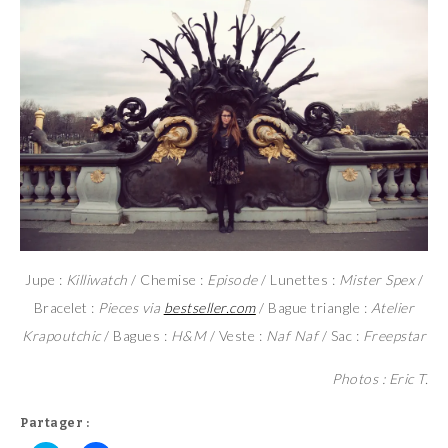
Jupe :
Killiwatch
/ Chemise :
Episode
/ Lunettes :
Mister Spex
/
Bracelet :
Pieces via
bestseller.com
/ Bague triangle :
Atelier
Krapoutchic
/ Bagues :
H&M
/ Veste :
Naf Naf
/ Sac :
Freepstar
Photos : Eric T.
Partager :