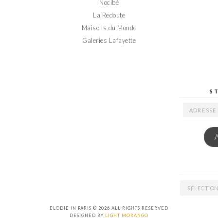
Nocibé
La Redoute
Maisons du Monde
Galeries Lafayette
S
ADRESSE
EMAIL
ARCHIVES
ELODIE IN PARIS © 2026 ALL RIGHTS RESERVED
DESIGNED BY
LIGHT MORANGO