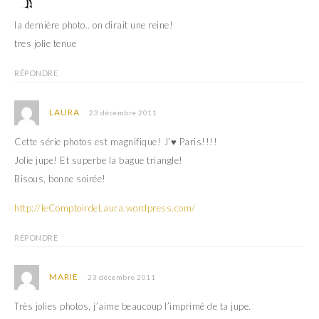
la dernière photo.. on dirait une reine!
tres jolie tenue
RÉPONDRE
LAURA
23 décembre 2011
Cette série photos est magnifique! J’♥ Paris!!!!
Jolie jupe! Et superbe la bague triangle!
Bisous, bonne soirée!
http://leComptoirdeLaura.wordpress.com/
RÉPONDRE
MARIE
23 décembre 2011
Très jolies photos, j’aime beaucoup l’imprimé de ta jupe.