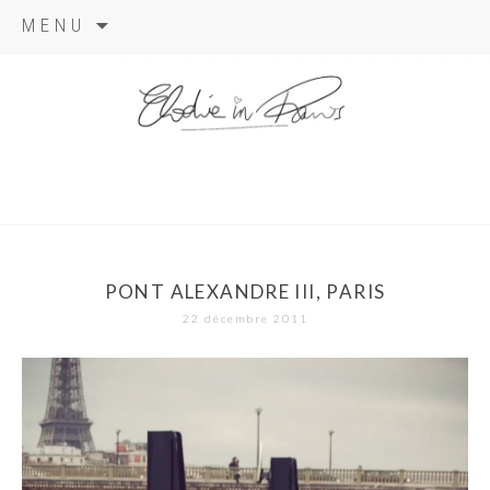
Aller
MENU
au
contenu
elodie in
paris
PONT ALEXANDRE III, PARIS
22 décembre 2011