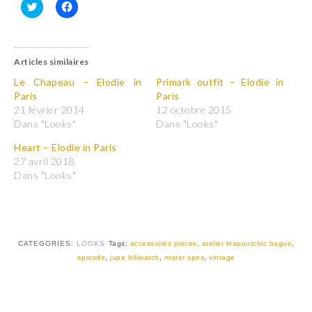
C
C
l
l
i
i
q
q
u
u
Articles similaires
e
e
z
z
p
p
Le Chapeau – Elodie in
Primark outfit – Elodie in
o
o
Paris
Paris
u
u
r
r
21 février 2014
12 octobre 2015
p
p
Dans "Looks"
Dans "Looks"
a
a
r
r
t
t
Heart – Elodie in Paris
a
a
27 avril 2018
g
g
e
e
Dans "Looks"
r
r
s
s
u
u
r
r
T
F
w
a
i
c
t
e
CATEGORIES:
LOOKS
Tags:
accessoires pieces
,
atelier krapoutchic bague
,
t
b
episode
,
jupe killiwatch
,
mister spex
,
vintage
e
o
r
o
(
k
o
(
u
o
v
u