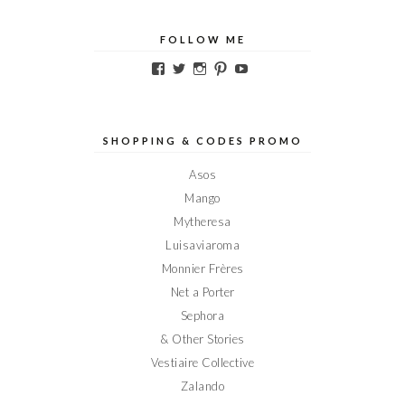
FOLLOW ME
Voir
Voir
Voir
Voir
Voir
le
le
le
le
le
profil
profil
profil
profil
profil
de
de
de
de
de
Elodieinparis
Elodieinparis
Elodieinparis
Elodieinparis
Elodieinparis
sur
sur
sur
sur
sur
SHOPPING & CODES PROMO
Facebook
Twitter
Instagram
Pinterest
YouTube
Asos
Mango
Mytheresa
Luisaviaroma
Monnier Frères
Net a Porter
Sephora
& Other Stories
Vestiaire Collective
Zalando