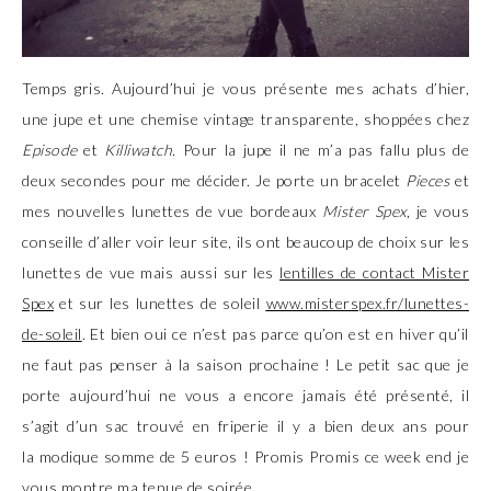
Temps gris. Aujourd’hui je vous présente mes achats d’hier,
une jupe et une chemise vintage transparente, shoppées chez
Episode
et
Killiwatch
. Pour la jupe il ne m’a pas fallu plus de
deux secondes pour me décider. Je porte un bracelet
Pieces
et
mes nouvelles lunettes de vue bordeaux
Mister Spex
, je vous
conseille d’aller voir leur site, ils ont beaucoup de choix sur les
lunettes de vue mais aussi sur les
lentilles de contact Mister
Spex
et sur les lunettes de soleil
www.misterspex.fr/lunettes-
de-soleil
.
Et bien oui ce n’est pas parce qu’on est en hiver qu’il
ne faut pas penser à la saison prochaine ! Le petit sac que je
porte aujourd’hui ne vous a encore jamais été présenté, il
s’agit d’un sac trouvé en friperie il y a bien deux ans pour
la
modique
somme de 5 euros ! Promis Promis ce week end je
vous montre ma tenue de soirée.