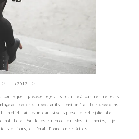
♡ Hello 2012 ! ♡
si bonne que la précédente je vous souhaite à tous mes meilleurs
intage achetée chez Freepstar il y a environ 1 an. Retrouvée dans
fait son effet. Laissez moi aussi vous présenter cette jolie robe
e motif floral. Pour le reste, rien de neuf. Mes Lita chéries, si je
ous les jours, je le ferai ! Bonne rentrée à tous !