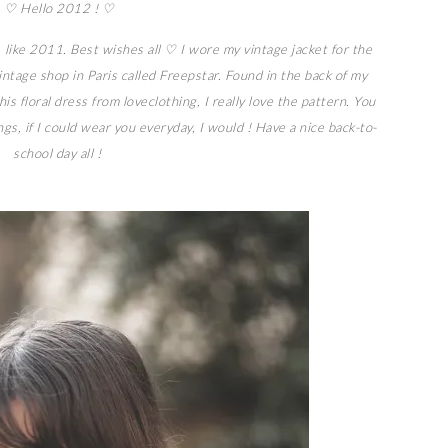
♡ Hello 2012 ! ♡
, like 2011. Best wishes all ♡
I wore my vintage jacket for the
 vintage shop in Paris called Freepstar. Found in the back of my
 this floral dress from loveclothing, I really love the pattern. You
ngs, if I could wear you everyday, I would ! Have a nice back-to-
school day all !