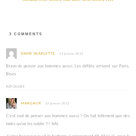
(
k
o
(
u
o
v
u
r
v
e
r
d
e
a
d
3 COMMENTS
n
a
s
n
u
s
n
u
e
n
DAME SKARLETTE
14 janvier 2012
n
e
o
n
u
o
Bravo de penser aux hommes aussi. Les défilés arrivent sur Paris.
v
u
e
v
Bises
l
e
l
l
e
l
f
e
RÉPONDRE
e
f
n
e
ê
n
t
ê
MARGAUX
16 janvier 2012
r
t
e
r
)
e
C’est cool de penser aux hommes aussi ! On fait tellement que des
)
looks qu’on les oublie !!! hihi.