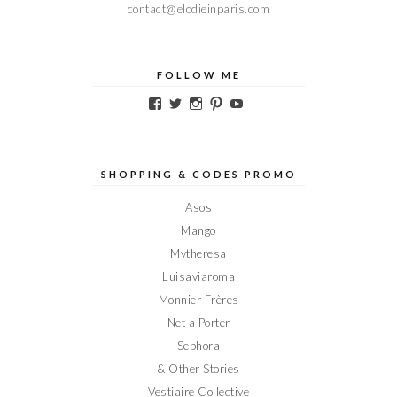
contact@elodieinparis.com
FOLLOW ME
Voir
Voir
Voir
Voir
Voir
le
le
le
le
le
profil
profil
profil
profil
profil
de
de
de
de
de
Elodieinparis
Elodieinparis
Elodieinparis
Elodieinparis
Elodieinparis
sur
sur
sur
sur
sur
SHOPPING & CODES PROMO
Facebook
Twitter
Instagram
Pinterest
YouTube
Asos
Mango
Mytheresa
Luisaviaroma
Monnier Frères
Net a Porter
Sephora
& Other Stories
Vestiaire Collective