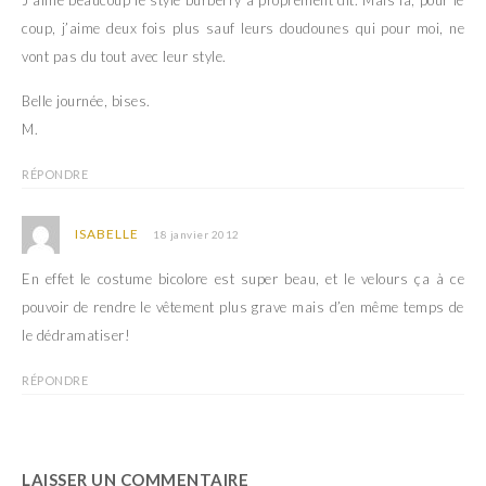
J’aime beaucoup le style burberry à proprement dit. Mais là, pour le
coup, j’aime deux fois plus sauf leurs doudounes qui pour moi, ne
vont pas du tout avec leur style.
Belle journée, bises.
M.
RÉPONDRE
ISABELLE
18 janvier 2012
En effet le costume bicolore est super beau, et le velours ça à ce
pouvoir de rendre le vêtement plus grave mais d’en même temps de
le dédramatiser!
RÉPONDRE
LAISSER UN COMMENTAIRE