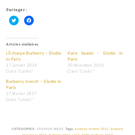
Partager :
C
C
l
l
i
i
q
q
u
u
Articles similaires
e
e
z
z
p
p
L’Echarpe Burberry – Elodie
Kate Spade – Elodie in
o
o
in Paris
Paris
u
u
r
r
17 janvier 2014
30 décembre 2016
p
p
Dans "Looks"
Dans "Looks"
a
a
r
r
t
t
Burberry trench – Elodie in
a
a
Paris
g
g
e
e
27 février 2017
r
r
Dans "Looks"
s
s
u
u
r
r
T
F
w
a
i
c
t
e
t
b
CATEGORIES:
FASHION WEEK
Tags:
burberry homme 2012
,
burberry
e
o
r
o
menswear 2012
,
burberry milan aw12
,
défilé burberry 2012