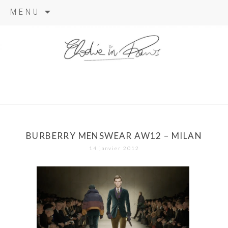
Aller
MENU
au
contenu
elodie in
paris
BURBERRY MENSWEAR AW12 – MILAN
14 janvier 2012