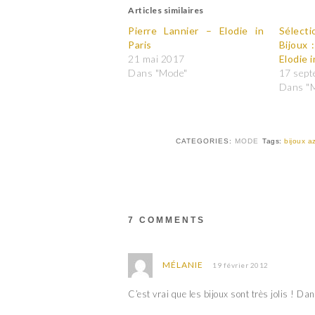
u
u
Articles similaires
e
e
z
z
Pierre Lannier – Elodie in
p
p
Sélect
o
o
Paris
Bijoux 
u
u
r
r
21 mai 2017
Elodie i
p
p
Dans "Mode"
17 sep
a
a
r
r
Dans "
t
t
a
a
g
g
e
e
r
r
s
s
CATEGORIES:
MODE
Tags:
bijoux a
u
u
r
r
T
F
w
a
i
c
t
e
t
b
e
o
7 COMMENTS
r
o
(
k
o
(
u
o
v
u
MÉLANIE
19 février 2012
r
v
e
r
d
e
C’est vrai que les bijoux sont très jolis ! Da
a
d
n
a
s
n