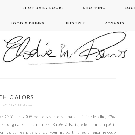
NT
SHOP DAILY LOOKS
SHOPPING
LOO
FOOD & DRINKS
LIFESTYLE
VOYAGES
 in paris
CHIC ALORS !
19 février 2012
s
? Créée en 2008 par la styliste lyonnaise Héloïse Mialhe,
Chic
es originaux, hors normes. Basée à Paris, elle a su conquérir
econnus par les plus grands. Pour ma part, j’ai eu un énorme coup