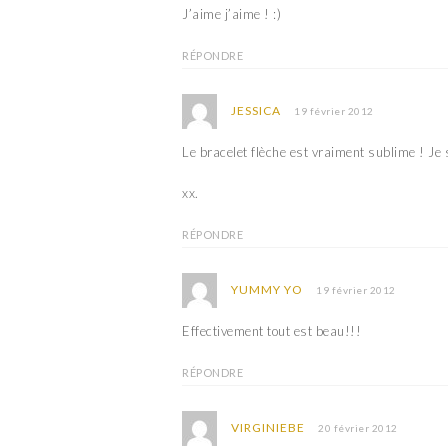
J’aime j’aime ! :)
RÉPONDRE
JESSICA
19 février 2012
Le bracelet flèche est vraiment sublime ! Je s
xx.
RÉPONDRE
YUMMY YO
19 février 2012
Effectivement tout est beau!!!
RÉPONDRE
VIRGINIEBE
20 février 2012