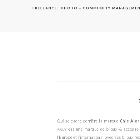
Aller
FREELANCE : PHOTO – COMMUNITY MANAGEME
au
contenu
elodie
Qui se cache derrière la marque
Chic Alor
Alors
est une marque de bijoux & accessoir
l’Europe et l’international avec ses bijoux r