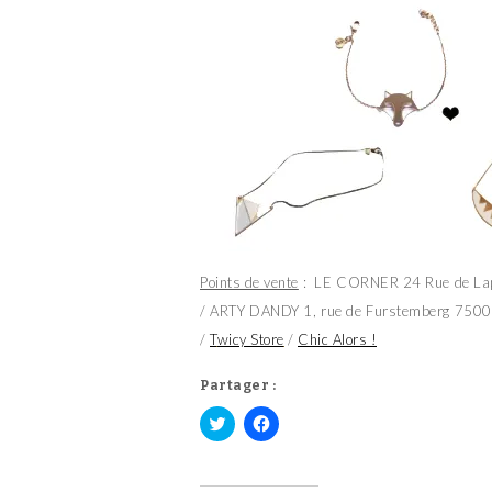
Points de vente
: LE CORNER 24 Rue de Lap
/ ARTY DANDY 1, rue de Furstemberg 75006
/
T
wicy Store
/
Chic Alors !
Partager :
C
C
l
l
i
i
q
q