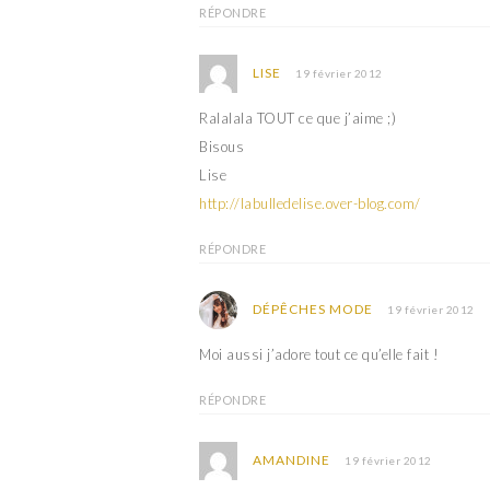
u
s
RÉPONDRE
n
u
e
n
n
e
o
n
LISE
19 février 2012
u
o
v
u
e
v
Ralalala TOUT ce que j’aime ;)
l
e
l
l
Bisous
e
l
f
e
Lise
e
f
n
e
http://labulledelise.over-blog.com/
ê
n
t
ê
r
t
RÉPONDRE
e
r
)
e
)
DÉPÊCHES MODE
19 février 2012
Moi aussi j’adore tout ce qu’elle fait !
RÉPONDRE
AMANDINE
19 février 2012