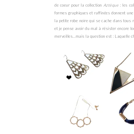
de coeur pour la collection
Aztèque
: les co
formes graphiques et raffinées donnent une
la petite robe noire qui se cache dans tous 
et je pense avoir du mal à résister encore
merveilles…mais la question est : Laquelle c