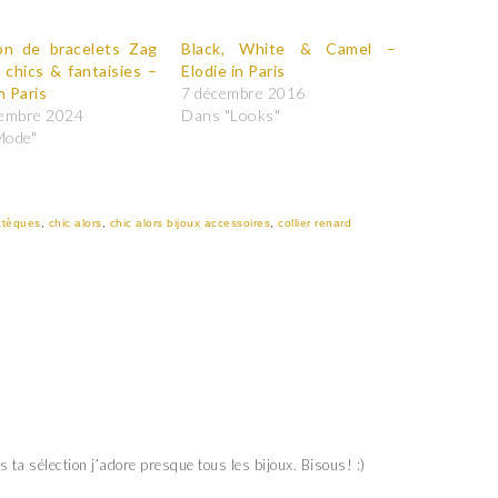
ion de bracelets Zag
Black, White & Camel –
: chics & fantaisies –
Elodie in Paris
n Paris
7 décembre 2016
tembre 2024
Dans "Looks"
Mode"
ztèques
,
chic alors
,
chic alors bijoux accessoires
,
collier renard
ns ta sélection j’adore presque tous les bijoux. Bisous! :)