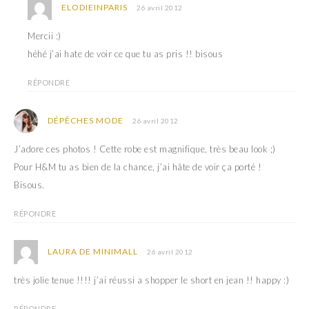
r
t
ELODIEINPARIS
26 avril 2012
e
r
)
e
)
Mercii :)
héhé j’ai hate de voir ce que tu as pris !! bisous
RÉPONDRE
DÉPÊCHES MODE
26 avril 2012
J’adore ces photos ! Cette robe est magnifique, très beau look ;)
Pour H&M tu as bien de la chance, j’ai hâte de voir ça porté !
Bisous.
RÉPONDRE
LAURA DE MINIMALL
26 avril 2012
très jolie tenue !!!! j’ai réussi a shopper le short en jean !! happy :)
RÉPONDRE