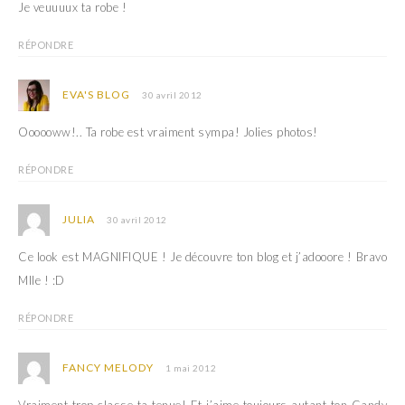
Je veuuuux ta robe !
RÉPONDRE
EVA'S BLOG
30 avril 2012
Oooooww!.. Ta robe est vraiment sympa! Jolies photos!
RÉPONDRE
JULIA
30 avril 2012
Ce look est MAGNIFIQUE ! Je découvre ton blog et j’adooore ! Bravo
Mlle ! :D
RÉPONDRE
FANCY MELODY
1 mai 2012
Vraiment trop classe ta tenue! Et j’aime toujours autant ton Candy