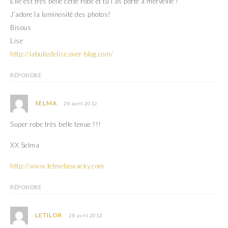
Elle est très belle cette robe et tu l’as porte à merveille !
J’adore la luminosité des photos!
Bisous
Lise
http://labulledelise.over-blog.com/
RÉPONDRE
SELMA
28 avril 2012
Super robe très belle tenue !!!
XX Selma
http://www.letmebewacky.com
RÉPONDRE
LETILOR
28 avril 2012