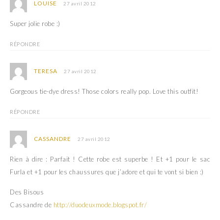
LOUISE
27 avril 2012
Super jolie robe :)
RÉPONDRE
TERESA
27 avril 2012
Gorgeous tie-dye dress! Those colors really pop. Love this outfit!
RÉPONDRE
CASSANDRE
27 avril 2012
Rien à dire : Parfait ! Cette robe est superbe ! Et +1 pour le sac
Furla et +1 pour les chaussures que j’adore et qui te vont si bien :)
Des Bisous
Cassandre de
http://duodeuxmode.blogspot.fr/