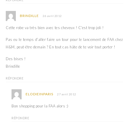
BRINDILLE
26 avril 2012
Cette robe va très bien avec tes cheveux ! C’est trop joli !
Pas eu le temps d’aller faire un tour pour le lancement de FAA chez
H&M, peut-être demain ? En tout cas hâte de te voir tout porter !
Des bises !
Brindille
RÉPONDRE
ELODIEINPARIS
27 avril 2012
Bon shopping pour la FAA alors :)
RÉPONDRE