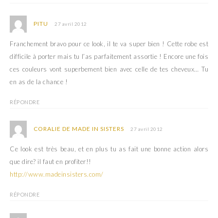
PITU
27 avril 2012
Franchement bravo pour ce look, il te va super bien ! Cette robe est
difficile à porter mais tu l’as parfaitement assortie ! Encore une fois
ces couleurs vont superbement bien avec celle de tes cheveux… Tu
en as de la chance !
RÉPONDRE
CORALIE DE MADE IN SISTERS
27 avril 2012
Ce look est très beau, et en plus tu as fait une bonne action alors
que dire? il faut en profiter!!
http://www.madeinsisters.com/
RÉPONDRE