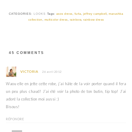
u
u
r
r
T
F
w
a
CATEGORIES:
LOOKS
Tags:
asos dress
,
furla
,
jeffrey campbell
,
marushka
i
c
t
e
collection
,
multicolor dress
,
rainbow
,
rainbow dress
t
b
e
o
r
o
(
k
o
(
u
o
v
u
r
v
45 COMMENTS
e
r
d
e
a
d
n
a
s
n
VICTORIA
26 avril 2012
u
s
n
u
e
n
Waou elle en jette cette robe, j’ai hâte de la voir porter quand il fera
n
e
o
n
un peu plus chaud! J’ai été voir la photo de ton butin, tip top! J’ai
u
o
v
u
adoré la collection moi aussi :)
e
v
l
e
Bisous!
l
l
e
l
f
e
e
f
RÉPONDRE
n
e
ê
n
t
ê