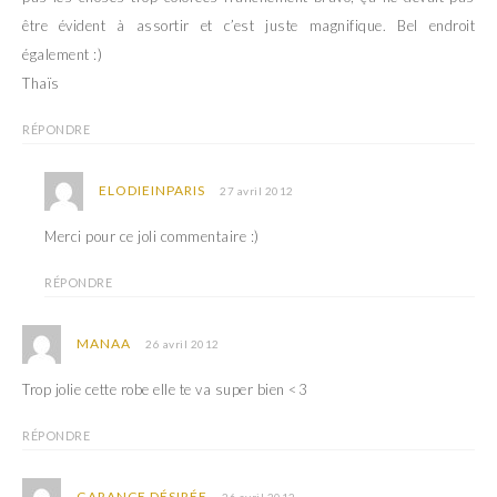
être évident à assortir et c’est juste magnifique. Bel endroit
également :)
Thaïs
RÉPONDRE
ELODIEINPARIS
27 avril 2012
Merci pour ce joli commentaire :)
RÉPONDRE
MANAA
26 avril 2012
Trop jolie cette robe elle te va super bien <3
RÉPONDRE
GARANCE DÉSIRÉE
26 avril 2012