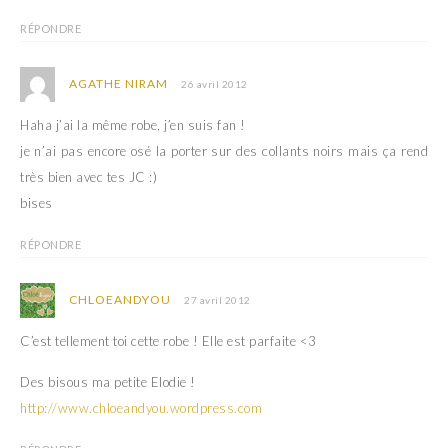
RÉPONDRE
AGATHE NIRAM
26 avril 2012
Haha j’ai la même robe, j’en suis fan !
je n’ai pas encore osé la porter sur des collants noirs mais ça rend
très bien avec tes JC :)
bises
RÉPONDRE
CHLOEANDYOU
27 avril 2012
C’est tellement toi cette robe ! Elle est parfaite <3
Des bisous ma petite Elodie !
http://www.chloeandyou.wordpress.com