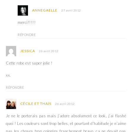
ANNEGAELLE
27 avril 2012
merci!!!!!
RÉPONDRE
JESSICA
26 avril 2012
Cette robe est super jolie !
xx.
RÉPONDRE
CÉCILE ET THAÏS
26 avril 2012
Je ne le porterais pas mais j’adore absolument ce look, j’ai flashé
quoi ! Les couleurs sont trop belles, et pourtant d’habitude je n’aime
pas les choses trop colorées franchement bravo, ça ne devait pas