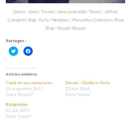
Dress :
Asos
/ Trench :
New Look
(old) / Shoes :
Jeffrey
Campbell
/ Bag :
Furla
/ Necklace :
Marushka Collection
/ Bow
Ring :
Poupée Rousse
Partager :
C
C
l
l
i
i
q
q
u
u
Articles similaires
e
e
z
z
p
p
Ciaté et ses manucures
Diesel – Elodie in Paris
o
o
24 septembre 2012
23 juin 2016
u
u
r
r
Dans "Beauté"
Dans "Looks"
p
p
a
a
Batignolles
r
r
t
t
22 juin 2013
a
a
Dans "Looks"
g
g
e
e
r
r
s
s