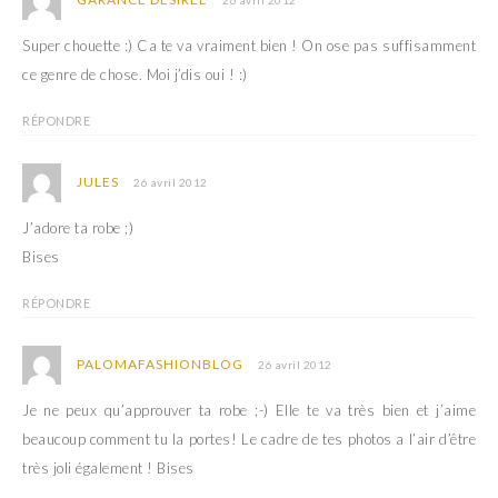
Super chouette :) Ca te va vraiment bien ! On ose pas suffisamment
ce genre de chose. Moi j’dis oui ! :)
RÉPONDRE
JULES
26 avril 2012
J’adore ta robe ;)
Bises
RÉPONDRE
PALOMAFASHIONBLOG
26 avril 2012
Je ne peux qu’approuver ta robe ;-) Elle te va très bien et j’aime
beaucoup comment tu la portes! Le cadre de tes photos a l’air d’être
très joli également ! Bises