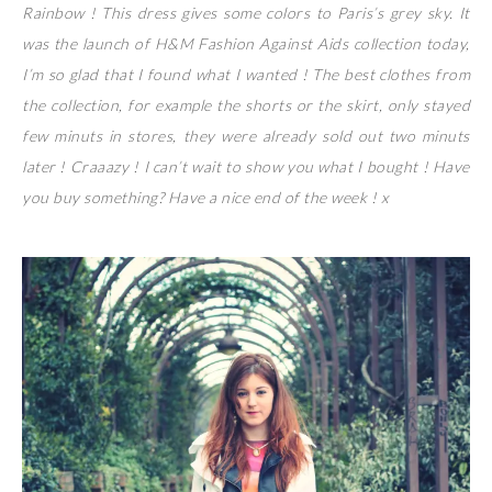
Rainbow ! This dress gives some colors to Paris’s grey sky. It
was the launch of H&M Fashion Against Aids collection today,
I’m so glad that I found what I wanted ! The best clothes from
the collection, for example the shorts or the skirt, only stayed
few minuts in stores, they were already sold out two minuts
later ! Craaazy ! I can’t wait to show you what I bought ! Have
you buy something? Have a nice end of the week ! x