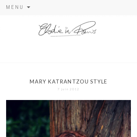
Aller
MENU
au
contenu
elodie in
paris
MARY KATRANTZOU STYLE
7 juin 2012