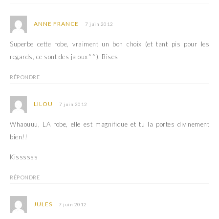
ANNE FRANCE
7 juin 2012
Superbe cette robe, vraiment un bon choix (et tant pis pour les
regards, ce sont des jaloux^^). Bises
RÉPONDRE
LILOU
7 juin 2012
Whaouuu, LA robe, elle est magnifique et tu la portes divinement
bien!!
Kissssss
RÉPONDRE
JULES
7 juin 2012