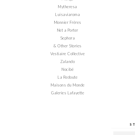
Mytheresa
Luisaviaroma
Monnier Frères
Net a Porter
Sephora
& Other Stories
Vestiaire Collective
Zalando
Nocibé
La Redoute
Maisons du Monde
Galeries Lafayette
S