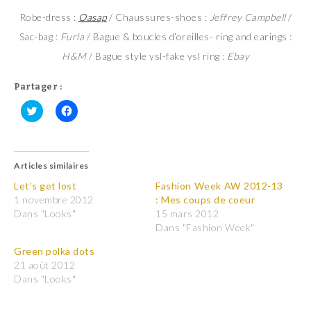
Robe-dress :
Oasap
/ Chaussures-shoes :
Jeffrey Campbell
/
Sac-bag :
Furla
/ Bague & boucles d’oreilles- ring and earings :
H&M
/ Bague style ysl-fake ysl ring :
Ebay
Partager :
C
C
l
l
i
i
q
q
u
u
Articles similaires
e
e
z
z
p
p
Let’s get lost
Fashion Week AW 2012-13
o
o
1 novembre 2012
: Mes coups de coeur
u
u
r
r
Dans "Looks"
15 mars 2012
p
p
Dans "Fashion Week"
a
a
r
r
t
t
Green polka dots
a
a
21 août 2012
g
g
e
e
Dans "Looks"
r
r
s
s
u
u