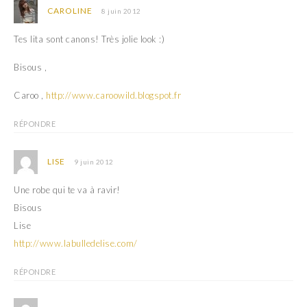
CAROLINE
8 juin 2012
Tes lita sont canons! Très jolie look :)
Bisous ,
Caroo ,
http://www.caroowild.blogspot.fr
RÉPONDRE
LISE
9 juin 2012
Une robe qui te va à ravir!
Bisous
Lise
http://www.labulledelise.com/
RÉPONDRE