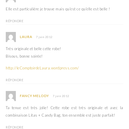
e
r
)
e
Elle est particulière je trouve mais qu’est ce qu’elle est belle !
)
RÉPONDRE
LAURA
7 juin 2012
Très originale et belle cette robe!
Bisous, bonne soirée!
http://leComptoirdeLaura.wordpress.com/
RÉPONDRE
FANCY MELODY
7 juin 2012
Ta tenue est très jolie! Cette robe est très originale et avec la
combinaison Litas + Candy Bag, ton ensemble est juste parfait!
RÉPONDRE