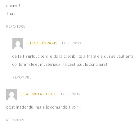
n
e
même !
ê
n
t
ê
Thaïs
r
t
e
r
)
e
RÉPONDRE
)
ELODIEINPARIS
12 juin 2012
ca fait surtout perdre de la crédibilité a Margiela qui se veut anti
conformiste et mysterieux…la cest tout le contraire!
RÉPONDRE
LÉA - WHAT THE L
12 juin 2012
c’est inattendu, mais je demande à voir !
RÉPONDRE