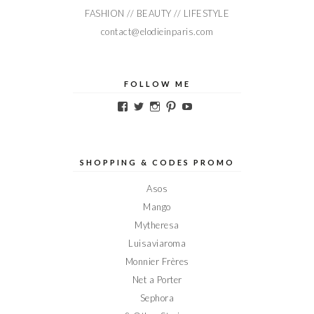
FASHION // BEAUTY // LIFESTYLE
contact@elodieinparis.com
FOLLOW ME
Voir
Voir
Voir
Voir
Voir
le
le
le
le
le
profil
profil
profil
profil
profil
de
de
de
de
de
Elodieinparis
Elodieinparis
Elodieinparis
Elodieinparis
Elodieinparis
sur
sur
sur
sur
sur
SHOPPING & CODES PROMO
Facebook
Twitter
Instagram
Pinterest
YouTube
Asos
Mango
Mytheresa
Luisaviaroma
Monnier Frères
Net a Porter
Sephora