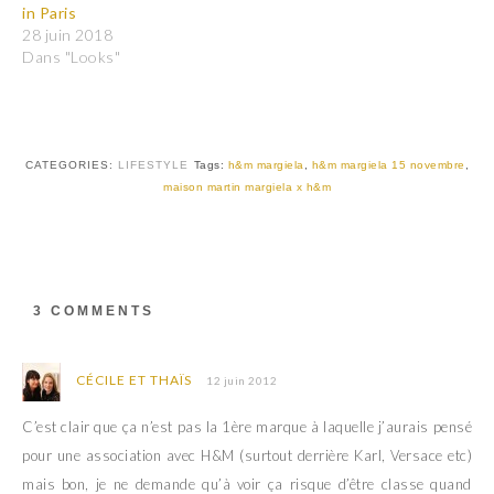
e
e
in Paris
r
r
28 juin 2018
s
s
u
u
Dans "Looks"
r
r
T
F
w
a
i
c
t
e
t
b
e
o
r
o
CATEGORIES:
LIFESTYLE
Tags:
h&m margiela
,
h&m margiela 15 novembre
,
(
k
maison martin margiela x h&m
o
(
u
o
v
u
r
v
e
r
d
e
a
d
n
a
s
n
3 COMMENTS
u
s
n
u
e
n
n
e
o
n
CÉCILE ET THAÏS
12 juin 2012
u
o
v
u
e
v
C’est clair que ça n’est pas la 1ère marque à laquelle j’aurais pensé
l
e
l
l
pour une association avec H&M (surtout derrière Karl, Versace etc)
e
l
f
e
mais bon, je ne demande qu’à voir ça risque d’être classe quand
e
f