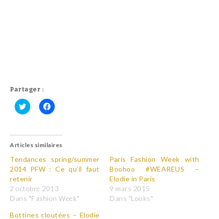
Partager :
C
C
l
l
i
i
q
q
u
u
Articles similaires
e
e
z
z
p
p
Tendances spring/summer
Paris Fashion Week with
o
o
2014 PFW : Ce qu’il faut
Boohoo #WEAREUS –
u
u
r
r
retenir
Elodie in Paris
p
p
2 octobre 2013
9 mars 2015
a
a
r
r
Dans "Fashion Week"
Dans "Looks"
t
t
a
a
Bottines cloutées – Elodie
g
g