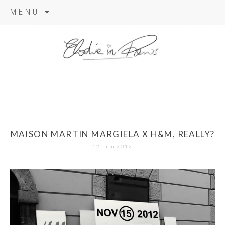
Aller
MENU
au
contenu
elodie in
paris
MAISON MARTIN MARGIELA X H&M, REALLY?
12 juin 2012