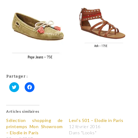
Partager :
C
C
l
l
i
i
q
q
u
u
Articles similaires
e
e
z
z
p
p
Sélection shopping de
Levi’s 501 – Elodie in Paris
o
o
printemps Mon Showroom
12 février 2016
u
u
r
r
– Elodie in Paris
Dans "Looks"
p
p