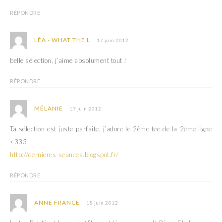
e
v
l
e
l
l
RÉPONDRE
e
l
f
e
e
f
n
e
LÉA - WHAT THE L
17 juin 2012
ê
n
t
ê
r
t
belle sélection, j’aime absolument tout !
e
r
)
e
)
RÉPONDRE
MÉLANIE
17 juin 2012
Ta sélection est juste parfaite, j’adore le 2ème tee de la 2ème ligne
<333
http://dernieres-seances.blogspot.fr/
RÉPONDRE
ANNE FRANCE
18 juin 2012