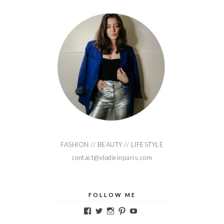
FASHION // BEAUTY // LIFESTYLE
contact@elodieinparis.com
FOLLOW ME
Voir
Voir
Voir
Voir
Voir
le
le
le
le
le