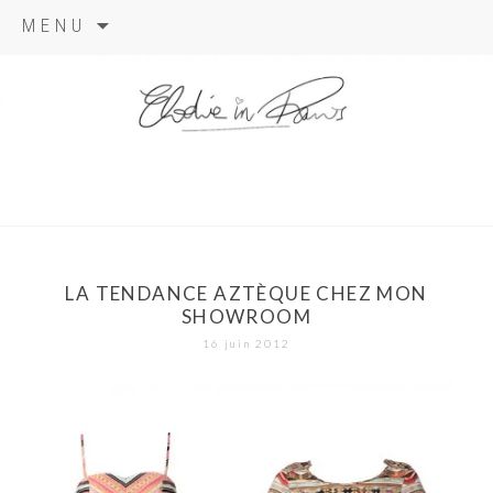
Aller
MENU
au
contenu
elodie in
paris
LA TENDANCE AZTÈQUE CHEZ MON
SHOWROOM
16 juin 2012