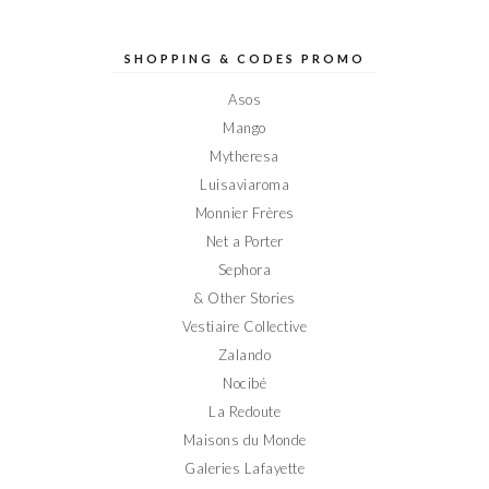
profil
profil
profil
profil
profil
de
de
de
de
de
Elodieinparis
Elodieinparis
Elodieinparis
Elodieinparis
Elodieinparis
sur
sur
sur
sur
sur
SHOPPING & CODES PROMO
Facebook
Twitter
Instagram
Pinterest
YouTube
Asos
Mango
Mytheresa
Luisaviaroma
Monnier Frères
Net a Porter
Sephora
& Other Stories
Vestiaire Collective
Zalando
Nocibé
La Redoute
Maisons du Monde
Galeries Lafayette