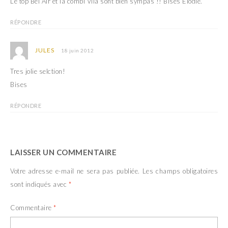
Le top Bel Air et la combi Vila sont bien sympas !! Bises Elodie.
RÉPONDRE
JULES
18 juin 2012
Tres jolie selction!
Bises
RÉPONDRE
LAISSER UN COMMENTAIRE
Votre adresse e-mail ne sera pas publiée.
Les champs obligatoires
sont indiqués avec
*
Commentaire
*