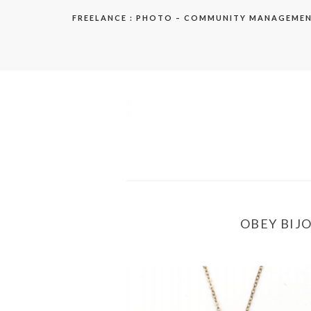
Aller
FREELANCE : PHOTO – COMMUNITY MANAGEME
au
contenu
elodie
OBEY BIJ