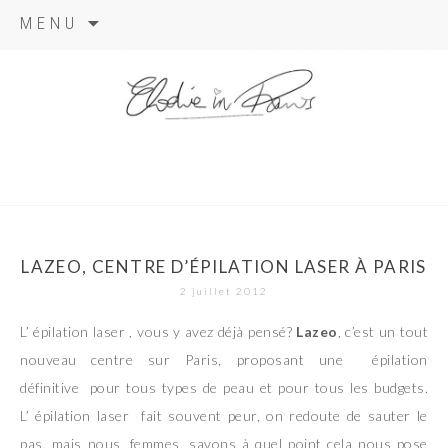
Aller
MENU
au
contenu
elodie in
paris
LAZEO, CENTRE D’ÉPILATION LASER À PARIS
2 juillet 2012
L’ épilation laser , vous y avez déjà pensé?
Lazeo
, c’est un tout
nouveau centre sur Paris, proposant une épilation
définitive pour tous types de peau et pour tous les budgets.
L’ épilation laser fait souvent peur, on redoute de sauter le
pas, mais nous, femmes, savons à quel point cela nous pose