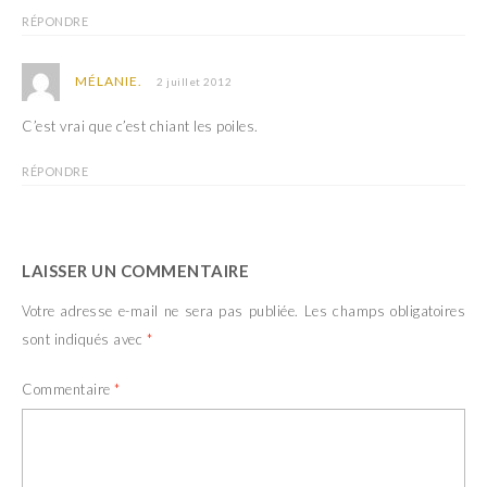
ê
n
t
ê
RÉPONDRE
r
t
e
r
)
e
)
MÉLANIE.
2 juillet 2012
C’est vrai que c’est chiant les poiles.
RÉPONDRE
LAISSER UN COMMENTAIRE
Votre adresse e-mail ne sera pas publiée.
Les champs obligatoires
sont indiqués avec
*
Commentaire
*