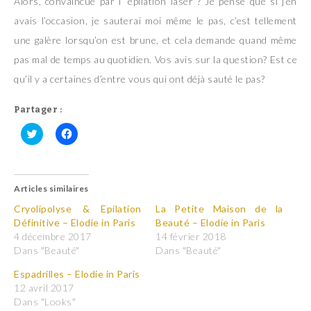
Alors, convaincue par l’ épilation laser ? Je pense que si j’en
avais l’occasion, je sauterai moi même le pas, c’est tellement
une galère lorsqu’on est brune, et cela demande quand même
pas mal de temps au quotidien. Vos avis sur la question? Est ce
qu’il y a certaines d’entre vous qui ont déjà sauté le pas?
Partager :
C
C
l
l
i
i
q
q
u
u
Articles similaires
e
e
z
z
p
p
Cryolipolyse & Epilation
La Petite Maison de la
o
o
Définitive – Elodie in Paris
Beauté – Elodie in Paris
u
u
r
r
4 décembre 2017
14 février 2018
p
p
Dans "Beauté"
Dans "Beauté"
a
a
r
r
t
t
Espadrilles – Elodie in Paris
a
a
12 avril 2017
g
g
e
e
Dans "Looks"
r
r