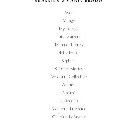
sur
sur
sur
sur
sur
SHOPPING & CODES PROMO
Facebook
Twitter
Instagram
Pinterest
YouTube
Asos
Mango
Mytheresa
Luisaviaroma
Monnier Frères
Net a Porter
Sephora
& Other Stories
Vestiaire Collective
Zalando
Nocibé
La Redoute
Maisons du Monde
Galeries Lafayette