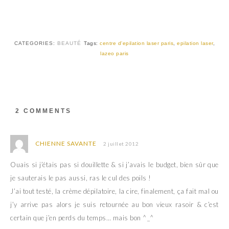
s
s
u
u
r
r
T
F
w
a
i
c
t
e
CATEGORIES:
BEAUTÉ
Tags:
centre d'epilation laser paris
,
epilation laser
,
t
b
lazeo paris
e
o
r
o
(
k
o
(
u
o
v
u
r
v
e
r
d
e
2 COMMENTS
a
d
n
a
s
n
u
s
n
u
CHIENNE SAVANTE
2 juillet 2012
e
n
n
e
o
n
Ouais si j’étais pas si douillette & si j’avais le budget, bien sûr que
u
o
v
u
je sauterais le pas aussi, ras le cul des poils !
e
v
l
e
J’ai tout testé, la crème dépilatoire, la cire, finalement, ça fait mal ou
l
l
e
l
j’y arrive pas alors je suis retournée au bon vieux rasoir & c’est
f
e
e
f
certain que j’en perds du temps… mais bon ^_^
n
e