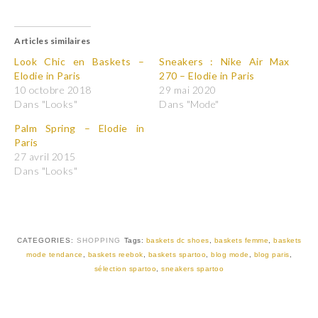
l
l
i
i
q
q
u
u
Articles similaires
e
e
z
z
p
p
Look Chic en Baskets –
Sneakers : Nike Air Max
o
o
Elodie in Paris
270 – Elodie in Paris
u
u
r
r
10 octobre 2018
29 mai 2020
p
p
Dans "Looks"
Dans "Mode"
a
a
r
r
t
t
Palm Spring – Elodie in
a
a
Paris
g
g
e
e
27 avril 2015
r
r
Dans "Looks"
s
s
u
u
r
r
T
F
w
a
i
c
t
e
t
b
CATEGORIES:
SHOPPING
Tags:
baskets dc shoes
,
baskets femme
,
baskets
e
o
r
o
mode tendance
,
baskets reebok
,
baskets spartoo
,
blog mode
,
blog paris
,
(
k
sélection spartoo
,
sneakers spartoo
o
(
u
o
v
u
r
v
e
r