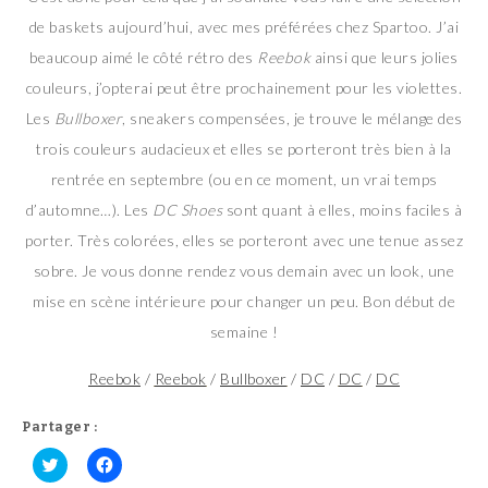
de baskets aujourd’hui, avec mes préférées chez Spartoo. J’ai
beaucoup aimé le côté rétro des
Reebok
ainsi que leurs jolies
couleurs, j’opterai peut être prochainement pour les violettes.
Les
Bullboxer
, sneakers compensées, je trouve le mélange des
trois couleurs audacieux et elles se porteront très bien à la
rentrée en septembre (ou en ce moment, un vrai temps
d’automne…). Les
DC Shoes
sont quant à elles, moins faciles à
porter. Très colorées, elles se porteront avec une tenue assez
sobre. Je vous donne rendez vous demain avec un look, une
mise en scène intérieure pour changer un peu. Bon début de
semaine !
Reebok
/
Reebok
/
Bullboxer
/
DC
/
DC
/
DC
Partager :
C
C