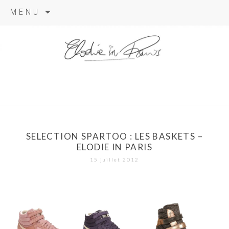
Aller
MENU
au
contenu
elodie in
paris
SELECTION SPARTOO : LES BASKETS –
ELODIE IN PARIS
15 juillet 2012