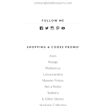
contact@elodieinparis.com
FOLLOW ME
Voir
Voir
Voir
Voir
Voir
le
le
le
le
le
profil
profil
profil
profil
profil
de
de
de
de
de
Elodieinparis
Elodieinparis
Elodieinparis
Elodieinparis
Elodieinparis
sur
sur
sur
sur
sur
SHOPPING & CODES PROMO
Facebook
Twitter
Instagram
Pinterest
YouTube
Asos
Mango
Mytheresa
Luisaviaroma
Monnier Frères
Net a Porter
Sephora
& Other Stories
Vestiaire Collective