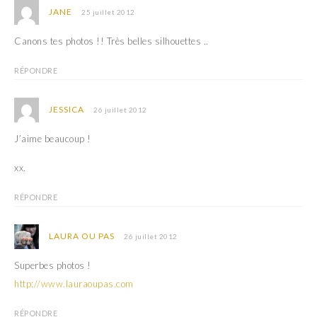
)
e
JANE
25 juillet 2012
)
Canons tes photos !! Très belles silhouettes ..
RÉPONDRE
JESSICA
26 juillet 2012
J’aime beaucoup !
xx.
RÉPONDRE
LAURA OU PAS
26 juillet 2012
Superbes photos !
http://www.lauraoupas.com
RÉPONDRE