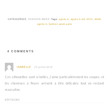
T
F
w
a
i
c
t
e
t
b
e
o
r
o
CATEGORIES:
FASHION WEEK
Tags:
agnès b
,
agnès b été 2013
,
défilé
(
k
agnès b
,
fashion week paris
o
(
u
o
v
u
r
v
e
r
d
e
a
d
n
a
s
n
4 COMMENTS
u
s
n
u
e
n
n
e
o
n
ISABELLE
25 juillet 2012
u
o
v
u
e
v
Ces silhouettes sont si belles, j’aime particulièrement les coupes, et
l
e
l
l
les chemises à fleurs arrivent à être délicates tout en restant
e
l
f
e
masculine.
e
f
n
e
ê
n
RÉPONDRE
t
ê
r
t
e
r