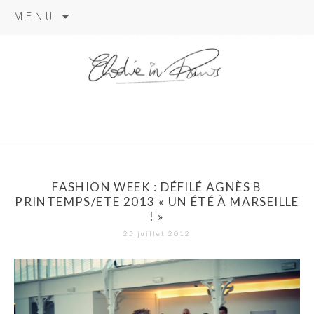
Aller
MENU
au
contenu
elodie in
paris
FASHION WEEK : DÉFILÉ AGNÈS B
PRINTEMPS/ETE 2013 « UN ÉTÉ À MARSEILLE
! »
25 juillet 2012