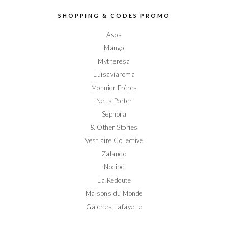
Elodieinparis
Elodieinparis
Elodieinparis
Elodieinparis
Elodieinparis
sur
sur
sur
sur
sur
SHOPPING & CODES PROMO
Facebook
Twitter
Instagram
Pinterest
YouTube
Asos
Mango
Mytheresa
Luisaviaroma
Monnier Frères
Net a Porter
Sephora
& Other Stories
Vestiaire Collective
Zalando
Nocibé
La Redoute
Maisons du Monde
Galeries Lafayette