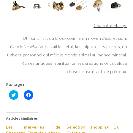
Charlotte Martyr
Utilisant l’art du bijoux comme un moyen d’expression,
Charlotte Martyr
travail le métal, la sculpture, les pierres, un
univers personnel qui mêle le monde animal au monde minéral.
Ruines antiques, spiritualité, ses créations ont quelque
chose d’envoûtant, de précieux.
Partager :
C
C
l
l
i
i
q
q
u
u
Articles similaires
e
e
z
z
p
p
Les merveilles de
Sélection shopping Du-
o
o
Charlotte Olympia : Miaou
Créateur