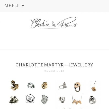
Aller
MENU
au
contenu
elodie in
paris
CHARLOTTE MARTYR – JEWELLERY
25 août 2012