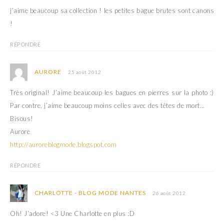
u
o
j’aime beaucoup sa collection ! les petites bague brutes sont canons
v
u
e
v
!
l
e
l
l
e
l
f
e
RÉPONDRE
e
f
n
e
ê
n
t
ê
AURORE
25 août 2012
r
t
e
r
)
e
Très original! J’aime beaucoup les bagues en pierres sur la photo :)
)
Par contre, j’aime beaucoup moins celles avec des têtes de mort…
Bisous!
Aurore
http://auroreblogmode.blogspot.com
RÉPONDRE
CHARLOTTE - BLOG MODE NANTES
26 août 2012
Oh! J’adore! <3 Une Charlotte en plus :D