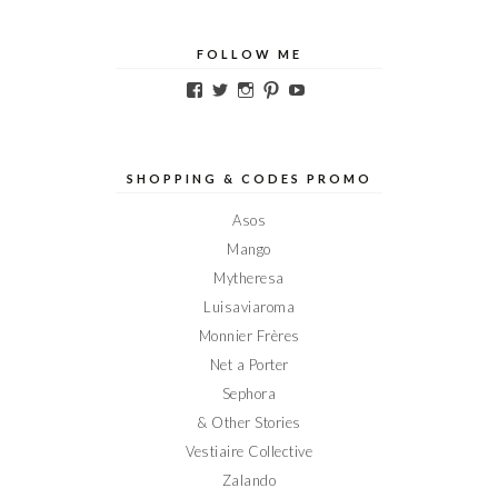
FOLLOW ME
Voir
Voir
Voir
Voir
Voir
le
le
le
le
le
profil
profil
profil
profil
profil
de
de
de
de
de
Elodieinparis
Elodieinparis
Elodieinparis
Elodieinparis
Elodieinparis
sur
sur
sur
sur
sur
SHOPPING & CODES PROMO
Facebook
Twitter
Instagram
Pinterest
YouTube
Asos
Mango
Mytheresa
Luisaviaroma
Monnier Frères
Net a Porter
Sephora
& Other Stories
Vestiaire Collective
Zalando