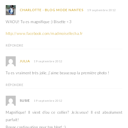
CHARLOTTE - BLOG MODE NANTES
19 septembre 2012
WAOU! Tu es magnifique :) Bisette <3
http://www.facebook.com/madmoisellecha.fr
RÉPONDRE
JULIA
19 septembre 2012
Tu es vraiment très jolie, j’aime beaucoup la première photo !
RÉPONDRE
SUSIE
19 septembre 2012
Magnifique! Il vient d’ou ce collier? Je.le.veux! Il est absolument
parfait!
Bonne continuation pour ton blog! :)