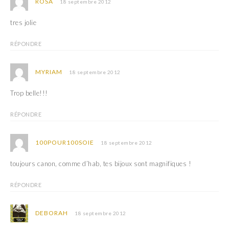
e
f
ROSA
18 septembre 2012
n
e
ê
n
t
ê
tres jolie
r
t
e
r
)
e
RÉPONDRE
)
MYRIAM
18 septembre 2012
Trop belle!!!
RÉPONDRE
100POUR100SOIE
18 septembre 2012
toujours canon, comme d’hab, tes bijoux sont magnifiques !
RÉPONDRE
DEBORAH
18 septembre 2012