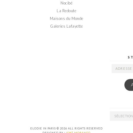
Nocibé
La Redoute
Maisons du Monde
Galeries Lafayette
S
ADRESSE
EMAIL
ARCHIVES
ELODIE IN PARIS © 2026 ALL RIGHTS RESERVED
DESIGNED BY
LIGHT MORANGO