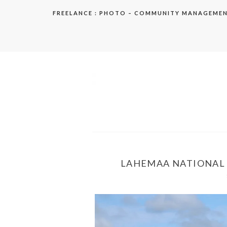
Aller
FREELANCE : PHOTO – COMMUNITY MANAGEME
au
contenu
elodie
LAHEMAA NATIONAL P