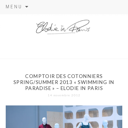
Aller
MENU
au
contenu
elodie in
paris
COMPTOIR DES COTONNIERS
SPRING/SUMMER 2013 « SWIMMING IN
PARADISE » – ELODIE IN PARIS
14 novembre 2012