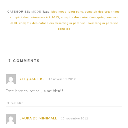
t
e
t
b
e
o
r
o
CATEGORIES:
MODE
Tags:
blog mode
,
blog paris
,
comptoir des cotonniers
,
(
k
comptoir des cotonniers été 2013
,
comptoir des cotonniers spring summer
o
(
u
o
2013
,
comptoir des cotonniers swimming in paradise
,
swimming in paradise
v
u
comptoir
r
v
e
r
d
e
a
d
n
a
s
n
u
s
n
u
e
n
7 COMMENTS
n
e
o
n
u
o
v
u
e
v
CLIQUANT ICI
14 novembre 2012
l
e
l
l
e
l
Excellente collection, j’aime bien!!!
f
e
e
f
n
e
RÉPONDRE
ê
n
t
ê
r
t
e
r
LAURA DE MINIMALL
)
e
15 novembre 2012
)