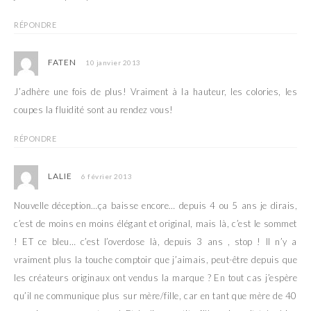
RÉPONDRE
FATEN
10 janvier 2013
J’adhère une fois de plus! Vraiment à la hauteur, les colories, les
coupes la fluidité sont au rendez vous!
RÉPONDRE
LALIE
6 février 2013
Nouvelle déception…ça baisse encore… depuis 4 ou 5 ans je dirais,
c’est de moins en moins élégant et original, mais là, c’est le sommet
! ET ce bleu… c’est l’overdose là, depuis 3 ans , stop ! Il n’y a
vraiment plus la touche comptoir que j’aimais, peut-être depuis que
les créateurs originaux ont vendus la marque ? En tout cas j’espère
qu’il ne communique plus sur mère/fille, car en tant que mère de 40