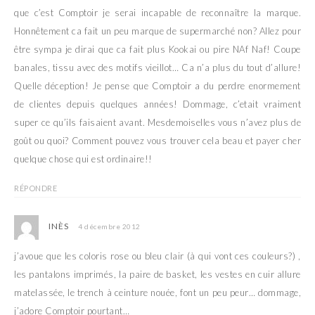
que c’est Comptoir je serai incapable de reconnaître la marque.
Honnêtement ca fait un peu marque de supermarché non? Allez pour
être sympa je dirai que ca fait plus Kookai ou pire NAf Naf! Coupe
banales, tissu avec des motifs vieillot… Ca n’a plus du tout d’allure!
Quelle déception! Je pense que Comptoir a du perdre enormement
de clientes depuis quelques années! Dommage, c’etait vraiment
super ce qu’ils faisaient avant. Mesdemoiselles vous n’avez plus de
goût ou quoi? Comment pouvez vous trouver cela beau et payer cher
quelque chose qui est ordinaire!!
RÉPONDRE
INÈS
4 décembre 2012
j’avoue que les coloris rose ou bleu clair (à qui vont ces couleurs?) ,
les pantalons imprimés, la paire de basket, les vestes en cuir allure
matelassée, le trench à ceinture nouée, font un peu peur… dommage,
j’adore Comptoir pourtant…