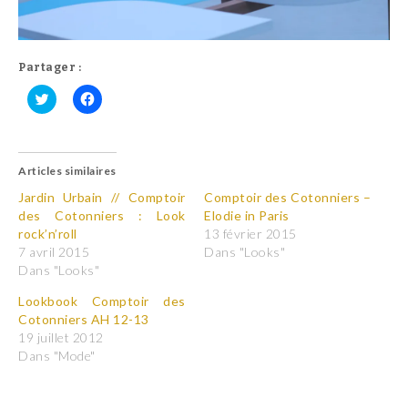
Partager :
C
C
l
l
i
i
q
q
u
u
Articles similaires
e
e
z
z
p
p
Jardin Urbain // Comptoir
Comptoir des Cotonniers –
o
o
des Cotonniers : Look
Elodie in Paris
u
u
r
r
rock’n’roll
13 février 2015
p
p
7 avril 2015
Dans "Looks"
a
a
r
r
Dans "Looks"
t
t
a
a
Lookbook Comptoir des
g
g
e
e
Cotonniers AH 12-13
r
r
19 juillet 2012
s
s
u
u
Dans "Mode"
r
r
T
F
w
a
i
c