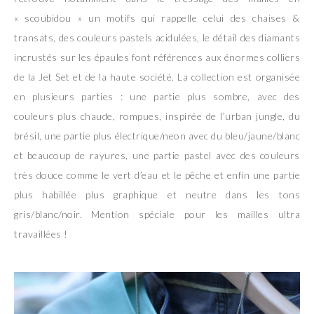
« scoubidou » un motifs qui rappelle celui des chaises &
transats, des couleurs pastels acidulées, le détail des diamants
incrustés sur les épaules font références aux énormes colliers
de la Jet Set et de la haute société. La collection est organisée
en plusieurs parties : une partie plus sombre, avec des
couleurs plus chaude, rompues, inspirée de l’urban jungle, du
brésil, une partie plus électrique/neon avec du bleu/jaune/blanc
et beaucoup de rayures, une partie pastel avec des couleurs
très douce comme le vert d’eau et le pêche et enfin une partie
plus habillée plus graphique et neutre dans les tons
gris/blanc/noir. Mention spéciale pour les mailles ultra
travaillées !