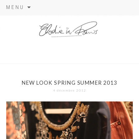
Aller
MENU
au
contenu
elodie in
paris
NEW LOOK SPRING SUMMER 2013
4 décembre 2012