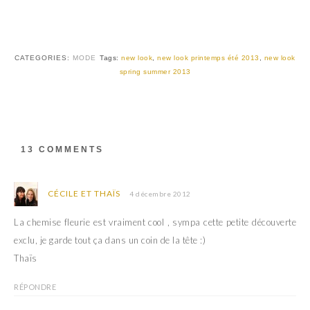
T
F
w
a
i
c
t
e
t
b
e
o
r
o
CATEGORIES:
MODE
Tags:
new look
,
new look printemps été 2013
,
new look
(
k
spring summer 2013
o
(
u
o
v
u
r
v
e
r
d
e
a
d
n
a
s
n
13 COMMENTS
u
s
n
u
e
n
n
e
o
n
CÉCILE ET THAÏS
4 décembre 2012
u
o
v
u
e
v
La chemise fleurie est vraiment cool , sympa cette petite découverte
l
e
l
l
exclu, je garde tout ça dans un coin de la tête :)
e
l
f
e
Thaïs
e
f
n
e
ê
n
RÉPONDRE
t
ê
r
t
e
r