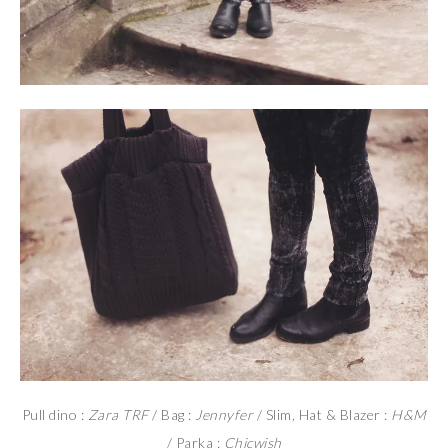
Pull dino :
Zara TRF
/ Bag :
Jennyfer
/ Slim, Hat & Blazer :
H&M
/ Parka :
Chicwish