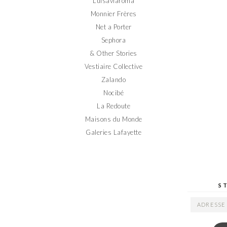
Luisaviaroma
Monnier Frères
Net a Porter
Sephora
& Other Stories
Vestiaire Collective
Zalando
Nocibé
La Redoute
Maisons du Monde
Galeries Lafayette
S
ADRESSE
EMAIL