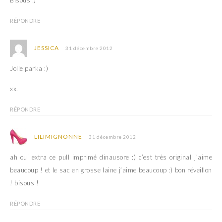
Bisous :)
RÉPONDRE
JESSICA
31 décembre 2012
Jolie parka :)
xx.
RÉPONDRE
LILIMIGNONNE
31 décembre 2012
ah oui extra ce pull imprimé dinausore :) c’est très original j’aime
beaucoup ! et le sac en grosse laine j’aime beaucoup :) bon réveillon
! bisous !
RÉPONDRE