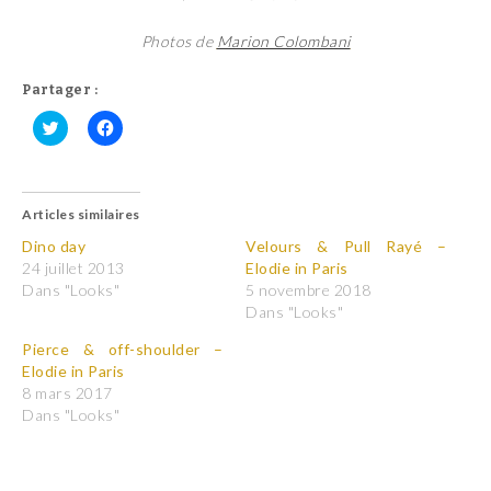
Photos de
Marion Colombani
Partager :
C
C
l
l
i
i
q
q
u
u
Articles similaires
e
e
z
z
p
p
Dino day
Velours & Pull Rayé –
o
o
24 juillet 2013
Elodie in Paris
u
u
r
r
Dans "Looks"
5 novembre 2018
p
p
Dans "Looks"
a
a
r
r
t
t
Pierce & off-shoulder –
a
a
Elodie in Paris
g
g
e
e
8 mars 2017
r
r
Dans "Looks"
s
s
u
u
r
r
T
F
w
a
i
c