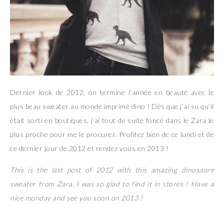
Dernier look de 2012, on termine l’année en beauté avec le
plus beau sweater au monde imprimé dino ! Dès que j’ai su qu’il
était sorti en boutiques, j’ai tout de suite foncé dans le Zara le
plus proche pour me le procurer. Profitez bien de ce lundi et de
ce dernier jour de 2012 et rendez vous en 2013 !
This is the last post of 2012 with this amazing dinosaure
sweater from Zara. I was so glad to find it in stores ! Have a
nice monday and see you soon on 2013 !