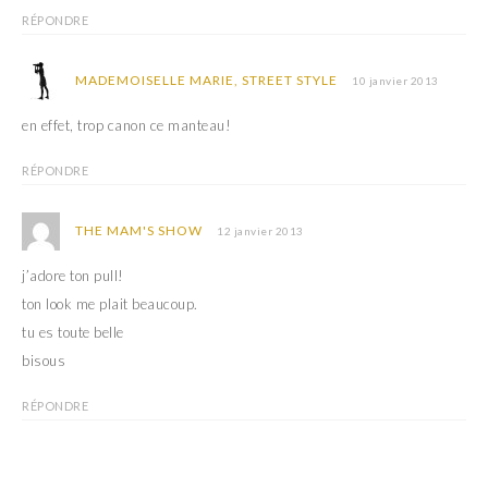
RÉPONDRE
MADEMOISELLE MARIE, STREET STYLE
10 janvier 2013
en effet, trop canon ce manteau!
RÉPONDRE
THE MAM'S SHOW
12 janvier 2013
j’adore ton pull!
ton look me plait beaucoup.
tu es toute belle
bisous
RÉPONDRE