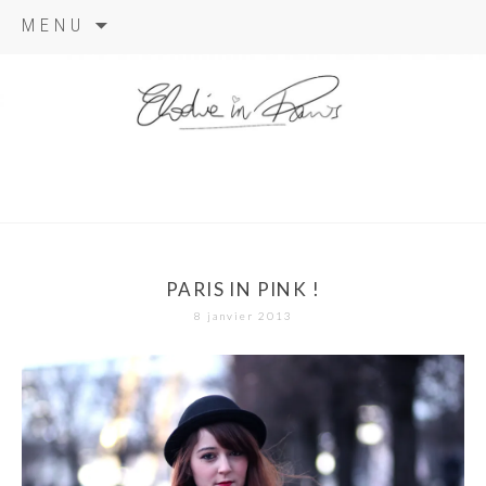
Aller
MENU
au
contenu
elodie in
paris
PARIS IN PINK !
8 janvier 2013