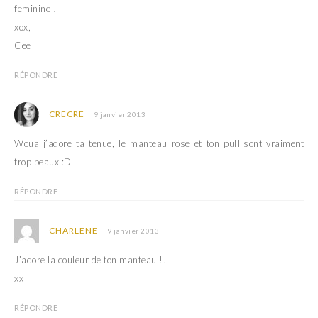
feminine !
xox,
Cee
RÉPONDRE
CRECRE
9 janvier 2013
Woua j’adore ta tenue, le manteau rose et ton pull sont vraiment
trop beaux :D
RÉPONDRE
CHARLENE
9 janvier 2013
J’adore la couleur de ton manteau !!
xx
RÉPONDRE