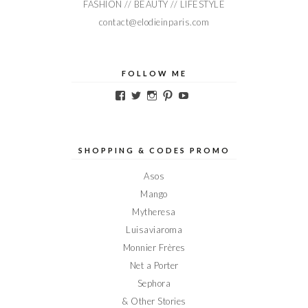
FASHION // BEAUTY // LIFESTYLE
contact@elodieinparis.com
FOLLOW ME
Voir
Voir
Voir
Voir
Voir
le
le
le
le
le
profil
profil
profil
profil
profil
de
de
de
de
de
Elodieinparis
Elodieinparis
Elodieinparis
Elodieinparis
Elodieinparis
sur
sur
sur
sur
sur
SHOPPING & CODES PROMO
Facebook
Twitter
Instagram
Pinterest
YouTube
Asos
Mango
Mytheresa
Luisaviaroma
Monnier Frères
Net a Porter
Sephora
& Other Stories