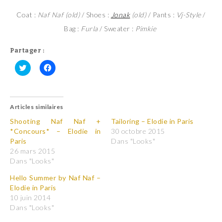
Coat :
Naf Naf (old)
/ Shoes :
Jonak
(old)
/ Pants :
Vj-Style
/
Bag :
Furla
/ Sweater :
Pimkie
Partager :
C
C
l
l
i
i
q
q
u
u
Articles similaires
e
e
z
z
p
p
Shooting Naf Naf +
Tailoring – Elodie in Paris
o
o
*Concours* – Elodie in
30 octobre 2015
u
u
r
r
Paris
Dans "Looks"
p
p
26 mars 2015
a
a
r
r
Dans "Looks"
t
t
a
a
Hello Summer by Naf Naf –
g
g
e
e
Elodie in Paris
r
r
10 juin 2014
s
s
u
u
Dans "Looks"
r
r
T
F