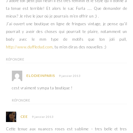
J’adore ton petit pull fleuri il est très féminin et le style qu’il donne à
)
ta tenue est terrible! Et alors le sac Furla ….. Que demander de
mieux? Je rêve le jour où je pourrais m’en offrir un ;) .
J’ai ouvert une boutique en ligne de fringues vintage, je pense qu’il
pourrait y avoir des choses qui pourrait te plaire, notamment un
body avec le mm type de motifs que ton joli pull,
http://www.duffledud.com
, tu m’en diras des nouvelles ;)
RÉPONDRE
ELODIEINPARIS
9 janvier 2013
cest vraiment sympa ta boutique !
RÉPONDRE
CEE
9 janvier 2013
Cette tenue aux nuances roses est sublime – tres belle et tres