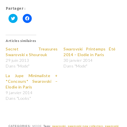
Partager :
C
C
l
l
i
i
q
q
u
u
Articles similaires
e
e
z
z
p
p
Secret Treasures
Swarovski Printemps Été
o
o
Swarovski x Shourouk
2014 – Elodie in Paris
u
u
r
r
29 juin 2013
30 janvier 2014
p
p
Dans "Mode"
Dans "Mode"
a
a
r
r
t
t
La Jupe Minimaliste +
a
a
*Concours* Swarovski –
g
g
e
e
Elodie in Paris
r
r
9 janvier 2014
s
s
u
u
Dans "Looks"
r
r
T
F
w
a
i
c
t
e
t
b
e
o
r
o
CATEGORIES:
MODE
Tags:
swarovski
,
swarovski new collection
,
swarovski