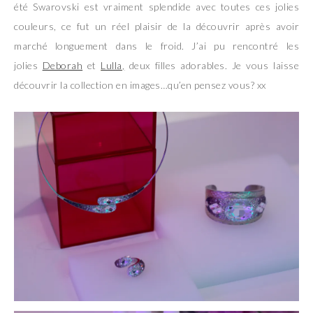
été Swarovski est vraiment splendide avec toutes ces jolies
couleurs, ce fut un réel plaisir de la découvrir après avoir
marché longuement dans le froid. J’ai pu rencontré les
jolies
Deborah
et
Lulla
,
deux filles adorables. Je vous laisse
découvrir la collection en images…qu’en pensez vous? xx