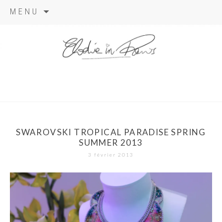
Aller
MENU
au
contenu
elodie in
paris
SWAROVSKI TROPICAL PARADISE SPRING
SUMMER 2013
3 février 2013