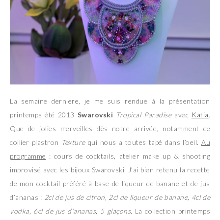
La semaine dernière, je me suis rendue à la présentation
printemps été 2013
Swarovski
Tropical Paradise
avec
Katia
.
Que de jolies merveilles dès notre arrivée, notamment ce
collier plastron
Texture
qui nous a toutes tapé dans l’oeil.
Au
programme
: cours de cocktails, atelier make up & shooting
improvisé avec les bijoux Swarovski. J’ai bien retenu la recette
de mon cocktail préféré à base de liqueur de banane et de jus
d’ananas :
2cl de jus de citron, 2cl de liqueur de banane, 4cl de
vodka, 6cl de jus d’ananas, 5 glaçons.
La collection printemps