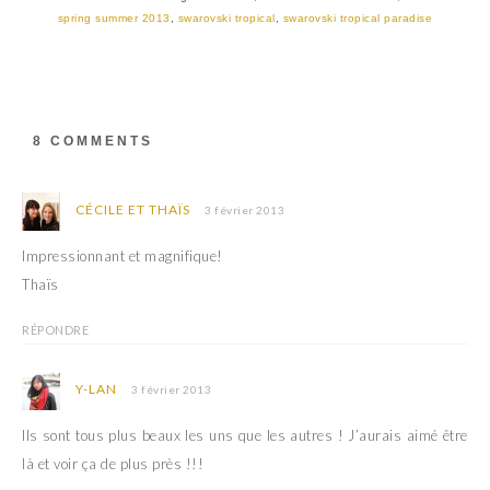
(
k
spring summer 2013
,
swarovski tropical
,
swarovski tropical paradise
o
(
u
o
v
u
r
v
e
r
d
e
a
d
n
a
s
n
8 COMMENTS
u
s
n
u
e
n
n
e
o
n
CÉCILE ET THAÏS
3 février 2013
u
o
v
u
e
v
Impressionnant et magnifique!
l
e
l
l
Thaïs
e
l
f
e
e
f
RÉPONDRE
n
e
ê
n
t
ê
r
t
Y-LAN
3 février 2013
e
r
)
e
)
Ils sont tous plus beaux les uns que les autres ! J’aurais aimé être
là et voir ça de plus près !!!