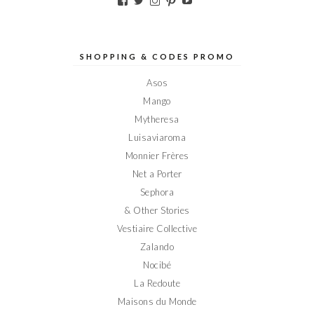
Voir
Voir
Voir
Voir
Voir
le
le
le
le
le
profil
profil
profil
profil
profil
de
de
de
de
de
Elodieinparis
Elodieinparis
Elodieinparis
Elodieinparis
Elodieinparis
sur
sur
sur
sur
sur
SHOPPING & CODES PROMO
Facebook
Twitter
Instagram
Pinterest
YouTube
Asos
Mango
Mytheresa
Luisaviaroma
Monnier Frères
Net a Porter
Sephora
& Other Stories
Vestiaire Collective
Zalando
Nocibé
La Redoute
Maisons du Monde