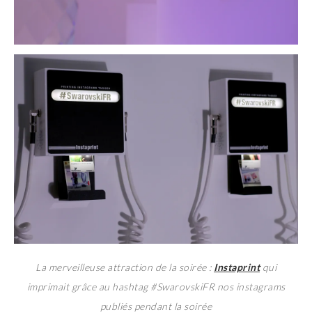
La merveilleuse attraction de la soirée :
Instaprint
qui
imprimait grâce au hashtag #SwarovskiFR nos instagrams
publiés pendant la soirée