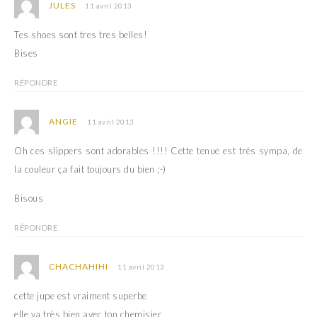
JULES
11 avril 2013
Tes shoes sont tres tres belles!
Bises
RÉPONDRE
ANGIE
11 avril 2013
Oh ces slippers sont adorables !!!! Cette tenue est très sympa, de
la couleur ça fait toujours du bien ;-)
Bisous
RÉPONDRE
CHACHAHIHI
11 avril 2013
cette jupe est vraiment superbe
elle va très bien avec ton chemisier