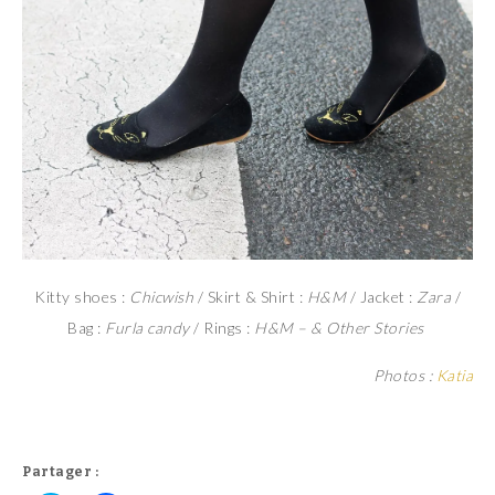
Kitty shoes :
Chicwish
/ Skirt & Shirt :
H&M
/ Jacket :
Zara
/
Bag :
Furla candy
/ Rings :
H&M – & Other Stories
Photos :
Katia
Partager :