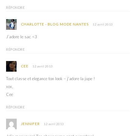
RÉPONDRE
CHARLOTTE - BLOG MODE NANTES
12 avril 2013
J’adore le sac <3
RÉPONDRE
CEE
12 avril 2013
Tout classe et elegance ton look – j’adore la jupe !
xox,
Cee
RÉPONDRE
JENNIFER
12 avril 2013