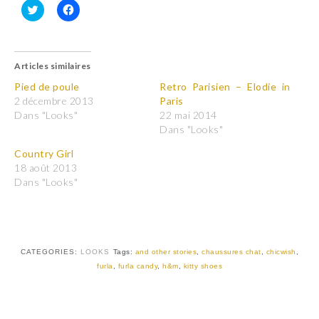
C
C
l
l
i
i
q
q
u
u
Articles similaires
e
e
z
z
p
p
Pied de poule
Retro Parisien – Elodie in
o
o
2 décembre 2013
Paris
u
u
r
r
Dans "Looks"
22 mai 2014
p
p
Dans "Looks"
a
a
r
r
t
t
Country Girl
a
a
18 août 2013
g
g
e
e
Dans "Looks"
r
r
s
s
u
u
r
r
T
F
w
a
i
c
t
e
CATEGORIES:
LOOKS
Tags:
and other stories
,
chaussures chat
,
chicwish
,
t
b
furla
,
furla candy
,
h&m
,
kitty shoes
e
o
r
o
(
k
o
(
u
o
v
u