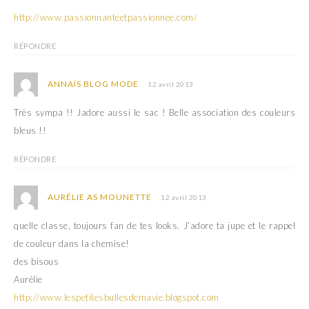
http://www.passionnanteetpassionnee.com/
RÉPONDRE
ANNAÏS BLOG MODE
12 avril 2013
Très sympa !! Jadore aussi le sac ! Belle association des couleurs
bleus !!
RÉPONDRE
AURÉLIE AS MOUNETTE
12 avril 2013
quelle classe, toujours fan de tes looks. J’adore ta jupe et le rappel
de couleur dans la chemise!
des bisous
Aurélie
http://www.lespetitesbullesdemavie.blogspot.com