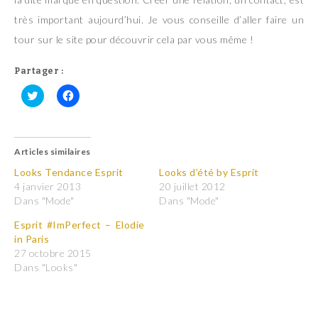
très important aujourd’hui. Je vous conseille d’aller faire un
tour sur le site pour découvrir cela par vous même !
Partager :
C
C
l
l
i
i
q
q
u
u
Articles similaires
e
e
z
z
p
p
Looks Tendance Esprit
Looks d’été by Esprit
o
o
4 janvier 2013
20 juillet 2012
u
u
r
r
Dans "Mode"
Dans "Mode"
p
p
a
a
Esprit #ImPerfect – Elodie
r
r
t
t
in Paris
a
a
27 octobre 2015
g
g
e
e
Dans "Looks"
r
r
s
s
u
u
r
r
T
F