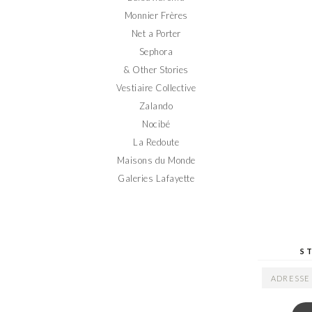
Monnier Frères
Net a Porter
Sephora
& Other Stories
Vestiaire Collective
Zalando
Nocibé
La Redoute
Maisons du Monde
Galeries Lafayette
S
ADRESSE
EMAIL