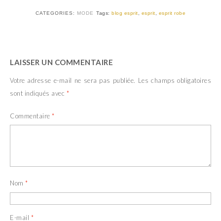
w
a
i
c
t
e
CATEGORIES:
MODE
Tags:
blog esprit
,
esprit
,
esprit robe
t
b
e
o
r
o
(
k
o
(
u
o
v
u
LAISSER UN COMMENTAIRE
r
v
e
r
d
e
Votre adresse e-mail ne sera pas publiée.
Les champs obligatoires
a
d
n
a
sont indiqués avec
*
s
n
u
s
n
u
e
n
Commentaire
*
n
e
o
n
u
o
v
u
e
v
l
e
l
l
e
l
f
e
e
f
Nom
*
n
e
ê
n
t
ê
r
t
e
r
E-mail
*
)
e