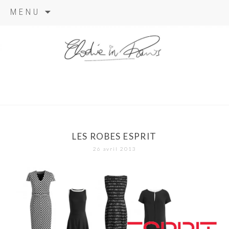
Aller
MENU
au
contenu
elodie in
paris
LES ROBES ESPRIT
26 avril 2013