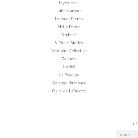
Mytheresa
Luisaviaroma
Monnier Frères
Net a Porter
Sephora
& Other Stories
Vestiaire Collective
Zalando
Nocibé
La Redoute
Maisons du Monde
Galeries Lafayette
S
ADRESSE