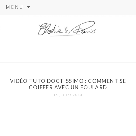
Aller
MENU
au
contenu
elodie in
paris
VIDÉO TUTO DOCTISSIMO : COMMENT SE
COIFFER AVEC UN FOULARD
15 juillet 2013