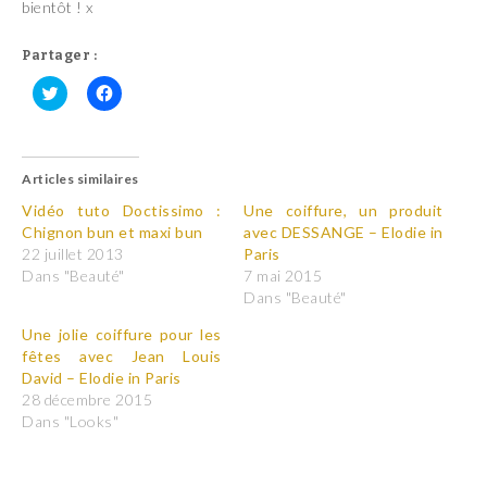
bientôt ! x
Partager :
C
C
l
l
i
i
q
q
u
u
Articles similaires
e
e
z
z
p
p
Vidéo tuto Doctissimo :
Une coiffure, un produit
o
o
Chignon bun et maxi bun
avec DESSANGE – Elodie in
u
u
r
r
22 juillet 2013
Paris
p
p
Dans "Beauté"
7 mai 2015
a
a
r
r
Dans "Beauté"
t
t
a
a
Une jolie coiffure pour les
g
g
e
e
fêtes avec Jean Louis
r
r
David – Elodie in Paris
s
s
u
u
28 décembre 2015
r
r
T
F
Dans "Looks"
w
a
i
c
t
e
t
b