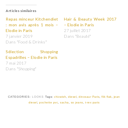
i
i
q
q
u
u
Articles similaires
e
e
z
z
p
p
Repas minceur Kitchendiet
Hair & Beauty Week 2017
o
o
: mon avis après 1 mois –
– Elodie in Paris
u
u
r
r
Elodie in Paris
27 juillet 2017
p
p
7 janvier 2019
Dans "Beauté"
a
a
r
r
Dans "Food & Drinks"
t
t
a
a
Sélection Shopping
g
g
e
e
Espadrilles – Elodie in Paris
r
r
7 mai 2017
s
s
u
u
Dans "Shopping"
r
r
T
F
w
a
i
c
t
e
t
b
e
o
r
o
CATEGORIES:
LOOKS
Tags:
chicwish
,
diesel
,
dinosaur Paris
,
flik flak
,
jean
(
k
diesel
,
pochette pvc
,
sacha
,
so jeans
,
t-rex paris
o
(
u
o
v
u
r
v
e
r
d
e
a
d