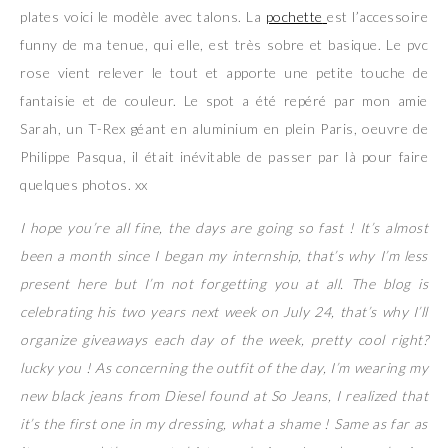
plates voici le modèle avec talons. La
pochette
est l’accessoire
funny de ma tenue, qui elle, est très sobre et basique. Le pvc
rose vient relever le tout et apporte une petite touche de
fantaisie et de couleur. Le spot a été repéré par mon amie
Sarah, un T-Rex géant en aluminium en plein Paris, oeuvre de
Philippe Pasqua, il était inévitable de passer par là pour faire
quelques photos. xx
I hope you’re all fine, the days are going so fast ! It’s almost
been a month since I began my internship, that’s why I’m less
present here but I’m not forgetting you at all. The blog is
celebrating his two years next week on July 24, that’s why I’ll
organize giveaways each day of the week, pretty cool right?
lucky you ! As concerning the outfit of the day, I’m wearing my
new black jeans from Diesel found at So Jeans, I realized that
it’s the first one in my dressing, what a shame ! Same as far as