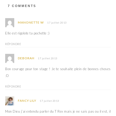
n
a
s
n
7 COMMENTS
u
s
n
u
e
n
n
e
o
n
MANONETTE W
17 juillet 2013
u
o
v
u
e
v
Elle est rigolote ta pochette :)
l
e
l
l
e
l
RÉPONDRE
f
e
e
f
n
e
ê
n
DEBORAH
17 juillet 2013
t
ê
r
t
e
r
Bon courage pour ton stage ! Je te souhaite plein de bonnes choses
)
e
)
:D
RÉPONDRE
FANCY LILY
17 juillet 2013
Mon Dieu j’ai entendu parler du T Rex mais je ne sais pas ou il est, il