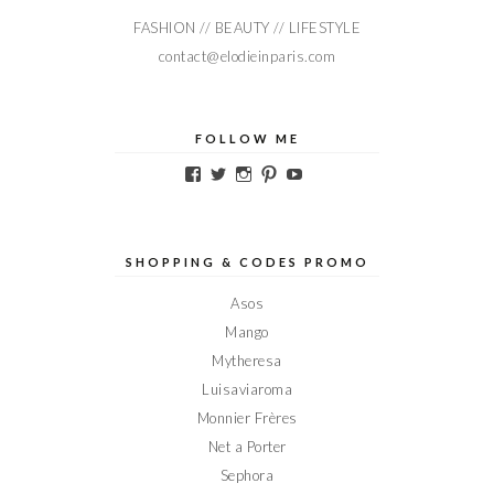
FASHION // BEAUTY // LIFESTYLE
contact@elodieinparis.com
FOLLOW ME
Voir
Voir
Voir
Voir
Voir
le
le
le
le
le
profil
profil
profil
profil
profil
de
de
de
de
de
Elodieinparis
Elodieinparis
Elodieinparis
Elodieinparis
Elodieinparis
sur
sur
sur
sur
sur
SHOPPING & CODES PROMO
Facebook
Twitter
Instagram
Pinterest
YouTube
Asos
Mango
Mytheresa
Luisaviaroma
Monnier Frères
Net a Porter
Sephora