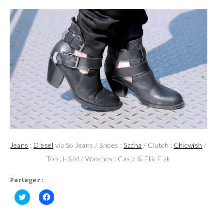
Jeans
:
Diesel
via So Jeans / Shoes :
Sacha
/ Clutch :
Chicwish
/
Top : H&M / Watches : Casio & Flik Flak
Partager :
C
C
l
l