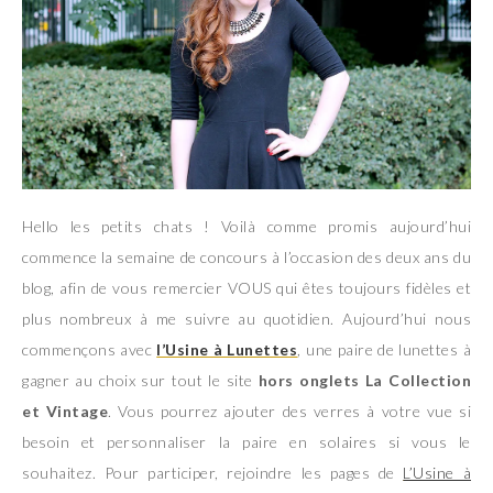
Hello les petits chats ! Voilà comme promis aujourd’hui
commence la semaine de concours à l’occasion des deux ans du
blog, afin de vous remercier VOUS qui êtes toujours fidèles et
plus nombreux à me suivre au quotidien. Aujourd’hui nous
commençons avec
l’Usine à Lunettes
, une paire de lunettes à
gagner au choix sur tout le site
hors onglets La Collection
et Vintage
. Vous pourrez ajouter des verres à votre vue si
besoin et personnaliser la paire en solaires si vous le
souhaitez. Pour participer, rejoindre les pages de
L’Usine à