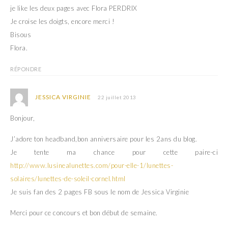
je like les deux pages avec Flora PERDRIX
Je croise les doigts, encore merci !
Bisous
Flora.
RÉPONDRE
JESSICA VIRGINIE
22 juillet 2013
Bonjour,
J’adore ton headband,bon anniversaire pour les 2ans du blog.
Je tente ma chance pour cette paire-ci
http://www.lusinealunettes.com/pour-elle-1/lunettes-
solaires/lunettes-de-soleil-cornel.html
Je suis fan des 2 pages FB sous le nom de Jessica Virginie
Merci pour ce concours et bon début de semaine.