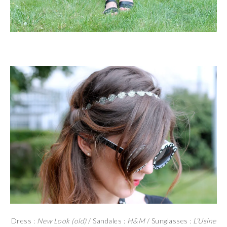
Dress :
New Look (old)
/ Sandales :
H&M
/ Sunglasses :
L’Usine