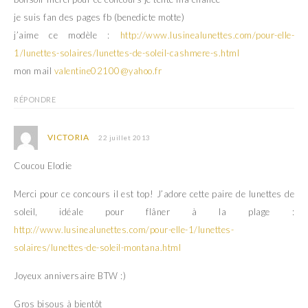
je suis fan des pages fb (benedicte motte)
j’aime ce modèle :
http://www.lusinealunettes.com/pour-elle-
1/lunettes-solaires/lunettes-de-soleil-cashmere-s.html
mon mail
valentine02100@yahoo.fr
RÉPONDRE
VICTORIA
22 juillet 2013
Coucou Elodie
Merci pour ce concours il est top! J’adore cette paire de lunettes de
soleil, idéale pour flâner à la plage :
http://www.lusinealunettes.com/pour-elle-1/lunettes-
solaires/lunettes-de-soleil-montana.html
Joyeux anniversaire BTW :)
Gros bisous à bientôt