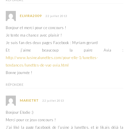
)
ELVIRA2009
22 juillet 2013
Bonjour et merci pour ce concours !
Je tente ma chance avec plaisir !
Je suis fan des deux pages Facebook : Myriam gerard
Et j’aime beaucoup la paire Avia :
http://www.lusinealunettes.com/pour-elle-1/lunettes-
tendances/lunettes-de-vue-avia.html
Bonne journée !
RÉPONDRE
MARIETRT
22 juillet 2013
Bonjour Elodie :)
Merci pour ce jeux concours !
J’ai liké la page facebook de l’usine à lunettes, et je likais déjà la