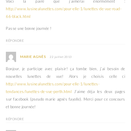
Voici la paire que j’aimerai énormément :
http://www.lusinealunettes.com/pour-elle-1/lunettes-de-vue-road-
66-black.html
Passe une bonne journée !
RÉPONDRE
MARIE AGNÈS
22 juillet 2013
Bonjour, je participe avec plaisir! ça tombe bien, j’ai besoin de
nouvelles lunettes de vue! Alors je choisis celle ci
http://www.lusinealunettes.com/pour-elle-1/lunettes-
tendances/lunettes-de-vue-perth.html
J’aime déja les deux pages
sur facebook (pseudo marie agnès fayolle). Merci pour ce concours
et bonne journée!
RÉPONDRE