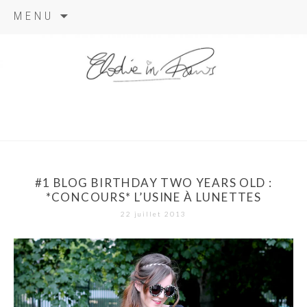
Aller
MENU
au
contenu
elodie in
paris
#1 BLOG BIRTHDAY TWO YEARS OLD :
*CONCOURS* L’USINE À LUNETTES
22 juillet 2013