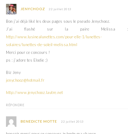
JENYCHOOZ
22 juillet 2013
Bon j’ai déjà liké les deux pages sous le pseudo Jenychooz.
J’ai flashé sur la paire Melissa :
http://www.lusinealunettes.com/pour-elle-1/lunettes-
solaires/lunettes-de-soleil-melissa.html
Merci pour ce concours !
ps : j’adore tes Elodie ;)
Biz Jeny
jenychooz@hotmail.fr
http://www.jenychooz.lautre.net
RÉPONDRE
BENEDICTE MOTTE
22 juillet 2013
bonsoir merci pour ce concours je tente ma chance