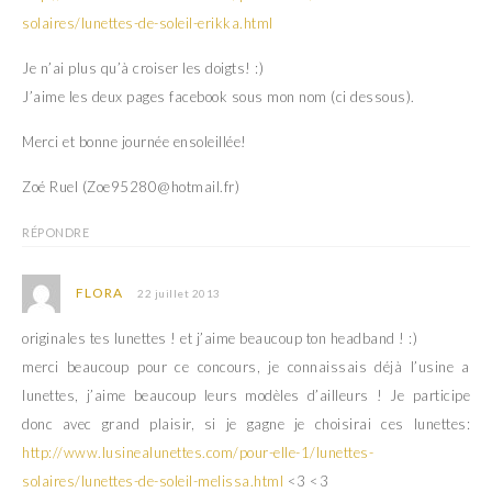
solaires/lunettes-de-soleil-erikka.html
Je n’ai plus qu’à croiser les doigts! :)
J’aime les deux pages facebook sous mon nom (ci dessous).
Merci et bonne journée ensoleillée!
Zoé Ruel (Zoe95280@hotmail.fr)
RÉPONDRE
FLORA
22 juillet 2013
originales tes lunettes ! et j’aime beaucoup ton headband ! :)
merci beaucoup pour ce concours, je connaissais déjà l’usine a
lunettes, j’aime beaucoup leurs modèles d’ailleurs ! Je participe
donc avec grand plaisir, si je gagne je choisirai ces lunettes:
http://www.lusinealunettes.com/pour-elle-1/lunettes-
solaires/lunettes-de-soleil-melissa.html
<3 <3