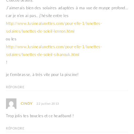
J’aimerais bien des solaires adaptées à ma vue de myope profond…
car je n’en ai pas.. j’hésite entre les
http://www.lusinealunettes.com/pour-elle-1/lunettes-
solaires/lunettes-de-soleil-lennon.html
ou les
http://www.lusinealunettes.com/pour-elle-1/lunettes-
solaires/lunettes-de-soleil-sihanouk.html
!
je t’embrasse, à très vite pour la piscine!
RÉPONDRE
CINDY
22 juillet 2013
Trop jolis tes boucles et ce headband !
RÉPONDRE