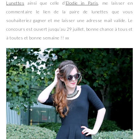
Lunettes
ainsi que celle d’
Elodie in Paris
, me laisser en
commentaire le lien de la paire de lunettes que vous
souhaiteriez gagner et me laisser une adresse mail valide. Le
concours est ouvert jusqu’au 29 juillet, bonne chance à tous et
à toutes et bonne semaine !! xx