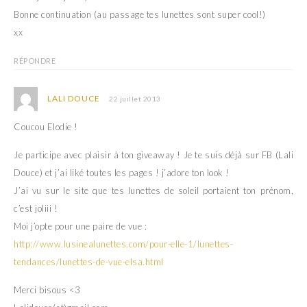
Bonne continuation (au passage tes lunettes sont super cool!)
xx
RÉPONDRE
LALI DOUCE
22 juillet 2013
Coucou Elodie !
Je participe avec plaisir à ton giveaway ! Je te suis déjà sur FB (Lali
Douce) et j’ai liké toutes les pages ! j’adore ton look !
J’ai vu sur le site que tes lunettes de soleil portaient ton prénom,
c’est joliii !
Moi j’opte pour une paire de vue :
http://www.lusinealunettes.com/pour-elle-1/lunettes-
tendances/lunettes-de-vue-elsa.html
Merci bisous <3