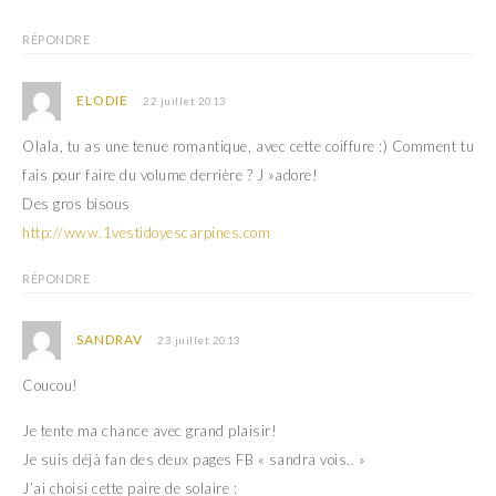
RÉPONDRE
ELODIE
22 juillet 2013
Olala, tu as une tenue romantique, avec cette coiffure :) Comment tu
fais pour faire du volume derrière ? J »adore!
Des gros bisous
http://www.1vestidoyescarpines.com
RÉPONDRE
SANDRAV
23 juillet 2013
Coucou!
Je tente ma chance avec grand plaisir!
Je suis déjà fan des deux pages FB « sandra vois.. »
J’ai choisi cette paire de solaire :