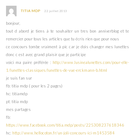
TITIA MDP
22 juillet 2013
bonjour,
tout d abord je tiens à te souhaiter un tres bon anniverblog et te
remercier pour tous les articles que tu écris rien que pour nous
ce concours tombe vraiment à pic car je dois changer mes lunettes
donc c est avec grand plaisir que je participe
voici ma paire préférée :
http://www.lusinealunettes.com/pour-elle-
1/lunettes-classiques/lunettes-de-vue-erckmann-b.html
je suis fan sur
fb: titia mdp ( pour les 2 pages)
hc: titiamdp
pt: titia mdp
mes partages
fb:
https://www.facebook.com/titia.mdp/posts/225308237618346
hc:
http://www.hellocoton.fr/un-joli-concours-ici-m1453584