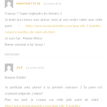
MANONETTE W
22 juillet 2013
Coucou !! Super originales les tiennes :)
Je tente ma chance avec plaisir, mais je vais rester sobre avec cette
paire :
http://www.lusinealunettes.com/pour-elle-1/lunettes-
solaires/lunettes-de-soleil-ufo.html
Je suis fan : Manon Weiss
Bonne semaine à toi, bisou !
RÉPONDRE
ZOÉ
22 juillet 2013
Bonjour Elodie!
Je participe avec plaisir à ce premier concours :) Ta paire est
vraiment originale, j’adore!
Pour ma part, je craque sur cette jolie paire de soleil :
http://www.lusinealunettes.com/pour-elle-1/lunettes-