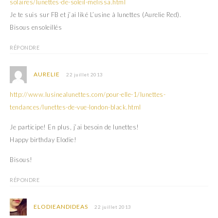
solaires/lunettes-de-soleil-melissa.html
Je te suis sur FB et j’ai liké L’usine à lunettes (Aurelie Red).
Bisous ensoleillés
RÉPONDRE
AURELIE
22 juillet 2013
http://www.lusinealunettes.com/pour-elle-1/lunettes-
tendances/lunettes-de-vue-london-black.html
Je participe! En plus, j’ai besoin de lunettes!
Happy birthday Elodie!
Bisous!
RÉPONDRE
ELODIEANDIDEAS
22 juillet 2013