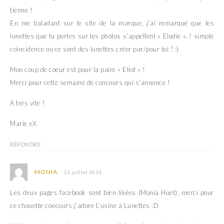
tienne !
En me baladant sur le site de la marque, j’ai remarqué que les
lunettes que tu portes sur les photos s’appellent « Elodie »..! simple
coïncidence ou ce sont des lunettes créer par/pour toi ? :)
Mon coup de coeur est pour la paire « Eliot » !
Merci pour cette semaine de concours qui s’annonce !
A très vite !
Marie xX
RÉPONDRE
MONIA
22 juillet 2013
Les deux pages facebook sont bien likées (Monia Huet), merci pour
ce chouette concours j’adore L’usine à Lunettes :D