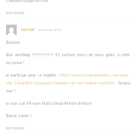
Lalidouce(at)gmail.com
RÉPONDRE
ISHTAR
22 juillet 2013
Bonjour,
Bon anniblog !!!!!!!!!!!!! Et surtout merci de nous gâter à cette
occasion !
je participe pour ce modèle :
http://www.lusinealunettes.com/pour-
elle-1/lunettes-classiques/lunettes-de-vue-hudson-red.html
. Sympa
non ?
je suis sur FB sous Naïra Sioud-Martin (Ishtar)
Bonne soirée !
RÉPONDRE