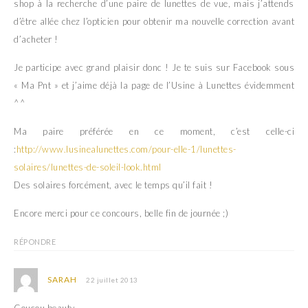
shop à la recherche d’une paire de lunettes de vue, mais j’attends
d’être allée chez l’opticien pour obtenir ma nouvelle correction avant
d’acheter !
Je participe avec grand plaisir donc ! Je te suis sur Facebook sous
« Ma Pnt » et j’aime déjà la page de l’Usine à Lunettes évidemment
^^
Ma paire préférée en ce moment, c’est celle-ci
:
http://www.lusinealunettes.com/pour-elle-1/lunettes-
solaires/lunettes-de-soleil-look.html
Des solaires forcément, avec le temps qu’il fait !
Encore merci pour ce concours, belle fin de journée ;)
RÉPONDRE
SARAH
22 juillet 2013
Coucou beauty,