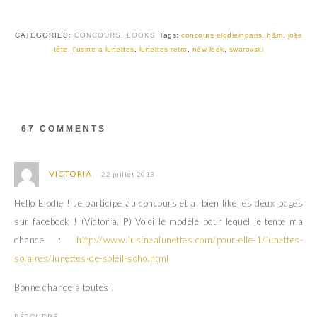
w
a
i
c
t
e
t
b
CATEGORIES:
CONCOURS
,
LOOKS
Tags:
concours elodieinparis
,
h&m
,
jolie
e
o
r
o
tête
,
l'usine a lunettes
,
lunettes retro
,
new look
,
swarovski
(
k
o
(
u
o
v
u
r
v
e
r
d
e
a
d
67 COMMENTS
n
a
s
n
u
s
n
u
e
n
VICTORIA
22 juillet 2013
n
e
o
n
u
o
Hello Elodie ! Je participe au concours et ai bien liké les deux pages
v
u
e
v
sur facebook ! (Victoria. P) Voici le modèle pour lequel je tente ma
l
e
l
l
chance :
http://www.lusinealunettes.com/pour-elle-1/lunettes-
e
l
f
e
solaires/lunettes-de-soleil-soho.html
e
f
n
e
ê
n
Bonne chance à toutes !
t
ê
r
t
e
r
)
e
RÉPONDRE