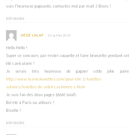
suis l’heureuse gagnante, contactes moi par mail :) Bises !
RÉPONDRE
DÉDÉ LALAF
22 juillet 2013
Hello Hello !
Super ce concours par rester coquette et faire bronzette pendant cet
été caniculaire !
Je serais très heureuse de gagner cette jolie paire
http://www.lusinealunettes.com/pour-elle-1/lunettes-
solaires/lunettes-de-soleil-cashmere-s.html
Je suis fan des deux pages (dédé lalaf).
Bel été à Paris ou ailleurs !
Bisette !
RÉPONDRE