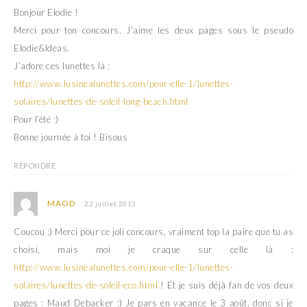
Bonjour Elodie !
Merci pour ton concours. J’aime les deux pages sous le pseudo
Elodie&Ideas.
J’adore ces lunettes là :
http://www.lusinealunettes.com/pour-elle-1/lunettes-
solaires/lunettes-de-soleil-long-beach.html
Pour l’été :)
Bonne journée à toi ! Bisous
RÉPONDRE
MAOD
22 juillet 2013
Coucou :) Merci pour ce joli concours, vraiment top la paire que tu as
choisi, mais moi je craque sur celle là :
http://www.lusinealunettes.com/pour-elle-1/lunettes-
solaires/lunettes-de-soleil-eco.html
! Et je suis déjà fan de vos deux
pages : Maud Debacker :) Je pars en vacance le 3 août, donc si je