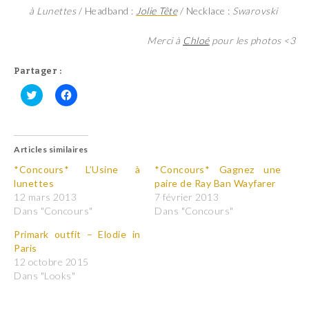
à Lunettes
/ Headband :
Jolie Tête
/ Necklace :
Swarovski
Merci à
Chloé
pour les photos <3
Partager :
C
C
l
l
i
i
q
q
u
u
Articles similaires
e
e
z
z
p
p
*Concours* L’Usine à
*Concours* Gagnez une
o
o
lunettes
paire de Ray Ban Wayfarer
u
u
r
r
12 mars 2013
7 février 2013
p
p
Dans "Concours"
Dans "Concours"
a
a
r
r
t
t
Primark outfit – Elodie in
a
a
Paris
g
g
e
e
12 octobre 2015
r
r
Dans "Looks"
s
s
u
u
r
r
T
F