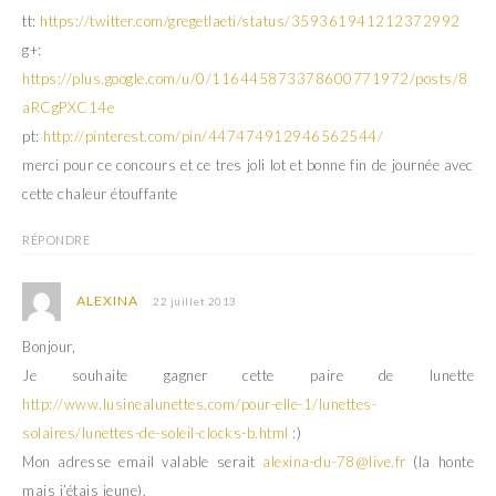
tt:
https://twitter.com/gregetlaeti/status/359361941212372992
g+:
https://plus.google.com/u/0/116445873378600771972/posts/8
aRCgPXC14e
pt:
http://pinterest.com/pin/447474912946562544/
merci pour ce concours et ce tres joli lot et bonne fin de journée avec
cette chaleur étouffante
RÉPONDRE
ALEXINA
22 juillet 2013
Bonjour,
Je souhaite gagner cette paire de lunette
http://www.lusinealunettes.com/pour-elle-1/lunettes-
solaires/lunettes-de-soleil-clocks-b.html
:)
Mon adresse email valable serait
alexina-du-78@live.fr
(la honte
mais j’étais jeune).