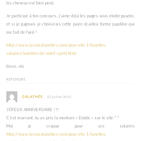
les cheveux est bien posé.
Je participe à ton concours, j’aime déjà les pages sous elodie gaudin,
et si je gagnais je choisirais cette paire écailleà forme papillon qui
me fait de l’oeil !
http://www.lusinealunettes.com/pour-elle-1/lunettes-
solaires/lunettes-de-soleil-spirit.html
bises, elo
RÉPONDRE
GALATHÉE
22 juillet 2013
JOYEUX ANNIVERSAIRE !!!
C’est marrant, tu as pris la monture « Elodie » sur le site ^^
Moi je craque pour ces solaires
http://www.lusinealunettes.com/pour-elle-1/lunettes-