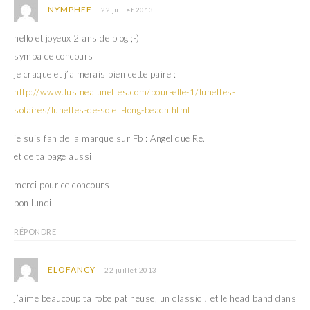
NYMPHEE
22 juillet 2013
hello et joyeux 2 ans de blog ;-)
sympa ce concours
je craque et j’aimerais bien cette paire :
http://www.lusinealunettes.com/pour-elle-1/lunettes-
solaires/lunettes-de-soleil-long-beach.html
je suis fan de la marque sur Fb : Angelique Re.
et de ta page aussi
merci pour ce concours
bon lundi
RÉPONDRE
ELOFANCY
22 juillet 2013
j’aime beaucoup ta robe patineuse, un classic ! et le head band dans