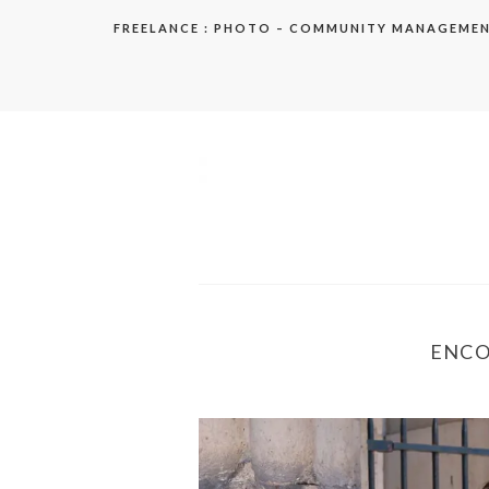
Aller
FREELANCE : PHOTO – COMMUNITY MANAGEME
au
contenu
elodie
ENCO