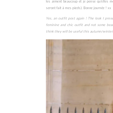
les aiment beaucoup et je pense qu’elles m
seront fait à mes pieds). Bonne journée ! xx
Yes, an outfit post again ! The look I pres
feminine and chic outfit and not some beau
think they will be useful this autumn/winter.