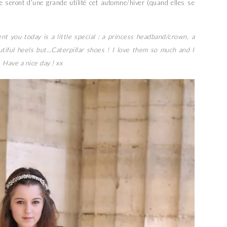
e seront d’une grande utilité cet automne/hiver (quand elles se
ent you today is a little special : a princess headband/crown, a
tiful heels but…Caterpillar shoes ! I love them so much and I
 Have a nice day ! xx