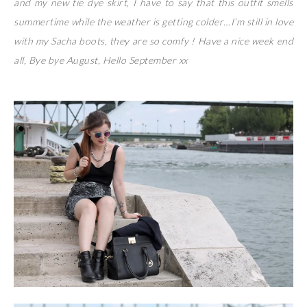
and my new tie dye skirt, I have to say that this outfit smells
summertime while the weather is getting colder…I’m still in love
with my Sacha boots, they are so comfy ! Have a nice week end
all, Bye bye August, Hello September xx