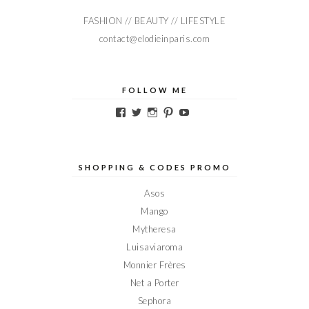
FASHION // BEAUTY // LIFESTYLE
contact@elodieinparis.com
FOLLOW ME
Voir
Voir
Voir
Voir
Voir
le
le
le
le
le
profil
profil
profil
profil
profil
de
de
de
de
de
Elodieinparis
Elodieinparis
Elodieinparis
Elodieinparis
Elodieinparis
sur
sur
sur
sur
sur
SHOPPING & CODES PROMO
Facebook
Twitter
Instagram
Pinterest
YouTube
Asos
Mango
Mytheresa
Luisaviaroma
Monnier Frères
Net a Porter
Sephora