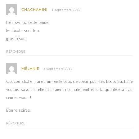
CHACHAHIHI
1 septembre 2013
très sympa cette tenue
les boots sont top
gros bisous
RÉPONDRE
MÉLANIE
5 septembre 2013
Coucou Elodie, j’ai eu un réelle coup de coeur pour tes boots Sacha je
voulais savoir si elles taillaient normalement et si la qualité était au
rendez-vous !
Bonne soirée.
RÉPONDRE