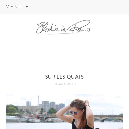
Aller
MENU
au
contenu
elodie in
paris
SUR LES QUAIS
30 août 2013