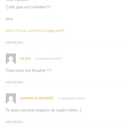
Cette jupe est a tomber!!!
bise
http://fraise-and-dress.blogspot.fr
RÉPONDRE
LILOU
1 septembre 2013
Trop canon ma Keupine !!!
RÉPONDRE
GARANCE DÉSIRÉE
1 septembre 2013
Tu nous concocte toujours de supers looks :)
RÉPONDRE