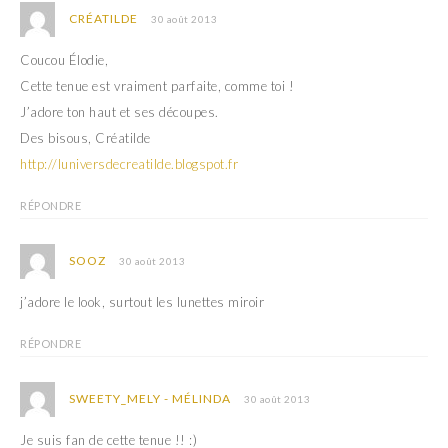
CRÉATILDE
30 août 2013
Coucou Élodie,
Cette tenue est vraiment parfaite, comme toi !
J’adore ton haut et ses découpes.
Des bisous, Créatilde
http://luniversdecreatilde.blogspot.fr
RÉPONDRE
SOOZ
30 août 2013
j’adore le look, surtout les lunettes miroir
RÉPONDRE
SWEETY_MELY - MÉLINDA
30 août 2013
Je suis fan de cette tenue !! :)