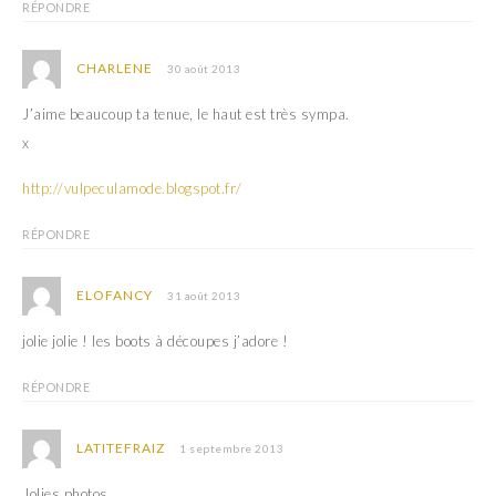
RÉPONDRE
CHARLENE
30 août 2013
J’aime beaucoup ta tenue, le haut est très sympa.
x
http://vulpeculamode.blogspot.fr/
RÉPONDRE
ELOFANCY
31 août 2013
jolie jolie ! les boots à découpes j’adore !
RÉPONDRE
LATITEFRAIZ
1 septembre 2013
Jolies photos.