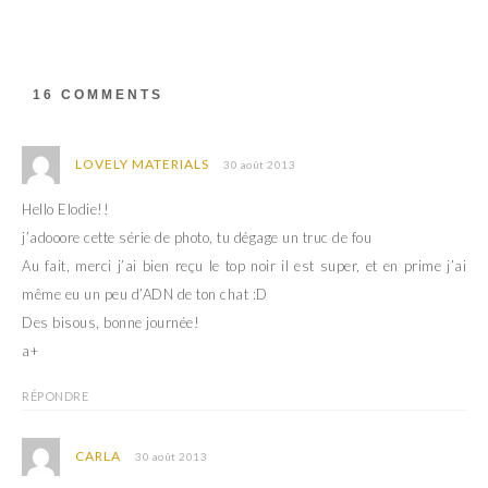
e
o
r
o
(
k
o
(
u
o
v
u
r
v
16 COMMENTS
e
r
d
e
a
d
n
a
s
n
LOVELY MATERIALS
30 août 2013
u
s
n
u
e
n
Hello Elodie!!
n
e
o
n
j’adooore cette série de photo, tu dégage un truc de fou
u
o
v
u
Au fait, merci j’ai bien reçu le top noir il est super, et en prime j’ai
e
v
l
e
même eu un peu d’ADN de ton chat :D
l
l
e
l
Des bisous, bonne journée!
f
e
e
f
a+
n
e
ê
n
t
ê
r
t
RÉPONDRE
e
r
)
e
)
CARLA
30 août 2013