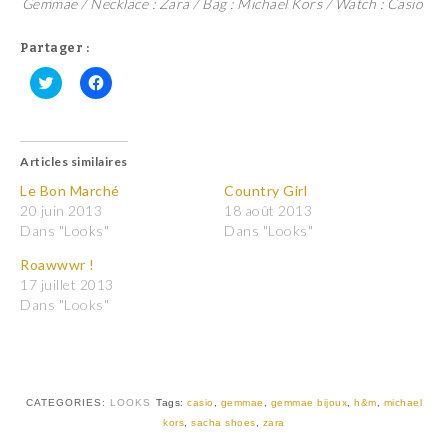
Gemmae / Necklace : Zara / Bag : Michael Kors / Watch : Casio
Partager :
C
C
l
l
i
i
q
q
u
u
Articles similaires
e
e
z
z
p
p
Le Bon Marché
Country Girl
o
o
20 juin 2013
18 août 2013
u
u
r
r
Dans "Looks"
Dans "Looks"
p
p
a
a
Roawwwr !
r
r
t
t
17 juillet 2013
a
a
Dans "Looks"
g
g
e
e
r
r
s
s
u
u
r
r
T
F
w
a
CATEGORIES:
LOOKS
Tags:
casio
,
gemmae
,
gemmae bijoux
,
h&m
,
michael
i
c
t
e
kors
,
sacha shoes
,
zara
t
b