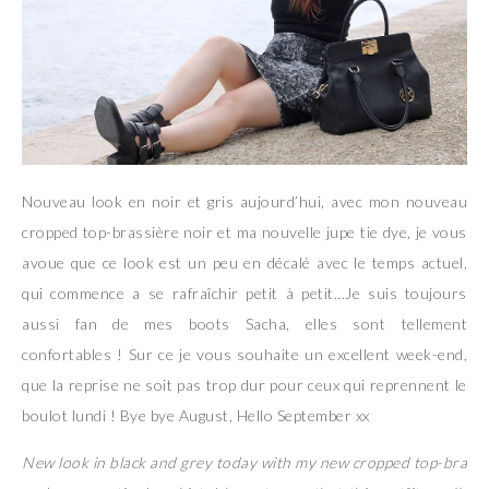
Nouveau look en noir et gris aujourd’hui, avec mon nouveau
cropped top-brassière noir et ma nouvelle jupe tie dye, je vous
avoue que ce look est un peu en décalé avec le temps actuel,
qui commence a se rafraîchir petit à petit…Je suis toujours
aussi fan de mes boots Sacha, elles sont tellement
confortables ! Sur ce je vous souhaite un excellent week-end,
que la reprise ne soit pas trop dur pour ceux qui reprennent le
boulot lundi ! Bye bye August, Hello September xx
New look in black and grey today with my new cropped top-bra