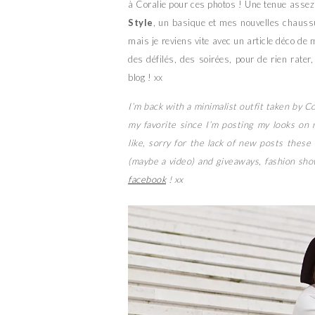
à Coralie pour ces photos ! Une tenue asse
Style
, un basique et mes nouvelles chaus
mais je reviens vite avec un article déco de
des défilés, des soirées, pour de rien rate
blog ! xx
I’m back with a minimalist outfit taken by C
my favorite since I’m posting my looks o
like, sorry for the lack of new posts thes
(maybe a video) and giveaways, fashion sho
facebook
! xx