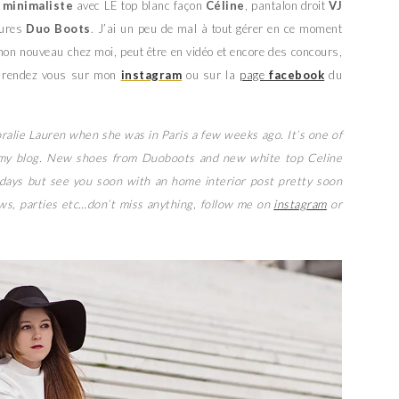
z
minimaliste
avec LE top blanc façon
Céline
, pantalon droit
VJ
sures
Duo Boots
. J’ai un peu de mal à tout gérer en ce moment
 mon nouveau chez moi, peut être en vidéo et encore des concours,
r, rendez vous sur mon
instagram
ou sur la
page
facebook
du
oralie Lauren when she was in Paris a few weeks ago. It’s one of
n my blog. New shoes from Duoboots and new white top Celine
e days but see you soon with an home interior post pretty soon
ws, parties etc…don’t miss anything, follow me on
instagram
or