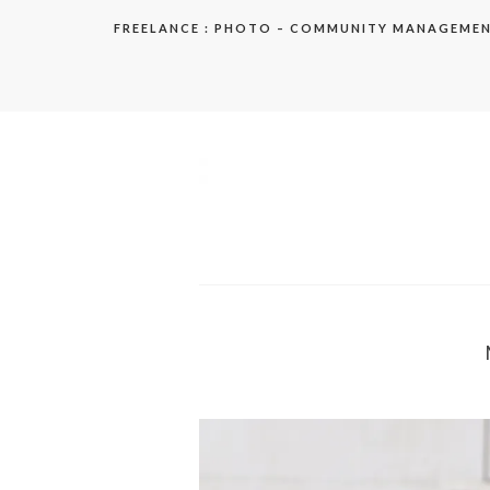
Aller
FREELANCE : PHOTO – COMMUNITY MANAGEME
au
contenu
elodie