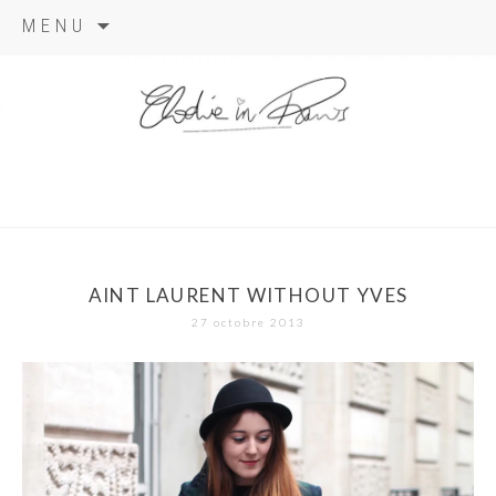
Aller
MENU
au
contenu
elodie in
paris
AINT LAURENT WITHOUT YVES
27 octobre 2013