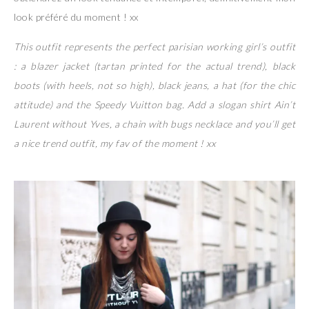
look préféré du moment ! xx
This outfit represents the perfect parisian working girl’s outfit
: a blazer jacket (tartan printed for the actual trend), black
boots (with heels, not so high), black jeans, a hat (for the chic
attitude) and the Speedy Vuitton bag. Add a slogan shirt Ain’t
Laurent without Yves, a chain with bugs necklace and you’ll get
a nice trend outfit, my fav of the moment ! xx