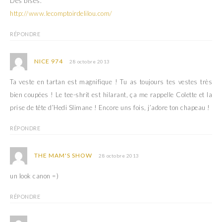
Des bises.
http://www.lecomptoirdelilou.com/
RÉPONDRE
NICE 974
28 octobre 2013
Ta veste en tartan est magnifique ! Tu as toujours tes vestes très
bien coupées ! Le tee-shrit est hilarant, ça me rappelle Colette et la
prise de tête d’Hedi Slimane ! Encore uns fois, j’adore ton chapeau !
RÉPONDRE
THE MAM'S SHOW
28 octobre 2013
un look canon =)
RÉPONDRE