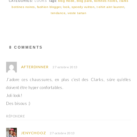
t
e
CATEGORIES:
LOOKS
Tags:
blog mode
,
blog paris
,
bottines noires
,
clarks
t
b
bottines noires
,
fashion blogger
,
look
,
speedy vuitton
,
t-shirt aint laurent
,
e
o
r
o
tendance
,
veste tartan
(
k
o
(
u
o
v
u
r
v
e
r
d
e
a
d
8 COMMENTS
n
a
s
n
u
s
n
u
e
n
AFTERDINNER
27 octobre 2013
n
e
o
n
u
o
J’adore ces chaussures, en plus c’est des Clarks, sûre qu’elles
v
u
e
v
doivent être hyper confortables.
l
e
l
l
Joli look!
e
l
f
e
Des bisous :)
e
f
n
e
ê
n
t
ê
RÉPONDRE
r
t
e
r
)
e
)
JENYCHOOZ
27 octobre 2013