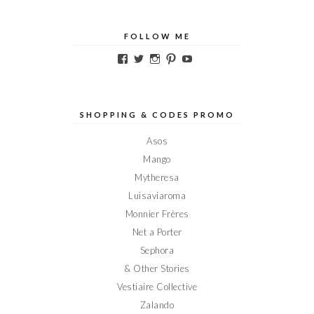
FOLLOW ME
Voir
Voir
Voir
Voir
Voir
le
le
le
le
le
profil
profil
profil
profil
profil
de
de
de
de
de
Elodieinparis
Elodieinparis
Elodieinparis
Elodieinparis
Elodieinparis
sur
sur
sur
sur
sur
SHOPPING & CODES PROMO
Facebook
Twitter
Instagram
Pinterest
YouTube
Asos
Mango
Mytheresa
Luisaviaroma
Monnier Frères
Net a Porter
Sephora
& Other Stories
Vestiaire Collective
Zalando