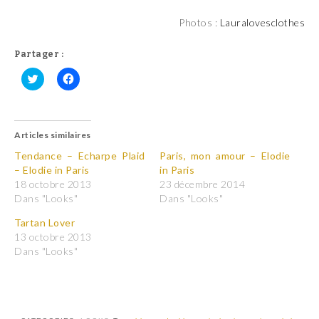
Photos :
Lauralovesclothes
Partager :
C
C
l
l
i
i
q
q
u
u
Articles similaires
e
e
z
z
p
p
Tendance – Echarpe Plaid
Paris, mon amour – Elodie
o
o
– Elodie in Paris
in Paris
u
u
r
r
18 octobre 2013
23 décembre 2014
p
p
Dans "Looks"
Dans "Looks"
a
a
r
r
t
t
Tartan Lover
a
a
13 octobre 2013
g
g
e
e
Dans "Looks"
r
r
s
s
u
u
r
r
T
F
w
a
i
c