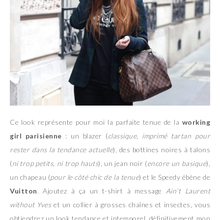
Ce look représente pour moi la parfaite tenue de la
working
girl parisienne
: un blazer (
classique, imprimé tartan pour
rester dans la tendance actuelle
), des bottines noires à talons
(
ni trop petits, ni trop hauts
), un jean noir (
encore un basique
),
un chapeau (
pour le côté chic de la tenue
) et le Speedy ébène de
Vuitton
. Ajoutez à ça un t-shirt à message
Ain’t Laurent
without Yves
et un collier à grosses chaînes et insectes, vous
obtiendrez un look tendance et intemporel, définitivement mon