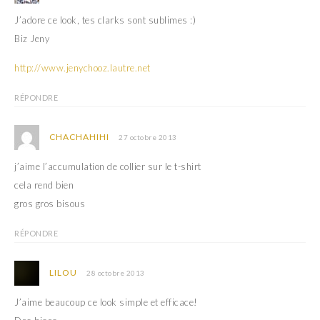
J’adore ce look, tes clarks sont sublimes :)
Biz Jeny
http://www.jenychooz.lautre.net
RÉPONDRE
CHACHAHIHI
27 octobre 2013
j’aime l’accumulation de collier sur le t-shirt
cela rend bien
gros gros bisous
RÉPONDRE
LILOU
28 octobre 2013
J’aime beaucoup ce look simple et efficace!