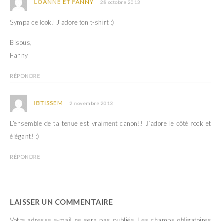
LOANNE ET FANNY
28 octobre 2013
Sympa ce look! J’adore ton t-shirt :)
Bisous,
Fanny
RÉPONDRE
IBTISSEM
2 novembre 2013
L’ensemble de ta tenue est vraiment canon!! J’adore le côté rock et
élégant! :)
RÉPONDRE
LAISSER UN COMMENTAIRE
Votre adresse e-mail ne sera pas publiée.
Les champs obligatoires