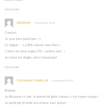
RÉPONDRE
SANDRAV
5 décembre 2013
Coucou!
Je veux bien participer =)
Le slogan : « La fête comme vous êtes ».
J’aime vos deux pages FB « sandra vois.. »
Je croise les doigts, merci beaucoup!
RÉPONDRE
TOUSSAINT ISABELLE
5 décembre 2013
Bonjour,
Je découvre ce site, vraiment de jolies choses, c’est super sympa !
Je participe et tente ma chance avec plaisir.