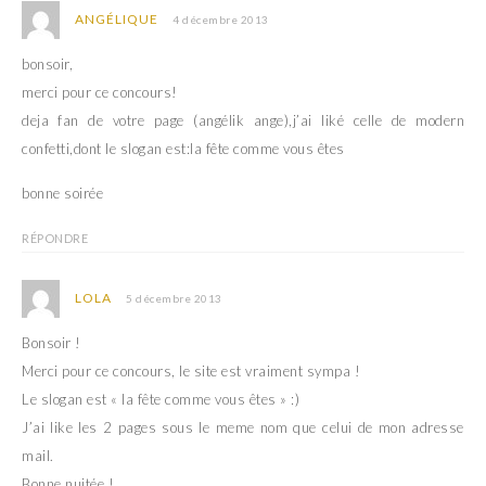
ANGÉLIQUE
4 décembre 2013
bonsoir,
merci pour ce concours!
deja fan de votre page (angélik ange),j’ai liké celle de modern
confetti,dont le slogan est:la fête comme vous êtes
bonne soirée
RÉPONDRE
LOLA
5 décembre 2013
Bonsoir !
Merci pour ce concours, le site est vraiment sympa !
Le slogan est « la fête comme vous êtes » :)
J’ai like les 2 pages sous le meme nom que celui de mon adresse
mail.
Bonne nuitée !