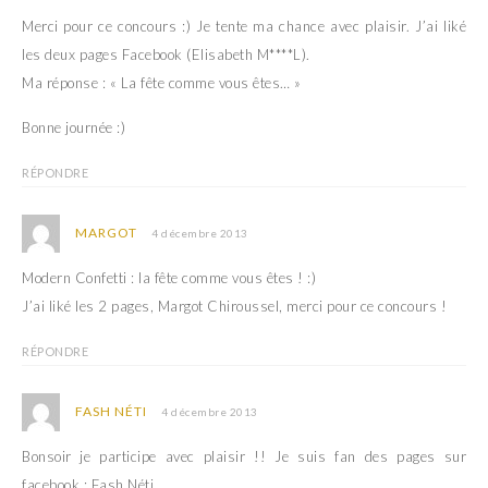
Merci pour ce concours :) Je tente ma chance avec plaisir. J’ai liké
les deux pages Facebook (Elisabeth M****L).
Ma réponse : « La fête comme vous êtes… »
Bonne journée :)
RÉPONDRE
MARGOT
4 décembre 2013
Modern Confetti : la fête comme vous êtes ! :)
J’ai liké les 2 pages, Margot Chiroussel, merci pour ce concours !
RÉPONDRE
FASH NÉTI
4 décembre 2013
Bonsoir je participe avec plaisir !! Je suis fan des pages sur
facebook : Fash Néti