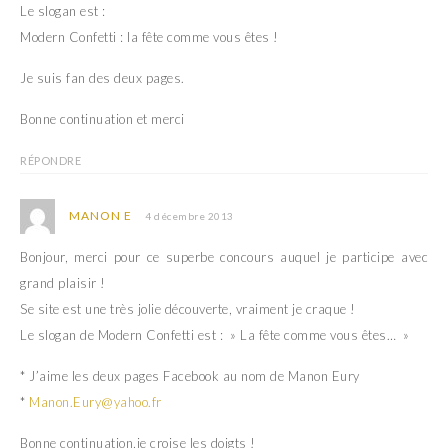
e
r
Le slogan est :
)
e
)
Modern Confetti : la fête comme vous êtes !
Je suis fan des deux pages.
Bonne continuation et merci
RÉPONDRE
MANON E
4 décembre 2013
Bonjour, merci pour ce superbe concours auquel je participe avec
grand plaisir !
Se site est une très jolie découverte, vraiment je craque !
Le slogan de Modern Confetti est : » La fête comme vous êtes… »
* J’aime les deux pages Facebook au nom de Manon Eury
*
Manon.Eury@yahoo.fr
Bonne continuation,je croise les doigts !