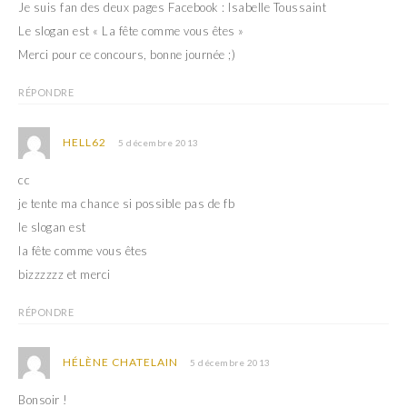
Je suis fan des deux pages Facebook : Isabelle Toussaint
Le slogan est « La fête comme vous êtes »
Merci pour ce concours, bonne journée ;)
RÉPONDRE
HELL62
5 décembre 2013
cc
je tente ma chance si possible pas de fb
le slogan est
la fête comme vous êtes
bizzzzzz et merci
RÉPONDRE
HÉLÈNE CHATELAIN
5 décembre 2013
Bonsoir !