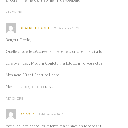
Encore mille mercis!! Bonne fin de weekend!
RÉPONDRE
BEATRICE LABBE
9 décembre 2013
Bonjour Elodie,
Quelle chouette découverte que cette boutique, merci à toi !
Le slogan est : Modern Confetti : la fête comme vous êtes !
Mon nom FB est Beatrice Labbe
Merci pour ce joli concours !
RÉPONDRE
DAKOTA
9 décembre 2013
merci pour ce concours je tente ma chance en repondant