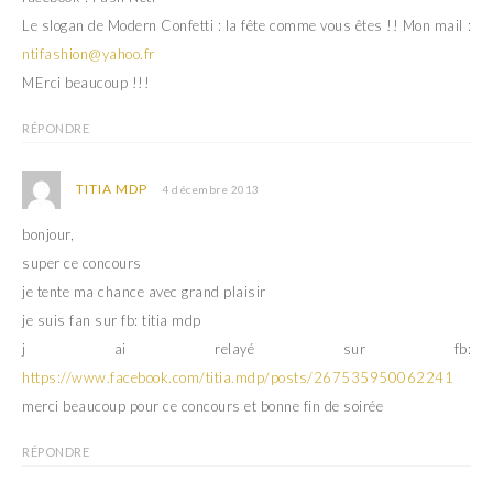
Le slogan de Modern Confetti : la fête comme vous êtes !! Mon mail :
ntifashion@yahoo.fr
MErci beaucoup !!!
RÉPONDRE
TITIA MDP
4 décembre 2013
bonjour,
super ce concours
je tente ma chance avec grand plaisir
je suis fan sur fb: titia mdp
j ai relayé sur fb:
https://www.facebook.com/titia.mdp/posts/267535950062241
merci beaucoup pour ce concours et bonne fin de soirée
RÉPONDRE