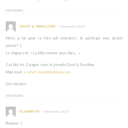
RÉPONDRE
{DUST & SWALLOW}
4 décembre 2013
Merci à toi pour ce très joli concours! Je participe avec grand
plaisir! :)
Le slogan est: « La fête comme vous êtes… »
J’ai liké les 2 pages sous le pseudo Dust & Swallow.
Mon mail:
a-velvet-mind@hotmail.com
Des bisous!
RÉPONDRE
ELISABETH
4 décembre 2013
Bonjour :)