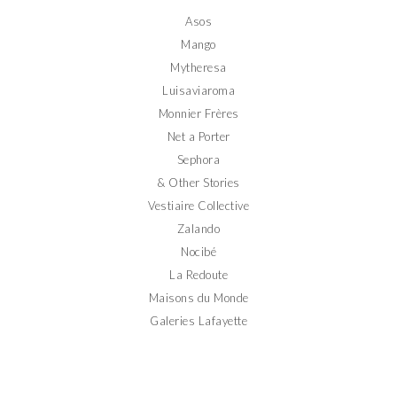
Facebook
Twitter
Instagram
Pinterest
YouTube
Asos
Mango
Mytheresa
Luisaviaroma
Monnier Frères
Net a Porter
Sephora
& Other Stories
Vestiaire Collective
Zalando
Nocibé
La Redoute
Maisons du Monde
Galeries Lafayette