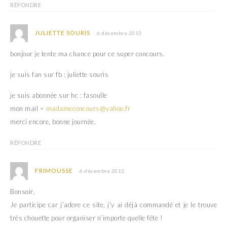
RÉPONDRE
JULIETTE SOURIS
6 décembre 2013
bonjour je tente ma chance pour ce super concours.
je suis fan sur fb : juliette souris
je suis abonnée sur hc : fasoulle
mon mail =
madameconcours@yahoo.fr
merci encore, bonne journée.
RÉPONDRE
FRIMOUSSE
6 décembre 2013
Bonsoir,
Je participe car j’adore ce site, j’y ai déjà commandé et je le trouve
très chouette pour organiser n’importe quelle fête !