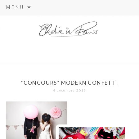
Aller
MENU
au
contenu
elodie in
paris
*CONCOURS* MODERN CONFETTI
4 décembre 2013