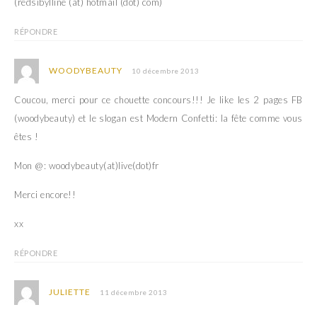
(redsibylline (at) hotmail (dot) com)
RÉPONDRE
WOODYBEAUTY
10 décembre 2013
Coucou, merci pour ce chouette concours!!! Je like les 2 pages FB
(woodybeauty) et le slogan est Modern Confetti: la fête comme vous
êtes !
Mon @: woodybeauty(at)live(dot)fr
Merci encore!!
xx
RÉPONDRE
JULIETTE
11 décembre 2013