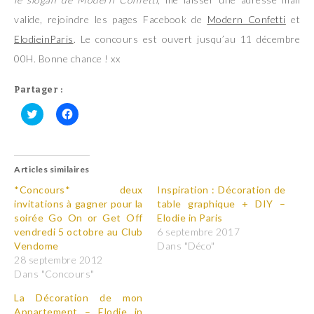
valide, rejoindre les pages Facebook de
Modern Confetti
et
ElodieinParis
. Le concours est ouvert jusqu’au 11 décembre
00H. Bonne chance ! xx
Partager :
C
C
l
l
i
i
q
q
u
u
Articles similaires
e
e
z
z
p
p
*Concours* deux
Inspiration : Décoration de
o
o
invitations à gagner pour la
table graphique + DIY –
u
u
r
r
soirée Go On or Get Off
Elodie in Paris
p
p
vendredi 5 octobre au Club
6 septembre 2017
a
a
r
r
Vendome
Dans "Déco"
t
t
28 septembre 2012
a
a
g
g
Dans "Concours"
e
e
r
r
La Décoration de mon
s
s
u
u
Appartement – Elodie in