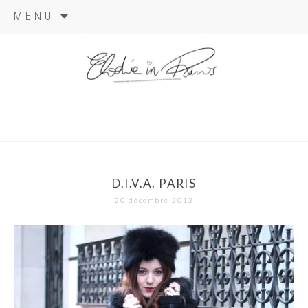
Aller
MENU
au
contenu
elodie in
paris
D.I.V.A. PARIS
20 décembre 2013