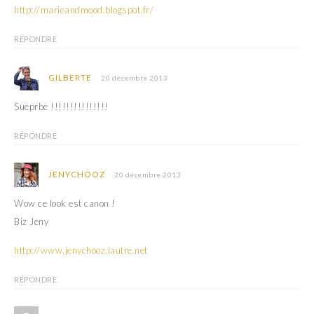
f
e
http://marieandmood.blogspot.fr/
e
f
n
e
ê
n
RÉPONDRE
t
ê
r
t
e
r
)
e
GILBERTE
20 décembre 2013
)
Sueprbe !!!!!!!!!!!!!!!
RÉPONDRE
JENYCHOOZ
20 décembre 2013
Wow ce look est canon !
Biz Jeny
http://www.jenychooz.lautre.net
RÉPONDRE