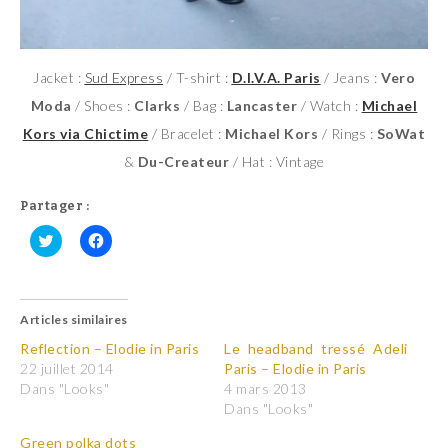
Jacket :
Sud Express
/ T-shirt :
D.I.V.A. Paris
/ Jeans :
Vero
Moda
/ Shoes :
Clarks
/ Bag :
Lancaster
/ Watch :
Michael
Kors via Chictime
/ Bracelet :
Michael Kors
/ Rings :
SoWat
&
Du-Createur
/ Hat : Vintage
Partager :
C
C
l
l
i
i
q
q
u
u
Articles similaires
e
e
z
z
p
p
Reflection – Elodie in Paris
Le headband tressé Adeli
o
o
22 juillet 2014
Paris – Elodie in Paris
u
u
r
r
Dans "Looks"
4 mars 2013
p
p
Dans "Looks"
a
a
r
r
t
t
Green polka dots