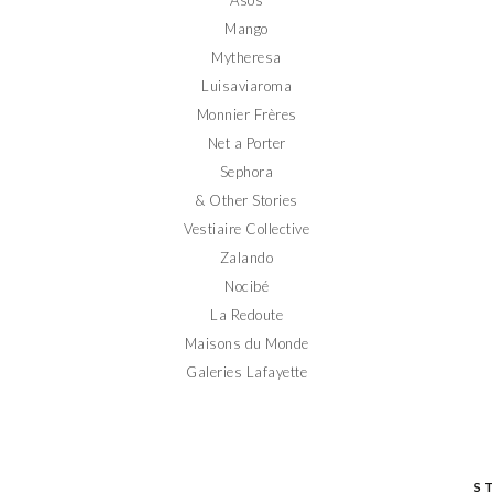
Mango
Mytheresa
Luisaviaroma
Monnier Frères
Net a Porter
Sephora
& Other Stories
Vestiaire Collective
Zalando
Nocibé
La Redoute
Maisons du Monde
Galeries Lafayette
S