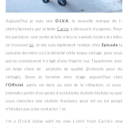
Aujourd’hui je suis une
D.I.V.A
, la nouvelle marque de t-
shirts/bonnets par la belle
Carrie
à découvrir d’urgence. Pour
les parisiens, une vente privée à lieu ce samedi, toutes les infos
se trouvent
ici
. Je me suis également rendue chez
Episode
la
semaine dernière où j’ai déniché cette toque vintage, pour ceux
qui ne connaissent il s’agit d’une friperie rue Tiquetonne avec
un large choix de produits de qualité (j’entends pour du
vintage). Sinon je termine mon stage aujourd’hui chez
l’Officiel
, après six mois au sein de la rédaction, si vous
entendez parler d’un poste d’assistante styliste/styliste ou que
vous cherchez une styliste freelance pour tel ou tel projet
n’hésitez pas à me contacter ! xx
I’m a D.I.V.A today with my new t-shirt from Carrie’s new