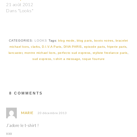
a
a
21 août 2012
g
g
e
e
Dans "Looks"
r
r
s
s
u
u
r
r
T
F
w
a
i
c
t
e
CATEGORIES:
LOOKS
Tags:
blog mode
,
blog paris
,
boots noires
,
bracelet
t
b
michael kors
,
clarks
,
D.I.V.A Paris
,
DIVA PARIS
,
episode paris
,
friperie paris
,
e
o
r
o
lancaster
,
montre michael kors
,
perfecto sud express
,
styliste freelance paris
,
(
k
sud express
,
t-shirt a message
,
toque fourrure
o
(
u
o
v
u
r
v
e
r
d
e
a
d
n
a
s
n
8 COMMENTS
u
s
n
u
e
n
n
e
o
n
MARIE
20 décembre 2013
u
o
v
u
e
v
J’adore le t-shirt !
l
e
l
l
xxx
e
l