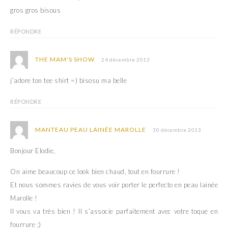
gros gros bisous
RÉPONDRE
THE MAM'S SHOW
24 décembre 2013
j’adore ton tee shirt =) bisosu ma belle
RÉPONDRE
MANTEAU PEAU LAINÉE MAROLLE
30 décembre 2013
Bonjour Elodie,
On aime beaucoup ce look bien chaud, tout en fourrure !
Et nous sommes ravies de vous voir porter le perfecto en peau lainée
Marolle !
Il vous va très bien ! Il s’associe parfaitement avec votre toque en
fourrure ;)