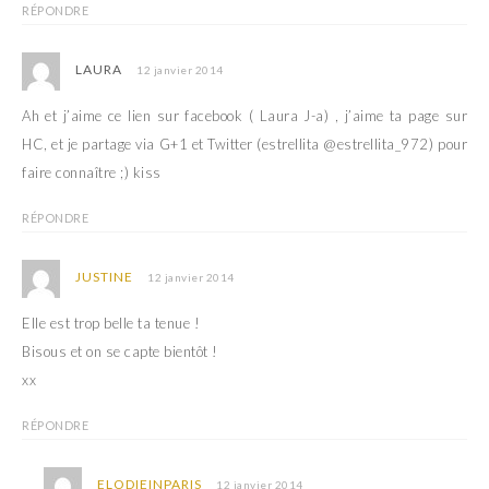
RÉPONDRE
LAURA
12 janvier 2014
Ah et j’aime ce lien sur facebook ( Laura J-a) , j’aime ta page sur
HC, et je partage via G+1 et Twitter (estrellita @estrellita_972) pour
faire connaître ;) kiss
RÉPONDRE
JUSTINE
12 janvier 2014
Elle est trop belle ta tenue !
Bisous et on se capte bientôt !
xx
RÉPONDRE
ELODIEINPARIS
12 janvier 2014