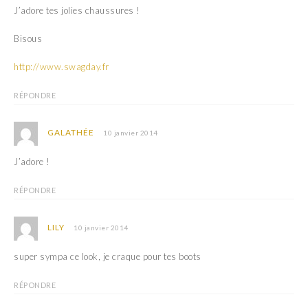
J’adore tes jolies chaussures !
Bisous
http://www.swagday.fr
RÉPONDRE
GALATHÉE
10 janvier 2014
J’adore !
RÉPONDRE
LILY
10 janvier 2014
super sympa ce look, je craque pour tes boots
RÉPONDRE