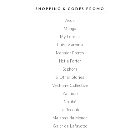
Elodieinparis
Elodieinparis
Elodieinparis
Elodieinparis
Elodieinparis
sur
sur
sur
sur
sur
SHOPPING & CODES PROMO
Facebook
Twitter
Instagram
Pinterest
YouTube
Asos
Mango
Mytheresa
Luisaviaroma
Monnier Frères
Net a Porter
Sephora
& Other Stories
Vestiaire Collective
Zalando
Nocibé
La Redoute
Maisons du Monde
Galeries Lafayette