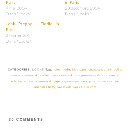
Paris
in Paris
u
u
r
r
9 mai 2014
23 décembre 2014
p
p
Dans "Looks"
Dans "Looks"
a
a
r
r
t
t
Look Preppy – Elodie in
a
a
Paris
g
g
e
e
2 février 2014
r
r
Dans "Looks"
s
s
u
u
r
r
T
F
w
a
i
c
t
e
t
b
CATEGORIES:
LOOKS
Tags:
blog mode
,
blog paris
,
chaussures ash
,
collier
e
o
r
o
amorous swarovski
,
collier coeur swarovski
,
compensées ash
,
concours st
(
k
valentin
,
concours swarovski
,
jupe asymétrique zara
,
jupe minimaliste
,
sac
o
(
u
o
lancaster betty
,
swarovski
,
top en cuir zara
v
u
r
v
e
r
d
e
a
d
n
a
s
n
u
s
30 COMMENTS
n
u
e
n
n
e