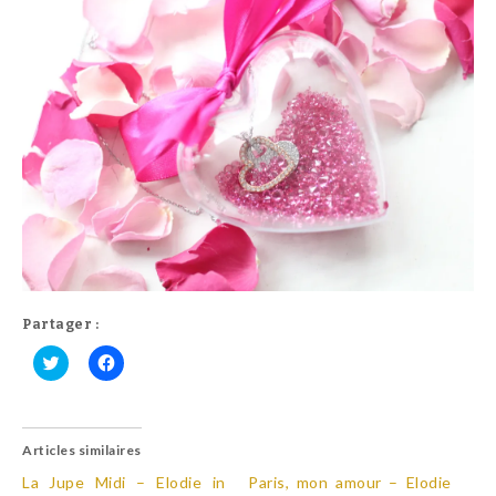
Partager :
C
C
l
l
i
i
q
q
u
u
Articles similaires
e
e
z
z
p
p
La Jupe Midi – Elodie in
Paris, mon amour – Elodie
o
o