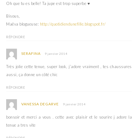
Oh que tu es belle! Ta jupe est trop superbe ♥
Bisous,
Maêva blogueuse:
http://quotidiendunefille.blogspot.fr/
RÉPONDRE
SERAFINA
9 janvier 2014
Très jolie cette tenue, super look, j’adore vraiment , tes chaussures
aussi, ça donne un côté chic
RÉPONDRE
VANESSA DEGARVE
9 janvier 2014
bonsoir et merci a vous . cette avec plaisir et le sourire j adore la
tenue a tres vite
RÉPONDRE