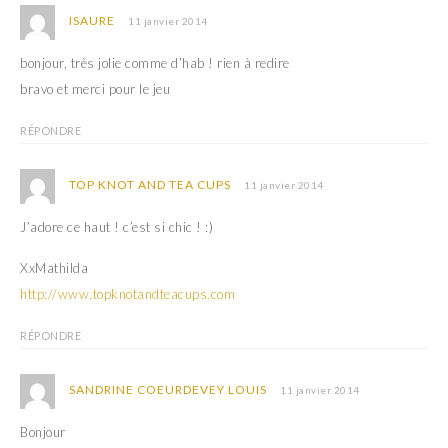
ISAURE
11 janvier 2014
bonjour, très jolie comme d’hab ! rien à redire
bravo et merci pour le jeu
RÉPONDRE
TOP KNOT AND TEA CUPS
11 janvier 2014
J’adore ce haut ! c’est si chic ! :)
XxMathilda
http://www.topknotandteacups.com
RÉPONDRE
SANDRINE COEURDEVEY LOUIS
11 janvier 2014
Bonjour