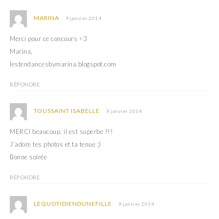
MARINA
9 janvier 2014
Merci pour ce concours <3
Marina,
lestendancesbymarina.blogspot.com
RÉPONDRE
TOUSSAINT ISABELLE
9 janvier 2014
MERCI beaucoup, il est superbe !!!
J’adore tes photos et ta tenue ;)
Bonne soirée
RÉPONDRE
LEQUOTIDIENDUNEFILLE
9 janvier 2014