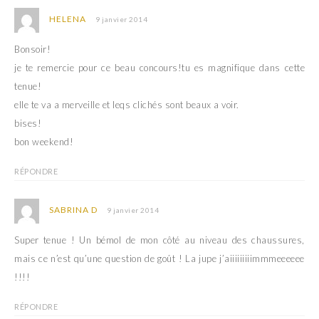
o
n
u
o
HELENA
9 janvier 2014
v
u
e
v
l
e
Bonsoir!
l
l
e
l
je te remercie pour ce beau concours!tu es magnifique dans cette
f
e
e
f
tenue!
n
e
ê
n
elle te va a merveille et leqs clichés sont beaux a voir.
t
ê
r
t
bises!
e
r
)
e
bon weekend!
)
RÉPONDRE
SABRINA D
9 janvier 2014
Super tenue ! Un bémol de mon côté au niveau des chaussures,
mais ce n’est qu’une question de goût ! La jupe j’aiiiiiiiiimmmeeeeee
!!!!
RÉPONDRE