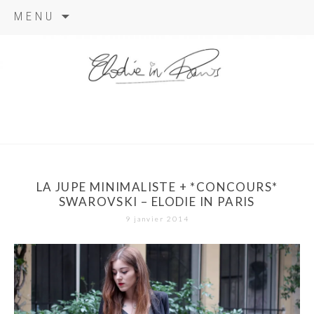
Aller
MENU
au
contenu
elodie in
paris
LA JUPE MINIMALISTE + *CONCOURS*
SWAROVSKI – ELODIE IN PARIS
9 janvier 2014