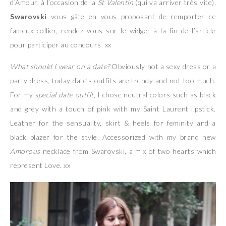
d’Amour, à l’occasion de la
St Valentin
(qui va arriver très vite),
Swarovski
vous gâte en vous proposant de remporter ce
fameux collier, rendez vous sur le widget à la fin de l’article
pour participer au concours. xx
What should I wear on a date?
Obviously not a sexy dress or a
party dress, today date’s outfits are trendy and not too much.
For my
special date outfit
, I chose neutral colors such as black
and grey with a touch of pink with my Saint Laurent lipstick.
Leather for the sensuality, skirt & heels for feminity and a
black blazer for the style. Accessorized with my brand new
Amorous
necklace from Swarovski, a mix of two hearts which
represent Love. xx