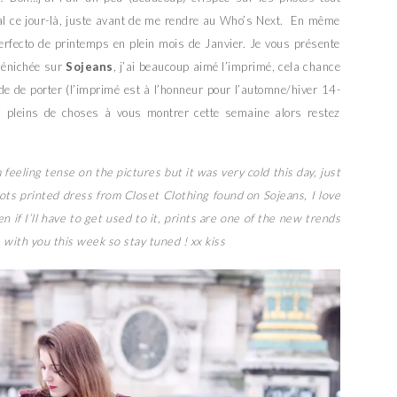
cial ce jour-là, juste avant de me rendre au Who’s Next. En même
perfecto de printemps en plein mois de Janvier. Je vous présente
dénichée sur
Sojeans
, j’ai beaucoup aimé l’imprimé, cela chance
ude de porter (l’imprimé est à l’honneur pour l’automne/hiver 14-
’ai pleins de choses à vous montrer cette semaine alors restez
feeling tense on the pictures but it was very cold this day, just
ts printed dress from Closet Clothing found on Sojeans, I love
n if I’ll have to get used to it, prints are one of the new trends
 with you this week so stay tuned ! xx kiss