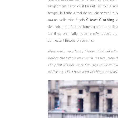
simplement parce qu’il faisait un froid gla
temps, la faute à moi de vouloir porter un 
ma nouvelle robe à pois
Closet Clothing
, 
des robes plutôt classiques que j’ai l’habit
15 il va bien falloir que je m’y fasse). J
connecté ! Bisous bisous ! xx
New week, new look ! I know…I look like I’m 
before the Who’s Next with Jessica. New do
the print it’s not what I’m used to wear (eve
of FW 14-15). I have a lot of things to share