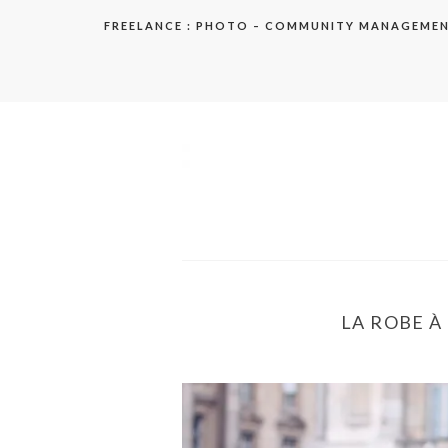
Aller
FREELANCE : PHOTO – COMMUNITY MANAGEME
au
contenu
elodie
LA ROBE À 