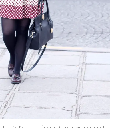
! Bon…j’ai l’air un peu (beaucoup) crispée sur les photos tout