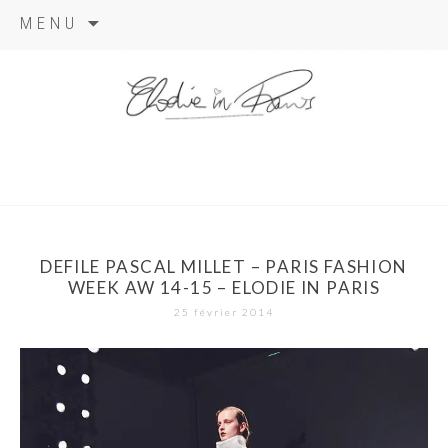
Aller
MENU
au
contenu
elodie in
paris
DEFILE PASCAL MILLET – PARIS FASHION
WEEK AW 14-15 – ELODIE IN PARIS
25 février 2014