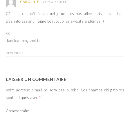
o
n
CAROLINE
26 février 2014
u
o
v
u
e
v
C’est un des défilés auquel je ne suis pas allée mais il avait l’air
l
e
l
l
très intéressant, j’aime beaucoup les sweats à plumes ;)
e
l
f
e
e
f
xx
n
e
ê
n
daneloar.blogspot.fr
t
ê
r
t
e
r
RÉPONDRE
)
e
)
LAISSER UN COMMENTAIRE
Votre adresse e-mail ne sera pas publiée.
Les champs obligatoires
sont indiqués avec
*
Commentaire
*