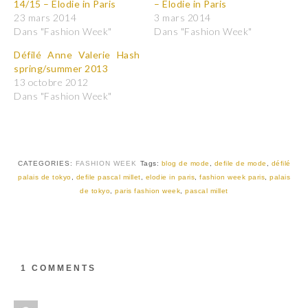
14/15 – Elodie in Paris
– Elodie in Paris
u
u
r
r
23 mars 2014
3 mars 2014
p
p
Dans "Fashion Week"
Dans "Fashion Week"
a
a
r
r
t
t
Défilé Anne Valerie Hash
a
a
spring/summer 2013
g
g
e
e
13 octobre 2012
r
r
Dans "Fashion Week"
s
s
u
u
r
r
T
F
w
a
i
c
t
e
t
b
CATEGORIES:
FASHION WEEK
Tags:
blog de mode
,
defile de mode
,
défilé
e
o
r
o
palais de tokyo
,
defile pascal millet
,
elodie in paris
,
fashion week paris
,
palais
(
k
de tokyo
,
paris fashion week
,
pascal millet
o
(
u
o
v
u
r
v
e
r
d
e
a
d
n
a
s
n
1 COMMENTS
u
s
n
u
e
n
n
e