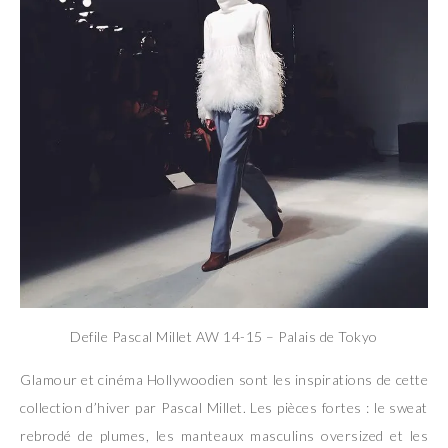
Defile Pascal Millet AW 14-15 – Palais de Tokyo
Glamour et cinéma Hollywoodien sont les inspirations de cette
collection d’hiver par Pascal Millet. Les pièces fortes : le sweat
rebrodé de plumes, les manteaux masculins oversized et les