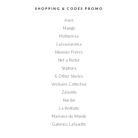
Elodieinparis
Elodieinparis
Elodieinparis
Elodieinparis
Elodieinparis
sur
sur
sur
sur
sur
SHOPPING & CODES PROMO
Facebook
Twitter
Instagram
Pinterest
YouTube
Asos
Mango
Mytheresa
Luisaviaroma
Monnier Frères
Net a Porter
Sephora
& Other Stories
Vestiaire Collective
Zalando
Nocibé
La Redoute
Maisons du Monde
Galeries Lafayette