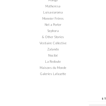
Mango
Mytheresa
Luisaviaroma
Monnier Frères
Net a Porter
Sephora
& Other Stories
Vestiaire Collective
Zalando
Nocibé
La Redoute
Maisons du Monde
Galeries Lafayette
S