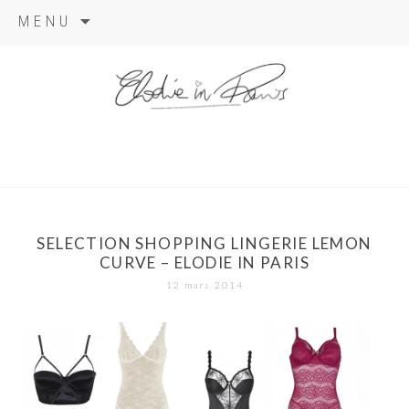
Aller
MENU
au
contenu
elodie in
paris
SELECTION SHOPPING LINGERIE LEMON
CURVE – ELODIE IN PARIS
12 mars 2014