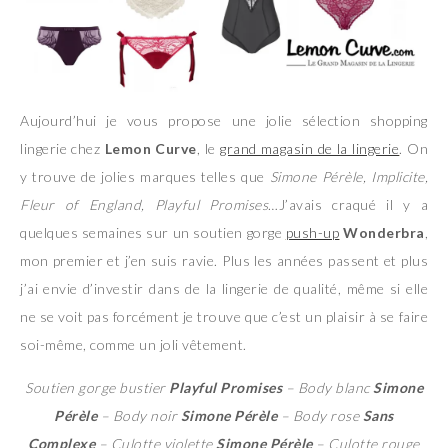
Aujourd’hui je vous propose une jolie sélection shopping
lingerie chez
Lemon Curve
, le
grand magasin de la lingerie
. On
y trouve de jolies marques telles que
Simone Pérèle, Implicite,
Fleur of England, Playful Promises
…J’avais craqué il y a
quelques semaines sur un soutien gorge
push-up
Wonderbra
,
mon premier et j’en suis ravie. Plus les années passent et plus
j’ai envie d’investir dans de la lingerie de qualité, même si elle
ne se voit pas forcément je trouve que c’est un plaisir à se faire
soi-même, comme un joli vêtement.
Soutien gorge bustier
Playful Promises
– Body blanc
Simone
Pérèle
– Body noir
Simone Pérèle
– Body rose
Sans
Complexe
– Culotte violette
Simone Pérèle
– Culotte rouge