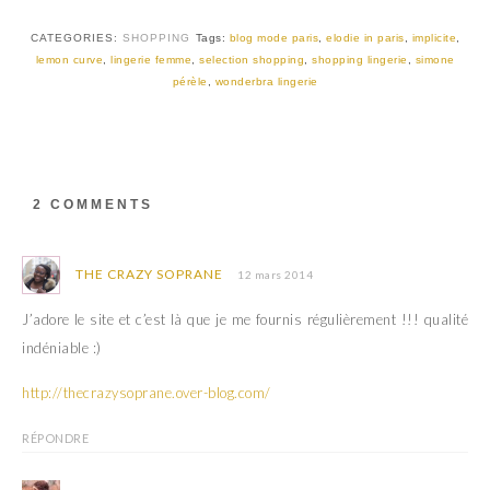
t
b
e
o
r
o
CATEGORIES:
SHOPPING
Tags:
blog mode paris
,
elodie in paris
,
implicite
,
(
k
lemon curve
,
lingerie femme
,
selection shopping
,
shopping lingerie
,
simone
o
(
u
o
pérèle
,
wonderbra lingerie
v
u
r
v
e
r
d
e
a
d
n
a
s
n
u
s
2 COMMENTS
n
u
e
n
n
e
o
n
u
o
THE CRAZY SOPRANE
12 mars 2014
v
u
e
v
l
e
J’adore le site et c’est là que je me fournis régulièrement !!! qualité
l
l
e
l
indéniable :)
f
e
e
f
n
e
ê
n
http://thecrazysoprane.over-blog.com/
t
ê
r
t
e
r
RÉPONDRE
)
e
)