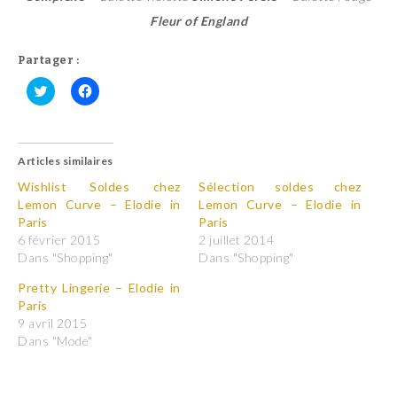
Fleur of England
Partager :
C
C
l
l
i
i
q
q
u
u
Articles similaires
e
e
z
z
p
p
Wishlist Soldes chez
Sélection soldes chez
o
o
Lemon Curve – Elodie in
Lemon Curve – Elodie in
u
u
r
r
Paris
Paris
p
p
6 février 2015
2 juillet 2014
a
a
r
r
Dans "Shopping"
Dans "Shopping"
t
t
a
a
Pretty Lingerie – Elodie in
g
g
e
e
Paris
r
r
9 avril 2015
s
s
u
u
Dans "Mode"
r
r
T
F
w
a
i
c
t
e