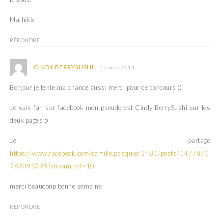
Mathilde
RÉPONDRE
CINDY BERRYSUSHI
17 mars 2014
Bonjour je tente ma chance aussi merci pour ce concours :)
Je suis fan sur facebook mon pseudo est Cindy BerrySushi sur les
deux pages :)
Je partage
https://www.facebook.com/camille.pasquier.1481/posts/1477871
769095098?stream_ref=10
merci beaucoup bonne semaine
RÉPONDRE