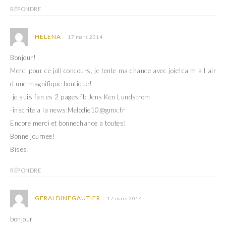
RÉPONDRE
HELENA
17 mars 2014
Bonjour!
Merci pour ce joli concours, je tente ma chance avec joie!ca m a l air
d une magnifique boutique!
-je suis fan es 2 pages fb:Jens Ken Lundstrom
-inscrite a la news:Melodie10@gmx.fr
Encore merci et bonnechance a toutes!
Bonne journee!
Bises.
RÉPONDRE
GERALDINEGAUTIER
17 mars 2014
bonjour