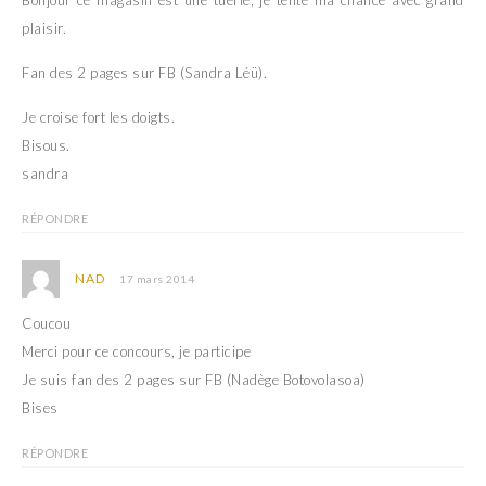
Bonjour ce magasin est une tuerie, je tente ma chance avec grand
plaisir.
Fan des 2 pages sur FB (Sandra Léü).
Je croise fort les doigts.
Bisous.
sandra
RÉPONDRE
NAD
17 mars 2014
Coucou
Merci pour ce concours, je participe
Je suis fan des 2 pages sur FB (Nadège Botovolasoa)
Bises
RÉPONDRE