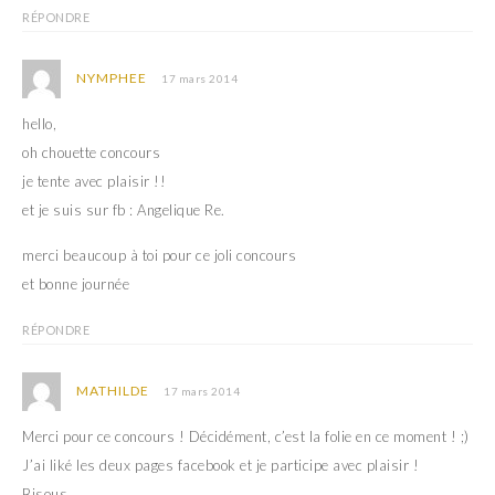
RÉPONDRE
NYMPHEE
17 mars 2014
hello,
oh chouette concours
je tente avec plaisir !!
et je suis sur fb : Angelique Re.
merci beaucoup à toi pour ce joli concours
et bonne journée
RÉPONDRE
MATHILDE
17 mars 2014
Merci pour ce concours ! Décidément, c’est la folie en ce moment ! ;)
J’ai liké les deux pages facebook et je participe avec plaisir !
Bisous.