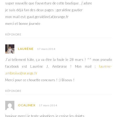
super nouvelle que l’ouverture de cette boutique , j’adore
je suis déjà fan des deux pages : geraldine gautier
mon mail est: gaut.geraldine(at)orange.fr
merci et bonne journée
RÉPONDRE
LAURÈNE
17 mars 2014
J’ai tellement hâte, ça va être la foule le 28 mars ! ^^ mon pseudo
facebook est Laurène J. Ambroise ! Mon mail :
laurene-
ambroise@orange.fr
Merci pour ce chouette concours ! :) Bisous !
RÉPONDRE
OCALINEX
17 mars 2014
bonjour merci je tente volontiers je croise les doigts