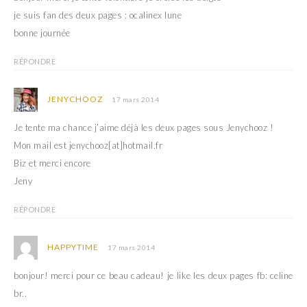
je suis fan des deux pages : ocalinex lune
bonne journée
RÉPONDRE
JENYCHOOZ
17 mars 2014
Je tente ma chance j’aime déjà les deux pages sous Jenychooz !
Mon mail est jenychooz[at]hotmail.fr
Biz et merci encore
Jeny
RÉPONDRE
HAPPYTIME
17 mars 2014
bonjour! merci pour ce beau cadeau! je like les deux pages fb: celine
br..