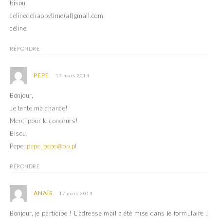
bisou
celinedehappytime(at)gmail.com
céline
RÉPONDRE
PEPE
17 mars 2014
Bonjour,
Je tente ma chance!
Merci pour le concours!
Bisou,
Pepe:
pepe_pepe@op.pl
RÉPONDRE
ANAÏS
17 mars 2014
Bonjour, je participe ! L’adresse mail a été mise dans le formulaire !