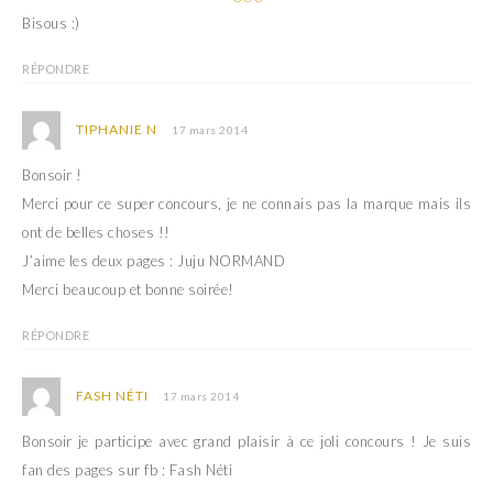
Bisous :)
RÉPONDRE
TIPHANIE N
17 mars 2014
Bonsoir !
Merci pour ce super concours, je ne connais pas la marque mais ils
ont de belles choses !!
J’aime les deux pages : Juju NORMAND
Merci beaucoup et bonne soirée!
RÉPONDRE
FASH NÉTI
17 mars 2014
Bonsoir je participe avec grand plaisir à ce joli concours ! Je suis
fan des pages sur fb : Fash Néti