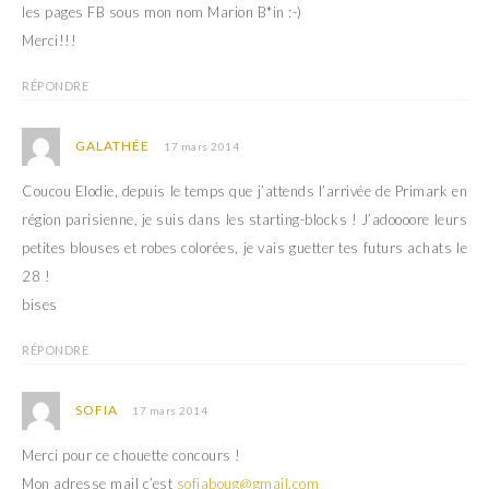
les pages FB sous mon nom Marion B*in :-)
Merci!!!
RÉPONDRE
GALATHÉE
17 mars 2014
Coucou Elodie, depuis le temps que j’attends l’arrivée de Primark en
région parisienne, je suis dans les starting-blocks ! J’adoooore leurs
petites blouses et robes colorées, je vais guetter tes futurs achats le
28 !
bises
RÉPONDRE
SOFIA
17 mars 2014
Merci pour ce chouette concours !
Mon adresse mail c’est
sofiaboug@gmail.com