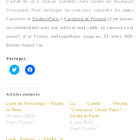
d’achat de 50 € chacun (
valables dans toutes les boutiques
françaises
). Pour participer au concours, rejoindre les pages
Facebook de
ElodieinParis
&
Facebook de
Primark
et me laisser
un commentaire avec une adresse mail valide. Le concours est
ouvert à la France métropolitaine jusqu’au 31 mars 00h.
Bonne chance ! xx
Partager :
C
C
l
l
i
i
q
q
u
u
Articles similaires
e
e
z
z
p
p
Look de Printemps – Elodie
La Combi Fleurie
o
o
in Paris
*Concours Ursul Paris* –
u
u
r
r
30 mars 2014
Elodie in Paris
p
p
Dans "Looks"
3 juin 2014
a
a
r
r
Dans "Looks"
t
t
a
a
Look Preppy – Elodie in
g
g