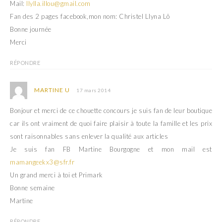
Mail:
llylla.illou@gmail.com
Fan des 2 pages facebook,mon nom: Christel Llyna Lô
Bonne journée
Merci
RÉPONDRE
MARTINE U
17 mars 2014
Bonjour et merci de ce chouette concours je suis fan de leur boutique
car ils ont vraiment de quoi faire plaisir à toute la famille et les prix
sont raisonnables sans enlever la qualité aux articles
Je suis fan FB Martine Bourgogne et mon mail est
mamangeekx3@sfr.fr
Un grand merci à toi et Primark
Bonne semaine
Martine
RÉPONDRE