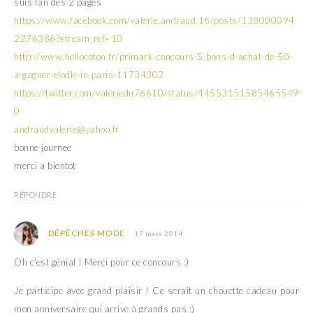
suis fan des 2 pages
https://www.facebook.com/valerie.andraud.16/posts/138000094
2276386?stream_ref=10
http://www.hellocoton.fr/primark-concours-5-bons-d-achat-de-50-
a-gagner-elodie-in-paris-11734302
https://twitter.com/valeriedu76610/status/44553151585465549
0
andraudvalerie@yahoo.fr
bonne journee
merci a bientot
RÉPONDRE
DÉPÊCHES MODE
17 mars 2014
Oh c’est génial ! Merci pour ce concours :)
Je participe avec grand plaisir ! Ce serait un chouette cadeau pour
mon anniversaire qui arrive à grands pas ;)