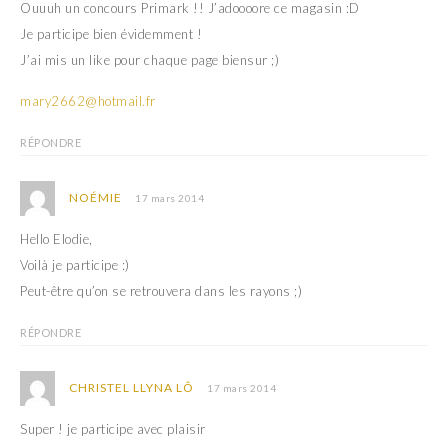
Ouuuh un concours Primark !! J’adoooore ce magasin :D
Je participe bien évidemment !
J’ai mis un like pour chaque page biensur ;)
mary2662@hotmail.fr
RÉPONDRE
NOÉMIE
17 mars 2014
Hello Elodie,
Voilà je participe :)
Peut-être qu’on se retrouvera dans les rayons ;)
RÉPONDRE
CHRISTEL LLYNA LÔ
17 mars 2014
Super ! je participe avec plaisir