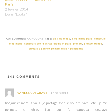
e
e
Paris
r
r
2 février 2014
s
s
u
u
Dans "Looks"
r
r
T
F
w
a
i
c
t
e
t
b
e
o
r
o
CATEGORIES:
CONCOURS
Tags:
blog de mode
,
blog mode paris
,
concours
(
k
blog mode
,
concours bon d'achat
,
elodie in paris
,
primark
,
primark france
,
o
(
u
o
primark o'parinor
,
primark region parisienne
v
u
r
v
e
r
d
e
a
d
n
a
s
n
u
s
141 COMMENTS
n
u
e
n
n
e
o
n
u
o
VANESSA DEGRAVE
17 mars 2014
v
u
e
v
l
e
bonjour et merci a vous. je partage avec le sourire. vive l ete . je me
l
l
e
l
permets d etres fan sur fc vanessa degrave
f
e