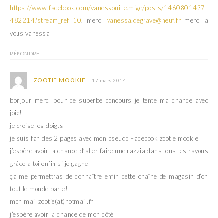
e
f
https://www.facebook.com/vanessouille.mige/posts/1460801437
n
e
ê
n
482214?stream_ref=10
. merci
vanessa.degrave@neuf.fr
merci a
t
ê
r
t
vous vanessa
e
r
)
e
)
RÉPONDRE
ZOOTIE MOOKIE
17 mars 2014
bonjour merci pour ce superbe concours je tente ma chance avec
joie!
je croise les doigts
je suis fan des 2 pages avec mon pseudo Facebook zootie mookie
j’espère avoir la chance d’aller faire une razzia dans tous les rayons
grâce a toi enfin si je gagne
ça me permettras de connaître enfin cette chaîne de magasin d’on
tout le monde parle!
mon mail zootie(at)hotmail.fr
j’espère avoir la chance de mon côté