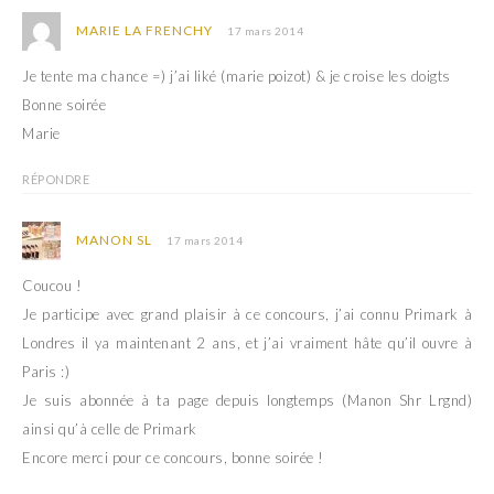
MARIE LA FRENCHY
17 mars 2014
Je tente ma chance =) j’ai liké (marie poizot) & je croise les doigts
Bonne soirée
Marie
RÉPONDRE
MANON SL
17 mars 2014
Coucou !
Je participe avec grand plaisir à ce concours, j’ai connu Primark à
Londres il ya maintenant 2 ans, et j’ai vraiment hâte qu’il ouvre à
Paris :)
Je suis abonnée à ta page depuis longtemps (Manon Shr Lrgnd)
ainsi qu’à celle de Primark
Encore merci pour ce concours, bonne soirée !