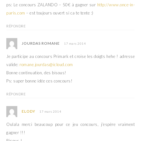
ps: Le concours ZALANDO – 50€ à gagner sur
http://www.once-in-
paris.com
– est toujours ouvert si ca te tente :)
RÉPONDRE
JOURDAS ROMANE
17 mars 2014
Je participe au concours Primark et croise les doigts hehe ! adresse
valide:
romane.jourdas@icloud.com
Bonne continuation, des bisous!
Ps: super bonne idée ces concours!
RÉPONDRE
ELODY
17 mars 2014
Oulala merci beaucoup pour ce jeu concours, j’espère vraiment
gagner !!!
Bisous !