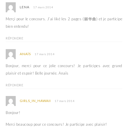
LENA
17 mars 2014
Merçi pour le concours. J’ai liké les 2 pages (丽华曲) et je participe
bien entendu!
RÉPONDRE
ANAÏS
17 mars 2014
Bonjour, merci pour ce jolie concours! Je participes avec grand
plaisir et espoir! Belle journée. Anaïs
RÉPONDRE
GIRLS_IN_HAWAII
17 mars 2014
Bonjour!
Merci beaucoup pour ce concours! Je participe avec plaisir!