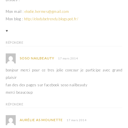
Mon mail :
elodie.hermes@gmail.com
Mon blog :
http://elodybetrendy.blogspot.fr/
♥
RÉPONDRE
SOSO NAILBEAUTY
17 mars 2014
bonjour merci pour ce tres jolie concour je participe avec grand
plaisir
fan des dex pages sur facebook soso nailbeauty
merci beaucoup
RÉPONDRE
AURÉLIE AS MOUNETTE
17 mars 2014