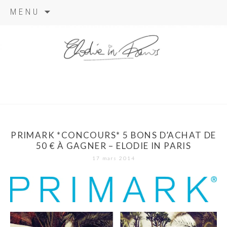
Aller
MENU
au
contenu
elodie in
paris
PRIMARK *CONCOURS* 5 BONS D’ACHAT DE
50 € À GAGNER – ELODIE IN PARIS
17 mars 2014