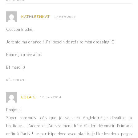
KATHLEENKAT
17 mars 2014
Coucou Elodie,
Je tente ma chance ! J’ai besoin de refaire mon dressing :D
Bonne journée à toi.
Et merci ;)
RÉPONDRE
LOLA G
17 mars 2014
Bonjour !
Super concours, dès que je vais en Angleterre je dévalise la
boutique… J’adore et j’ai vraiment hâte d’aller découvrir Primark
enfin à Paris!! Je participe donc avec plaisir, je like les deux pages