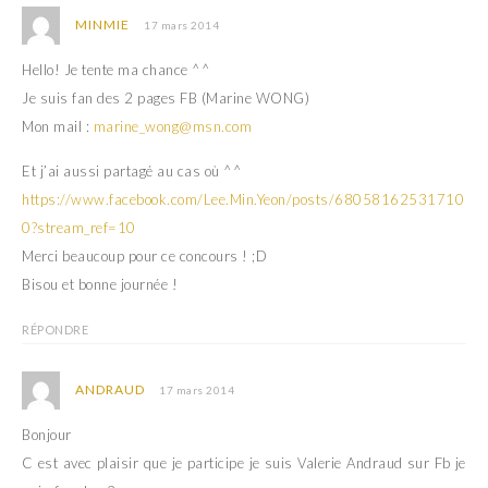
MINMIE
17 mars 2014
Hello! Je tente ma chance ^^
Je suis fan des 2 pages FB (Marine WONG)
Mon mail :
marine_wong@msn.com
Et j’ai aussi partagé au cas où ^^
https://www.facebook.com/Lee.Min.Yeon/posts/68058162531710
0?stream_ref=10
Merci beaucoup pour ce concours ! ;D
Bisou et bonne journée !
RÉPONDRE
ANDRAUD
17 mars 2014
Bonjour
C est avec plaisir que je participe je suis Valerie Andraud sur Fb je