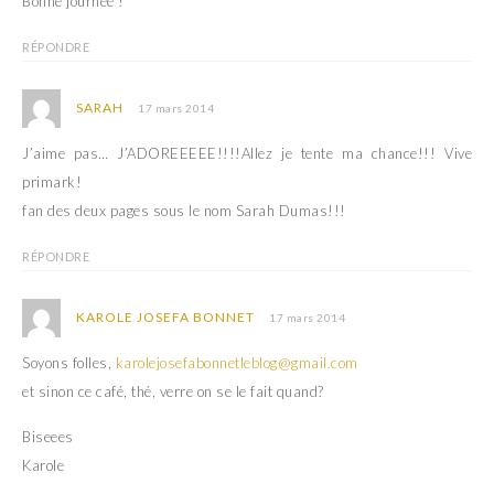
Bonne journée !
RÉPONDRE
SARAH
17 mars 2014
J’aime pas… J’ADOREEEEE!!!!Allez je tente ma chance!!! Vive
primark!
fan des deux pages sous le nom Sarah Dumas!!!
RÉPONDRE
KAROLE JOSEFA BONNET
17 mars 2014
Soyons folles,
karolejosefabonnetleblog@gmail.com
et sinon ce café, thé, verre on se le fait quand?
Biseees
Karole