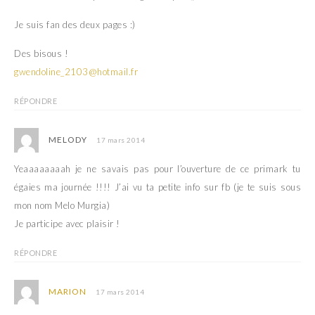
Je suis fan des deux pages :)
Des bisous !
gwendoline_2103@hotmail.fr
RÉPONDRE
MELODY
17 mars 2014
Yeaaaaaaaah je ne savais pas pour l’ouverture de ce primark tu
égaies ma journée !!!! J’ai vu ta petite info sur fb (je te suis sous
mon nom Melo Murgia)
Je participe avec plaisir !
RÉPONDRE
MARION
17 mars 2014