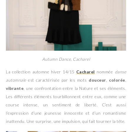
Autumn Dance, Cacharel
La collection automne hiver 14/15
Cacharel
nommée
danse
automnale
est caractérisée par les mots
douceur
,
colorée
,
vibrante
, une confrontation entre la Nature et ses éléments.
Les différents éléments tourbillonnent entre eux, comme une
course intense, un sentiment de liberté. C’est aussi
l’expression d’une jeunesse innocente et d’un romantisme
inattendu. Une surprise, une impulsion, qui fait tourner la tête.