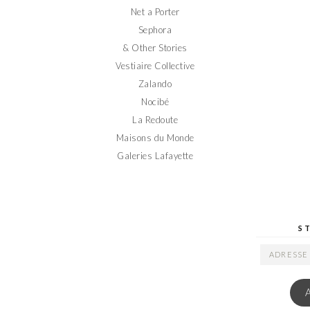
Net a Porter
Sephora
& Other Stories
Vestiaire Collective
Zalando
Nocibé
La Redoute
Maisons du Monde
Galeries Lafayette
S
ADRESSE
EMAIL