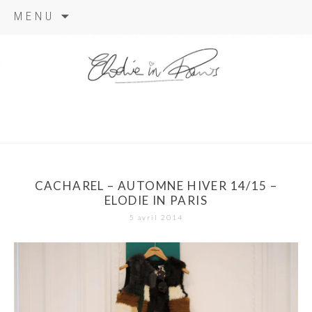
Aller
MENU
au
contenu
elodie in
paris
CACHAREL – AUTOMNE HIVER 14/15 –
ELODIE IN PARIS
5 avril 2014