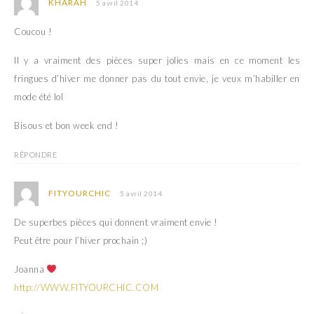
o
n
KHARAH
5 avril 2014
u
o
v
u
e
v
Coucou !
l
e
l
l
e
l
Il y a vraiment des pièces super jolies mais en ce moment les
f
e
e
f
fringues d’hiver me donner pas du tout envie, je veux m’habiller en
n
e
ê
n
mode été lol
t
ê
r
t
e
r
Bisous et bon week end !
)
e
)
RÉPONDRE
FITYOURCHIC
5 avril 2014
De superbes pièces qui donnent vraiment envie !
Peut être pour l’hiver prochain ;)
Joanna
http://WWW.FITYOURCHIC.COM