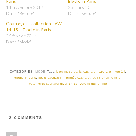
Paris
Elodie in Paris
u
u
r
r
14 novembre 2017
23 mars 2015
p
p
Dans "Beauté"
Dans "Beauté"
a
a
r
r
t
t
Courrèges collection AW
a
a
14-15 – Elodie in Paris
g
g
e
e
26 février 2014
r
r
Dans "Mode"
s
s
u
u
r
r
T
F
w
a
i
c
t
e
t
b
CATEGORIES:
MODE
Tags:
blog mode paris
,
cacharel
,
cacharel hiver 14
,
e
o
r
o
elodie in paris
,
fleurs cacharel
,
imprimés cacharel
,
pull mohair femme
,
(
k
vetements cacharel hiver 14 15
,
vetements femme
o
(
u
o
v
u
r
v
e
r
d
e
a
d
n
a
s
n
2 COMMENTS
u
s
n
u
e
n
n
e