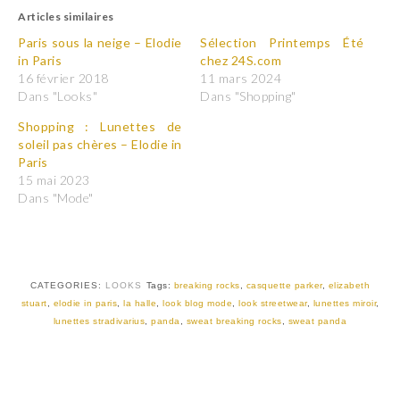
u
u
Articles similaires
e
e
z
z
p
p
Paris sous la neige – Elodie
Sélection Printemps Été
o
o
in Paris
chez 24S.com
u
u
r
r
16 février 2018
11 mars 2024
p
p
Dans "Looks"
Dans "Shopping"
a
a
r
r
t
t
Shopping : Lunettes de
a
a
soleil pas chères – Elodie in
g
g
e
e
Paris
r
r
15 mai 2023
s
s
u
u
Dans "Mode"
r
r
T
F
w
a
i
c
t
e
t
b
e
o
r
o
CATEGORIES:
LOOKS
Tags:
breaking rocks
,
casquette parker
,
elizabeth
(
k
stuart
,
elodie in paris
,
la halle
,
look blog mode
,
look streetwear
,
lunettes miroir
,
o
(
u
o
lunettes stradivarius
,
panda
,
sweat breaking rocks
,
sweat panda
v
u
r
v
e
r
d
e
a
d
n
a