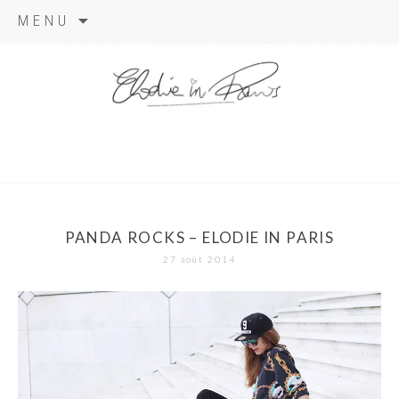
Aller
MENU
au
contenu
elodie in
paris
PANDA ROCKS – ELODIE IN PARIS
27 août 2014