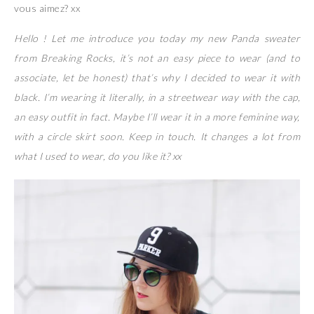
vous aimez? xx
Hello ! Let me introduce you today my new Panda sweater
from Breaking Rocks, it’s not an easy piece to wear (and to
associate, let be honest) that’s why I decided to wear it with
black. I’m wearing it literally, in a streetwear way with the cap,
an easy outfit in fact. Maybe I’ll wear it in a more feminine way,
with a circle skirt soon. Keep in touch. It changes a lot from
what I used to wear, do you like it? xx