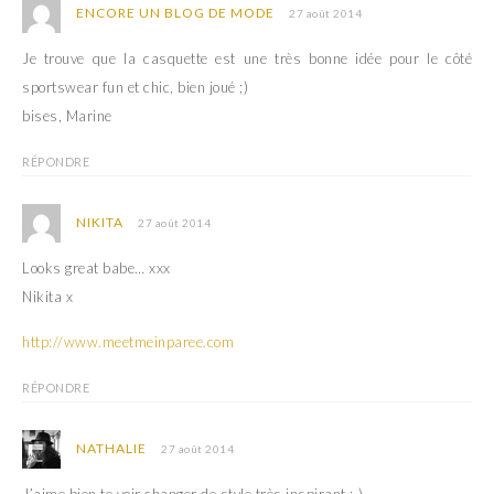
ENCORE UN BLOG DE MODE
27 août 2014
Je trouve que la casquette est une très bonne idée pour le côté
sportswear fun et chic, bien joué ;)
bises, Marine
RÉPONDRE
NIKITA
27 août 2014
Looks great babe… xxx
Nikita x
http://www.meetmeinparee.com
RÉPONDRE
NATHALIE
27 août 2014
J’aime bien te voir changer de style très inspirant :-)