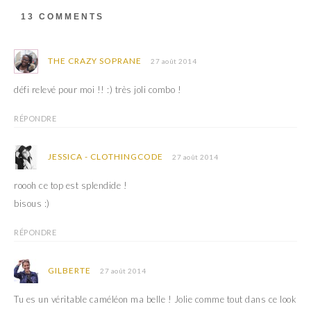
s
n
u
s
13 COMMENTS
n
u
e
n
n
e
o
n
u
o
THE CRAZY SOPRANE
27 août 2014
v
u
e
v
l
e
défi relevé pour moi !! :) très joli combo !
l
l
e
l
f
e
e
f
RÉPONDRE
n
e
ê
n
t
ê
r
t
JESSICA - CLOTHINGCODE
27 août 2014
e
r
)
e
)
roooh ce top est splendide !
bisous :)
RÉPONDRE
GILBERTE
27 août 2014
Tu es un véritable caméléon ma belle ! Jolie comme tout dans ce look