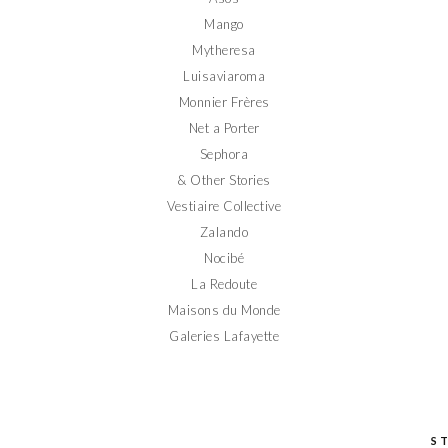
Mango
Mytheresa
Luisaviaroma
Monnier Frères
Net a Porter
Sephora
& Other Stories
Vestiaire Collective
Zalando
Nocibé
La Redoute
Maisons du Monde
Galeries Lafayette
S