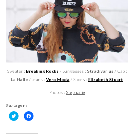
Sweater :
Breaking Rocks
/ Sunglasses :
Stradivarius
/ Cap :
La Halle
/ Jeans :
Vero Moda
/ Shoes :
Elizabeth Stuart
Photos :
Stephanie
Partager :
C
C
l
l
i
i
q
q